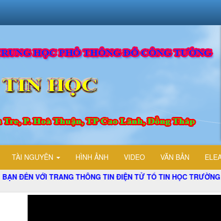
TÀI NGUYÊN
HÌNH ẢNH
VIDEO
VĂN BẢN
ELE
 THÔNG TIN ĐIỆN TỬ TỔ TIN HỌC TRƯỜNG THPT ĐỖ CÔNG TƯ