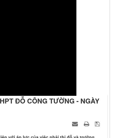
THPT ĐỖ CÔNG TƯỜNG - NGÀY
ện với áp lực của việc phải thi đỗ và trưởng