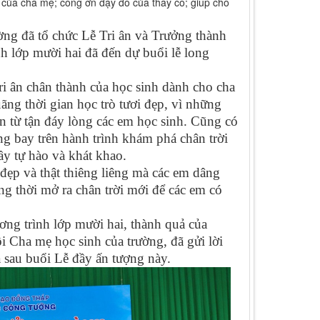
 của cha mẹ; công ơn dạy dỗ của thầy cô; giúp cho
g đã tổ chức Lễ Tri ân và Trưởng thành
h lớp mười hai đã đến dự buổi lễ long
ri ân chân thành của học sinh dành cho cha
ãng thời gian học trò tươi đẹp, vì những
ên từ tận đáy lòng các em học sinh. Cũng có
ung bay trên hành trình khám phá chân trời
ầy tự hào và khát khao.
đẹp và thật thiêng liêng mà các em dâng
ồng thời mở ra chân trời mới để các em có
ơng trình lớp mười hai, thành quả của
 Cha mẹ học sinh của trường, đã gửi lời
 sau buổi Lễ đầy ấn tượng này.