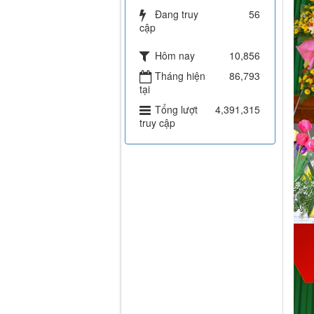
Đang truy
56
cập
Hôm nay
10,856
Tháng hiện
86,793
tại
Tổng lượt
4,391,315
truy cập