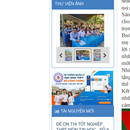
Nhằm
THƯ VIỆN ẢNH
quý 
Sán
cho
trọ
Buổ
mẹ 
lời
nhữ
mới
Nhữ
tặn
thể
Kết
nhữ
cám
TÀI NGUYÊN MỚI
ĐỀ ÔN THI TỐT NGHIỆP
THPT MÔN TIN HỌC - SỐ 9