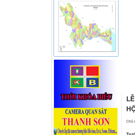
LỄ
HỘ
Chủ n
Trướ