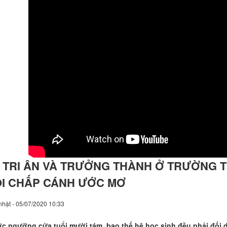
 TRI ÂN VÀ TRƯỞNG THÀNH Ở TRƯỜNG 
I CHẤP CÁNH ƯỚC MƠ
hật - 05/07/2020 10:33
c ngưỡng cửa tuổi mười tám, bao thế hệ học sinh đều phải đối di