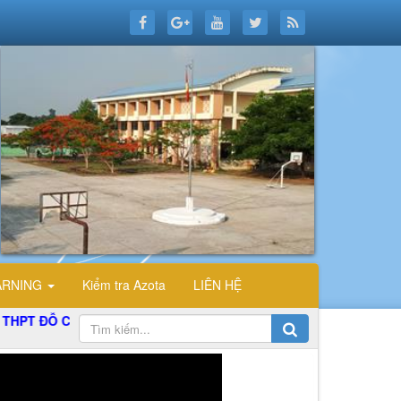
ARNING
Kiểm tra Azota
LIÊN HỆ
ỜNG