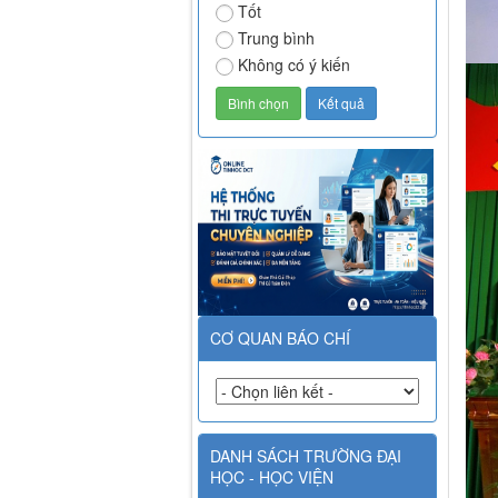
Tốt
Trung bình
Không có ý kiến
CƠ QUAN BÁO CHÍ
DANH SÁCH TRƯỜNG ĐẠI
HỌC - HỌC VIỆN