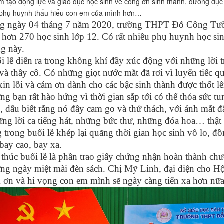
 tạo động lực và giáo dục học sinh về công ơn sinh thành, dưỡng dục
phụ huynh thấu hiểu con em của mình hơn…
g ngày 04 tháng 7 năm 2020, trường THPT Đỗ Công Tườn
 hơn 270 học sinh lớp 12. Có rất nhiều phụ huynh học sin
ng này.
i lễ diễn ra trong không khí đầy xúc động với những lời t
và thầy cô. Có những giọt nước mắt đã rơi vì luyến tiếc qu
 xin lỗi và cám ơn dành cho các bậc sinh thành được thốt l
ng bạn rất hào hứng vì thời gian sắp tới có thể thỏa sức t
, dẫu biết rằng nó đầy cam go và thử thách, với ánh mắt đ
ng lời ca tiếng hát, những bức thư, những đóa hoa… thật 
g trong buổi lễ khép lại quãng thời gian học sinh vô lo, đ
 bay cao, bay xa.
 thúc buổi lễ là phần trao giấy chứng nhận hoàn thành chư
ng ngày miệt mài đèn sách. Chị Mỹ Linh, đại diện cho Hội
 ơn và hi vọng con em mình sẽ ngày càng tiến xa hơn nữa