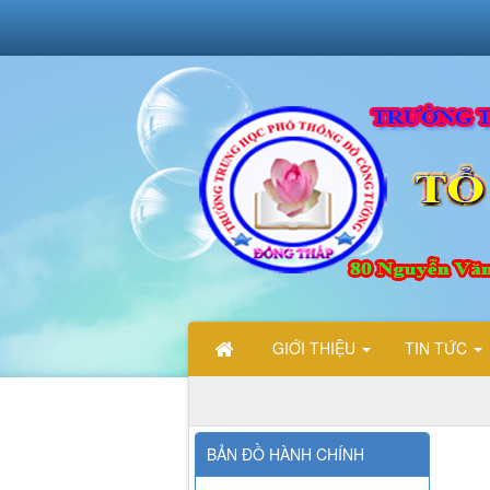
GIỚI THIỆU
TIN TỨC
CHÀO MỪNG CÁC BẠN ĐẾN VỚI TRANG
BẢN ĐỒ HÀNH CHÍNH