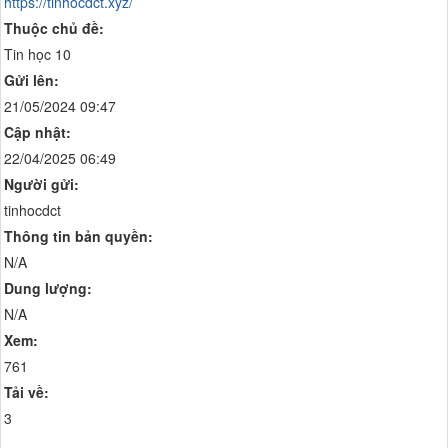
https://tinhocdct.xyz/
Thuộc chủ đề:
Tin học 10
Gửi lên:
21/05/2024 09:47
Cập nhật:
22/04/2025 06:49
Người gửi:
tinhocdct
Thông tin bản quyền:
N/A
Dung lượng:
N/A
Xem:
761
Tải về:
3