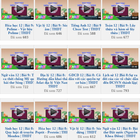
Hóa học 12 | Bài 9:
Vật lý 12 | Bài 9: Sóng
Tiếng Anh 12 | Bài 9:
Toán 12 | Bài 9: Lũy
Polime - Vật liệu
âm | THDT
Cloze Test | THDT
thừa và hàm số lũy
Polime | THDT
thừa | THDT
Đã xem
646
Đã xem
588
Đã xem
603
Đã xem
677
Ngữ văn 12 | Bài 9: Thơ
Địa lý 12 | Bài 8:
GDCD 12 | Bài 8: Công
Lịch sử 12 |Bài 8:Sự ra
ca thời chống Mỹ qua
Hướng dẫn khai thác
dân với các quyền tự do
đời của các tổ chức dẫn
bài thơ Sóng | THDT
Atlat địa lý Việt Nam |
cơ bản | THDT
đến ĐCSVN thành lập|
THDT
THDT
Đã xem
722
Đã xem
667
Đã xem
727
Đã xem
793
Sinh học 12 | Bài 8:
Hóa học 12 | Bài 8:
Vật lý 12 | Bài 8: Sóng
Ngữ văn 12 | Bài 8: Bài
Quy luật di truyền
Peptit - Protein | THDT
dừng | THDT
thơ Đất nước (Nguyễn
Menđen | THDT
Khoa Điềm) | THDT
Đã xem
686
Đã xem
612