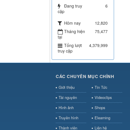
Đang truy
6
cập
Hôm nay
12,820
Tháng hiện
75,477
tại
Tổng lượt
4,379,999
truy cập
CÁC CHUYÊN MỤC CHÍNH
Giới thiệu
Tin Tức
Tài nguyên
Videoclips
Hình ảnh
Shops
Truyền hình
Elearning
Thành viên
Liên hệ