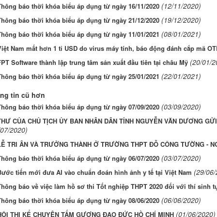
(12/11/2020)
Thông báo thời khóa biểu áp dụng từ ngày 16/11/2020
(19/12/2020)
Thông báo thời khóa biểu áp dụng từ ngày 21/12/2020
(08/01/2021)
Thông báo thời khóa biểu áp dụng từ ngày 11/01/2021
Việt Nam mất hơn 1 tỉ USD do virus máy tính, báo động đánh cắp mã OT
(20/01/2
PT Software thành lập trung tâm sản xuất đầu tiên tại châu Mỹ
(22/01/2021)
Thông báo thời khóa biểu áp dụng từ ngày 25/01/2021
ng tin cũ hơn
(03/09/2020)
Thông báo thời khóa biểu áp dụng từ ngày 07/09/2020
THƯ CỦA CHỦ TỊCH ỦY BAN NHÂN DÂN TỈNH NGUYỄN VĂN DƯƠNG GỬI 
/07/2020)
LỄ TRI ÂN VÀ TRƯỞNG THÀNH Ở TRƯỜNG THPT ĐỖ CÔNG TƯỜNG - N
(03/07/2020)
Thông báo thời khóa biểu áp dụng từ ngày 06/07/2020
(29/06/
Bước tiến mới đưa AI vào chuẩn đoán hình ảnh y tế tại Việt Nam
Thông báo về việc làm hồ sơ thi Tốt nghiệp THPT 2020 đối với thí sinh 
(06/06/2020)
Thông báo thời khóa biểu áp dụng từ ngày 08/06/2020
(01/06/2020)
HỘI THI KỂ CHUYỆN TẤM GƯƠNG ĐẠO ĐỨC HỒ CHÍ MINH