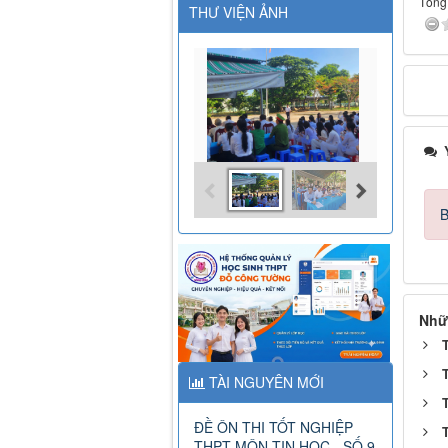
Tổng 
THƯ VIỆN ẢNH
Ý
B
Nhữ
TÀI NGUYÊN MỚI
ĐỀ ÔN THI TỐT NGHIỆP
THPT MÔN TIN HỌC - SỐ 9