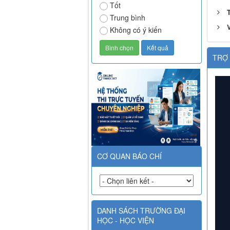
Tốt
Trung bình
V
Không có ý kiến
TRỢ 
CƠ QUAN BÁO CHÍ
DANH SÁCH TRƯỜNG ĐẠI
HỌC - HỌC VIỆN