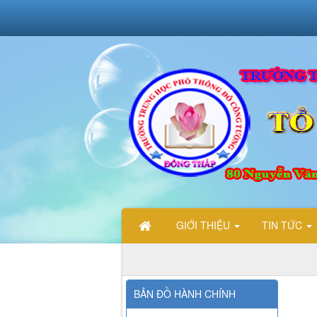
GIỚI THIỆU
TIN TỨC
CHÀO
BẢN ĐỒ HÀNH CHÍNH