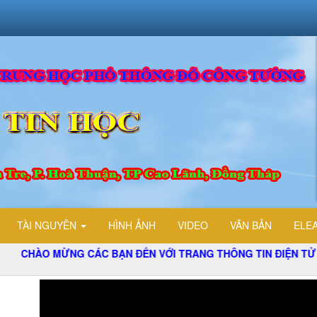
TÀI NGUYÊN
HÌNH ẢNH
VIDEO
VĂN BẢN
ELE
 MỪNG CÁC BẠN ĐẾN VỚI TRANG THÔNG TIN ĐIỆN TỬ TỔ TIN