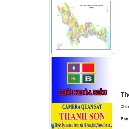
Th
Chủ n
Ban 