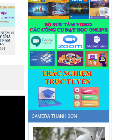
 NIỆM 40
Y NHÀ
T NAM
022
564
CAMERA THANH SƠN