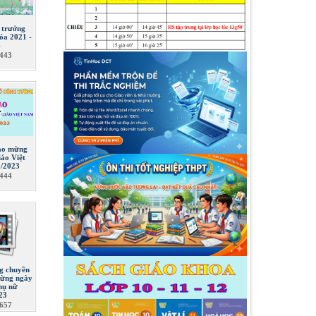
à trưởng
óa 2021 -
4
443
ào mừng
áo Việt
/2023
444
g chuyền
mừng ngày
hụ nữ
23
657