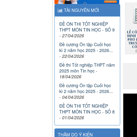
TÀI NGUYÊN MỚI
ĐỀ ÔN THI TỐT NGHIỆP
THPT MÔN TIN HỌC - SỐ 9
LỄ C
-
27/04/2026
ĐỊNH
PHÓ 
TRƯ
Đề cương Ôn tập Cuối học
CÔ
kì 2 năm học 2025 - 2026...
-
22/04/2026
Đề thi Tốt nghiệp THPT năm
2025 môn Tin học
-
18/04/2026
Đề cương Ôn tập Cuối học
kì 2 năm học 2025 - 2026...
-
04/04/2026
ĐỀ ÔN THI TỐT NGHIỆP
THPT MÔN TIN HỌC - SỐ 8
-
01/04/2026
THĂM DÒ Ý KIẾN