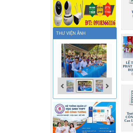
THƯ VIỆN ẢNH
LỄ 
PHÁT
HỌ
Trư
CÔN
Cao 