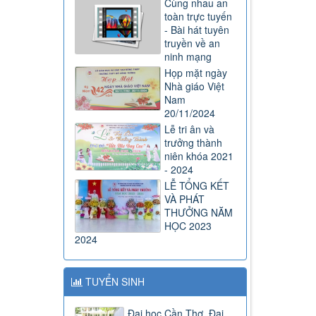
Cùng nhau an
toàn trực tuyến
- Bài hát tuyên
truyền về an
ninh mạng
Họp mặt ngày
Nhà giáo Việt
Nam
20/11/2024
Lễ tri ân và
trưởng thành
niên khóa 2021
- 2024
LỄ TỔNG KẾT
VÀ PHÁT
THƯỞNG NĂM
HỌC 2023
2024
TUYỂN SINH
Đại học Cần Thơ, Đại