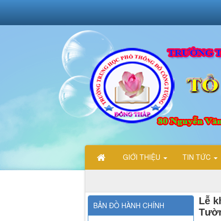
GIỚI THIỆU
TIN TỨC
CHÀO MỪNG C
Lễ k
BẢN ĐỒ HÀNH CHÍNH
Tườ