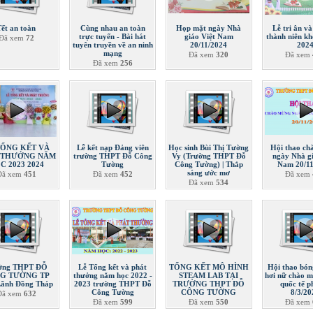
Tết an toàn
Cùng nhau an toàn
Họp mặt ngày Nhà
Lễ tri ân v
trực tuyến - Bài hát
giáo Việt Nam
thành niên kh
Đã xem
72
tuyên truyền về an ninh
20/11/2024
202
mạng
Đã xem
320
Đã xem
Đã xem
256
TỔNG KẾT VÀ
Lễ kết nạp Đảng viên
Học sinh Bùi Thị Tường
Hội thao ch
 THƯỞNG NĂM
trường THPT Đỗ Công
Vy (Trường THPT Đỗ
ngày Nhà gi
C 2023 2024
Tường
Công Tường) | Thắp
Nam 20/11
sáng ước mơ
Đã xem
451
Đã xem
452
Đã xem
Đã xem
534
ờng THPT ĐỖ
Lễ Tổng kết và phát
TỔNG KẾT MÔ HÌNH
Hội thao bón
G TƯỜNG TP
thưởng năm học 2022 -
STEAM LAB TẠI
hơi nữ chào 
Lãnh Đồng Tháp
2023 trường THPT Đỗ
TRƯỜNG THPT ĐỖ
quốc tế p
Công Tường
CÔNG TƯỜNG
8/3/20
Đã xem
632
Đã xem
599
Đã xem
550
Đã xem