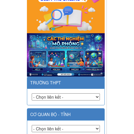
TRƯỜNG THPT
CƠ QUAN BỘ - TỈNH