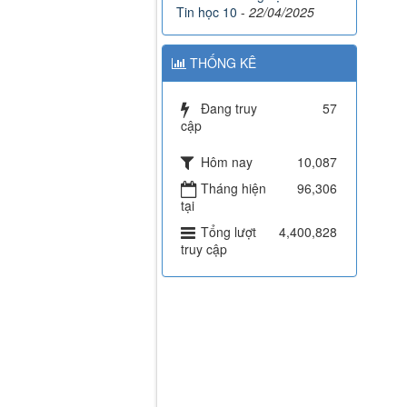
Tin học 10
-
22/04/2025
THỐNG KÊ
Đang truy
57
cập
Hôm nay
10,087
Tháng hiện
96,306
tại
Tổng lượt
4,400,828
truy cập