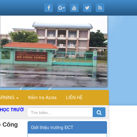
ARNING
Kiểm tra Azota
LIÊN HỆ
ỜNG THPT ĐỖ CÔNG TƯỜNG
ỗ Công
Giới thiệu trường ĐCT