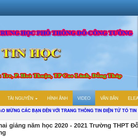
TÀI NGUYÊN
HÌNH ẢNH
VIDEO
VĂN BẢN
ELE
ÁC BẠN ĐẾN VỚI TRANG THÔNG TIN ĐIỆN TỬ TỔ TIN HỌC TRƯ
hai giảng năm học 2020 - 2021 Trường THPT Đ
ng