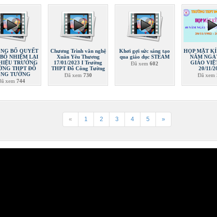
ÔNG BỐ QUYẾT
Chương Trình văn nghệ
Khơi gợi sức sáng tạo
HỌP MẶT KỈ
 BỔ NHIỆM LẠI
Xuân Yêu Thương
qua giáo dục STEAM
NĂM NGÀ
HIỆU TRƯỞNG
17/01/2023 I Trường
GIÁO VIỆ
Đã xem
602
ỜNG THPT ĐỖ
THPT Đỗ Công Tường
20/11/2
NG TƯỜNG
Đã xem
730
Đã xem
Đã xem
744
«
1
2
3
4
5
»