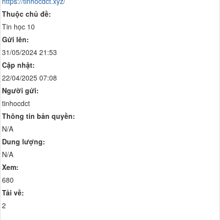
https://tinhocdct.xyz/
Thuộc chủ đề:
Tin học 10
Gửi lên:
31/05/2024 21:53
Cập nhật:
22/04/2025 07:08
Người gửi:
tinhocdct
Thông tin bản quyền:
N/A
Dung lượng:
N/A
Xem:
680
Tải về:
2