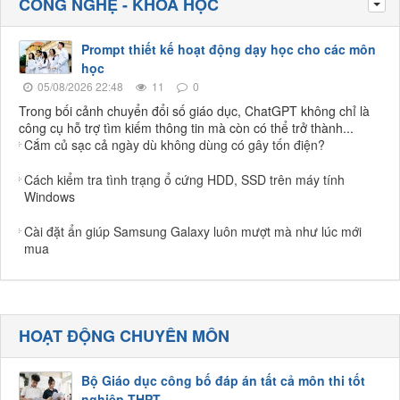
CÔNG NGHỆ - KHOA HỌC
Tog
Prompt thiết kế hoạt động dạy học cho các môn
học
05/08/2026 22:48
11
0
Trong bối cảnh chuyển đổi số giáo dục, ChatGPT không chỉ là
công cụ hỗ trợ tìm kiếm thông tin mà còn có thể trở thành...
Cắm củ sạc cả ngày dù không dùng có gây tốn điện?
Cách kiểm tra tình trạng ổ cứng HDD, SSD trên máy tính
Windows
Cài đặt ẩn giúp Samsung Galaxy luôn mượt mà như lúc mới
mua
HOẠT ĐỘNG CHUYÊN MÔN
Bộ Giáo dục công bố đáp án tất cả môn thi tốt
nghiệp THPT