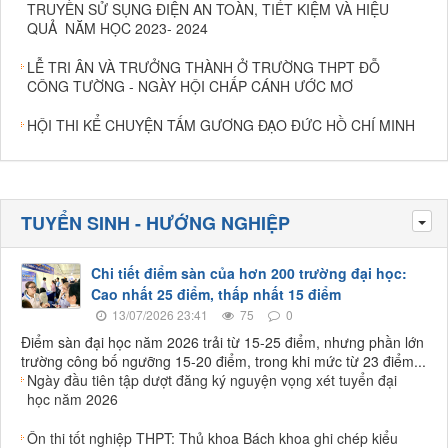
TRUYỀN SỬ SỤNG ĐIỆN AN TOÀN, TIẾT KIỆM VÀ HIỆU
QUẢ NĂM HỌC 2023- 2024
LỄ TRI ÂN VÀ TRƯỞNG THÀNH Ở TRƯỜNG THPT ĐỖ
CÔNG TƯỜNG - NGÀY HỘI CHẤP CÁNH ƯỚC MƠ
HỘI THI KỂ CHUYỆN TẤM GƯƠNG ĐẠO ĐỨC HỒ CHÍ MINH
TUYỂN SINH - HƯỚNG NGHIỆP
Tog
Chi tiết điểm sàn của hơn 200 trường đại học:
Cao nhất 25 điểm, thấp nhất 15 điểm
13/07/2026 23:41
75
0
Điểm sàn đại học năm 2026 trải từ 15-25 điểm, nhưng phần lớn
trường công bố ngưỡng 15-20 điểm, trong khi mức từ 23 điểm...
Ngày đầu tiên tập dượt đăng ký nguyện vọng xét tuyển đại
học năm 2026
Ôn thi tốt nghiệp THPT: Thủ khoa Bách khoa ghi chép kiểu