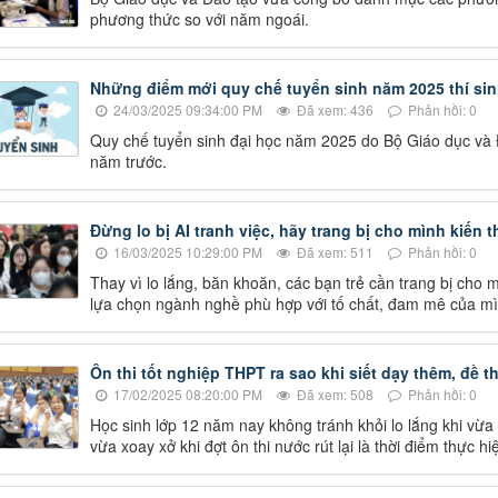
phương thức so với năm ngoái.
Những điểm mới quy chế tuyển sinh năm 2025 thí sin
24/03/2025 09:34:00 PM
Đã xem: 436
Phản hồi: 0
Quy chế tuyển sinh đại học năm 2025 do Bộ Giáo dục và 
năm trước.
Đừng lo bị AI tranh việc, hãy trang bị cho mình kiến 
16/03/2025 10:29:00 PM
Đã xem: 511
Phản hồi: 0
Thay vì lo lắng, băn khoăn, các bạn trẻ cần trang bị cho
lựa chọn ngành nghề phù hợp với tố chất, đam mê của mì
Ôn thi tốt nghiệp THPT ra sao khi siết dạy thêm, đề th
17/02/2025 08:20:00 PM
Đã xem: 508
Phản hồi: 0
Học sinh lớp 12 năm nay không tránh khỏi lo lắng khi vừa th
vừa xoay xở khi đợt ôn thi nước rút lại là thời điểm thực h