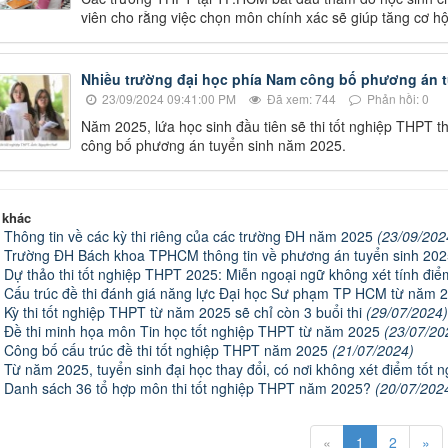
viên cho rằng việc chọn môn chính xác sẽ giúp tăng cơ hộ
Nhiều trường đại học phía Nam công bố phương án 
23/09/2024 09:41:00 PM
Đã xem: 744
Phản hồi: 0
Năm 2025, lứa học sinh đầu tiên sẽ thi tốt nghiệp THPT t
công bố phương án tuyển sinh năm 2025.
 khác
Thông tin về các kỳ thi riêng của các trường ĐH năm 2025
(23/09/202
Trường ĐH Bách khoa TPHCM thông tin về phương án tuyển sinh 20
Dự thảo thi tốt nghiệp THPT 2025: Miễn ngoại ngữ không xét tính đi
Cấu trúc đề thi đánh giá năng lực Đại học Sư phạm TP HCM từ năm 
Kỳ thi tốt nghiệp THPT từ năm 2025 sẽ chỉ còn 3 buổi thi
(29/07/2024)
Đề thi minh họa môn Tin học tốt nghiệp THPT từ năm 2025
(23/07/20
Công bố cấu trúc đề thi tốt nghiệp THPT năm 2025
(21/07/2024)
Từ năm 2025, tuyển sinh đại học thay đổi, có nơi không xét điểm tốt 
Danh sách 36 tổ hợp môn thi tốt nghiệp THPT năm 2025?
(20/07/202
«
1
2
»