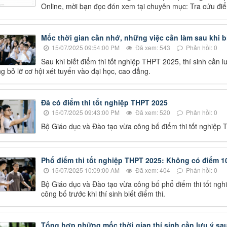
Online, mời bạn đọc đón xem tại chuyên mục: Tra cứu điể
Mốc thời gian cần nhớ, những việc cần làm sau khi b
15/07/2025 09:54:00 PM
Đã xem: 543
Phản hồi: 0
Sau khi biết điểm thi tốt nghiệp THPT 2025, thí sinh cần 
g bỏ lỡ cơ hội xét tuyển vào đại học, cao đẳng.
Đã có điểm thi tốt nghiệp THPT 2025
15/07/2025 09:43:00 PM
Đã xem: 520
Phản hồi: 0
Bộ Giáo dục và Đào tạo vừa công bố điểm thi tốt nghiệp
Phổ điểm thi tốt nghiệp THPT 2025: Không có điểm 1
15/07/2025 10:09:00 AM
Đã xem: 404
Phản hồi: 0
Bộ Giáo dục và Đào tạo vừa công bố phổ điểm thi tốt ngh
công bố trước khi thí sinh biết điểm thi.
Tổng hợp những mốc thời gian thí sinh cần lưu ý sau