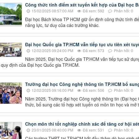
Công thức tính điểm xét tuyển kết hợp của Đại học
15/02/2025 08:57:00 AM
Đã xem: 592
Phản hồi: 0
Đại học Bách khoa TP HCM giữ ổn định công thức tính điể
năng lực, tư duy của các trường khác.
Đại học Quốc gia TP.HCM vẫn tiếp tục ưu tiên xét tu
12/02/2025 09:24:00 PM
Đã xem: 573
Phản hồi: 0
Năm 2025, Đại học Quốc gia TP.HCM vẫn tiếp tục sử dụng 
 quy định của Đại học Quốc gia TP.HCM.
Trường đại học Công nghệ thông tin TP.HCM bổ sung 
12/02/2025 09:16:00 PM
Đã xem: 506
Phản hồi: 0
Năm 2025, Trường đại học Công nghệ thông tin (Đại học
thức, bổ sung các tổ hợp xét tuyển có môn tin học và mở
Chọn môn thi tốt nghiệp chính xác để tăng cơ hội xé
23/01/2025 08:40:00 PM
Đã xem: 531
Phản hồi: 0
Các trường THPT tại TP.HCM bắt đầu thăm dò học sinh c