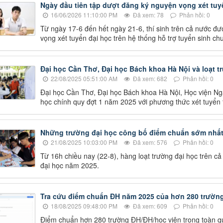
Ngày đầu tiên tập dượt đăng ký nguyện vọng xét tuy
16/06/2026 11:10:00 PM
Đã xem: 78
Phản hồi: 0
Từ ngày 17-6 đến hết ngày 21-6, thí sinh trên cả nước đ
vọng xét tuyển đại học trên hệ thống hỗ trợ tuyển sinh c
Đại học Cần Thơ, Đại học Bách khoa Hà Nội và loạt 
22/08/2025 05:51:00 AM
Đã xem: 682
Phản hồi: 0
Đại học Cần Thơ, Đại học Bách khoa Hà Nội, Học viện Ng
học chính quy đợt 1 năm 2025 với phương thức xét tuyển t
Những trường đại học công bố điểm chuẩn sớm nhất
21/08/2025 10:03:00 PM
Đã xem: 576
Phản hồi: 0
Từ 16h chiều nay (22-8), hàng loạt trường đại học trên c
đại học năm 2025.
Tra cứu điểm chuẩn ĐH năm 2025 của hơn 280 trường
18/08/2025 09:48:00 PM
Đã xem: 609
Phản hồi: 0
Điểm chuẩn hơn 280 trường ĐH/ĐH/học viện trong toàn q