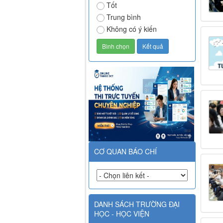
Tốt
Trung bình
Không có ý kiến
CƠ QUAN BÁO CHÍ
DANH SÁCH TRƯỜNG ĐẠI
HỌC - HỌC VIỆN