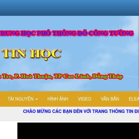
TÀI NGUYÊN
HÌNH ẢNH
VIDEO
VĂN BẢN
ELE
CHÀO MỪNG CÁC BẠN ĐẾN VỚI TRANG THÔNG TIN ĐIỆN TỬ TỔ