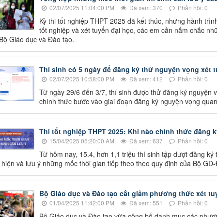
02/07/2025 11:04:00 PM
Đã xem: 370
Phản hồi: 0
Kỳ thi tốt nghiệp THPT 2025 đã kết thúc, nhưng hành trình
tốt nghiệp và xét tuyển đại học, các em cần nắm chắc nhữ
Bộ Giáo dục và Đào tạo.
Thí sinh có 5 ngày để đăng ký thử nguyện vọng xét t
02/07/2025 10:58:00 PM
Đã xem: 412
Phản hồi: 0
Từ ngày 29/6 đến 3/7, thí sinh được thử đăng ký nguyện v
chính thức bước vào giai đoạn đăng ký nguyện vọng quan 
Thi tốt nghiệp THPT 2025: Khi nào chính thức đăng ký,
15/04/2025 05:20:00 AM
Đã xem: 637
Phản hồi: 0
Từ hôm nay, 15.4, hơn 1,1 triệu thí sinh tập dượt đăng ký 
 hiện và lưu ý những mốc thời gian tiếp theo theo quy định của Bộ GD-
Bộ Giáo dục và Đào tạo cắt giảm phương thức xét tu
01/04/2025 11:42:00 PM
Đã xem: 551
Phản hồi: 0
Bộ Giáo dục và Đào tạo vừa công bố danh mục các phương