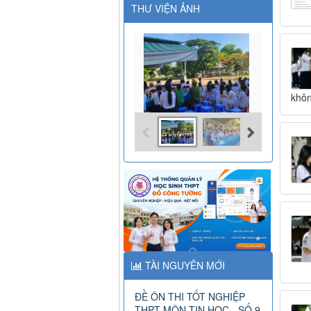
THƯ VIỆN ẢNH
khôn
TÀI NGUYÊN MỚI
ĐỀ ÔN THI TỐT NGHIỆP
THPT MÔN TIN HỌC - SỐ 9