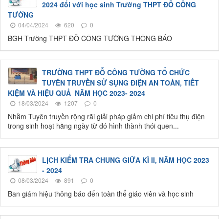
2024 đối với học sinh Trường THPT ĐỖ CÔNG
TƯỜNG
04/04/2024
620
0
BGH Trường THPT ĐỖ CÔNG TƯỜNG THÔNG BÁO
TRƯỜNG THPT ĐỖ CÔNG TƯỜNG TỔ CHỨC
TUYÊN TRUYỀN SỬ SỤNG ĐIỆN AN TOÀN, TIẾT
KIỆM VÀ HIỆU QUẢ NĂM HỌC 2023- 2024
18/03/2024
1207
0
Nhằm Tuyên truyền rộng rãi giải pháp giảm chi phí tiêu thụ điện
trong sinh hoạt hằng ngày từ đó hình thành thói quen...
LỊCH KIỂM TRA CHUNG GIỮA KÌ II, NĂM HỌC 2023
- 2024
08/03/2024
891
0
Ban giám hiệu thông báo đến toàn thể giáo viên và học sinh