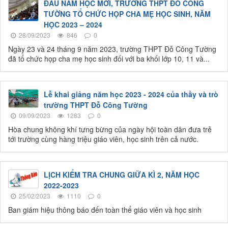
ĐẦU NĂM HỌC MỚI, TRƯỜNG THPT ĐỖ CÔNG
TƯỜNG TỔ CHỨC HỌP CHA MẸ HỌC SINH, NĂM
HỌC 2023 – 2024
28/09/2023
846
0
Ngày 23 và 24 tháng 9 năm 2023, trường THPT Đỗ Công Tường
đã tổ chức họp cha mẹ học sinh đối với ba khối lớp 10, 11 và...
Lễ khai giảng năm học 2023 - 2024 của thầy và trò
trường THPT Đỗ Công Tường
09/09/2023
1283
0
Hòa chung không khí tưng bừng của ngày hội toàn dân đưa trẻ
tới trường cùng hàng triệu giáo viên, học sinh trên cả nước.
LỊCH KIỂM TRA CHUNG GIỮA KÌ 2, NĂM HỌC
2022-2023
25/02/2023
1110
0
Ban giám hiệu thông báo đến toàn thể giáo viên và học sinh