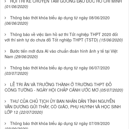
HỘI THI KỂ CHUYỆN TẤM GƯƠNG ĐẠO ĐỨC HỒ CHÍ MINH
(01/06/2020)
Thông báo thời khóa biểu áp dụng từ ngày 08/06/2020
(06/06/2020)
Thông báo về việc làm hồ sơ thi Tốt nghiệp THPT 2020 đối
với thí sinh tự do chưa đỗ Tốt nghiệp THPT (TSTD)
(15/06/2020)
Bước tiến mới đưa AI vào chuẩn đoán hình ảnh y tế tại Việt
Nam
(29/06/2020)
Thông báo thời khóa biểu áp dụng từ ngày 06/07/2020
(03/07/2020)
LỄ TRI ÂN VÀ TRƯỞNG THÀNH Ở TRƯỜNG THPT ĐỖ
CÔNG TƯỜNG - NGÀY HỘI CHẤP CÁNH ƯỚC MƠ
(05/07/2020)
THƯ CỦA CHỦ TỊCH ỦY BAN NHÂN DÂN TỈNH NGUYỄN
VĂN DƯƠNG GỬI THẦY, CÔ GIÁO, PHỤ HUYNH VÀ HỌC SINH
LỚP 12
(22/07/2020)
Thông báo thời khóa biểu áp dụng từ ngày 07/09/2020
(03/09/2020)