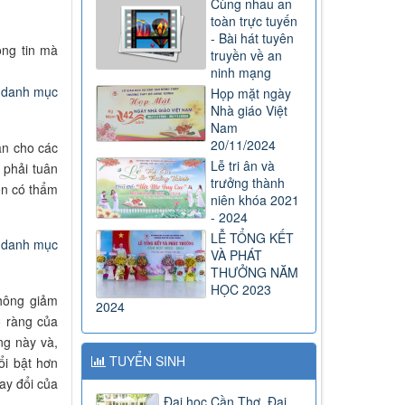
Cùng nhau an
toàn trực tuyến
- Bài hát tuyên
ông tin mà
truyền về an
ninh mạng
i danh mục
Họp mặt ngày
Nhà giáo Việt
Nam
20/11/2024
ạn cho các
Lễ tri ân và
 phải tuân
trưởng thành
ền có thẩm
niên khóa 2021
- 2024
LỄ TỔNG KẾT
i danh mục
VÀ PHÁT
THƯỞNG NĂM
HỌC 2023
không giảm
2024
 ràng của
ng này và,
TUYỂN SINH
ổi bật hơn
ay đổi của
Đại học Cần Thơ, Đại