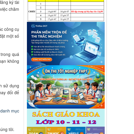
đăng ký tài
g việc chăm
ác công cụ
đặt một số
 trong quá
 bạn không
ch sử dụng
hay đổi để
i danh mục
úng tôi.