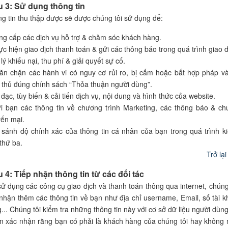
u 3: Sử dụng thông tin
g tin thu thập được sẽ được chúng tôi sử dụng để:
ng cấp các dịch vụ hỗ trợ & chăm sóc khách hàng.
ực hiện giao dịch thanh toán & gửi các thông báo trong quá trình giao d
 lý khiếu nại, thu phí & giải quyết sự cố.
ăn chặn các hành vi có nguy cơ rủi ro, bị cấm hoặc bất hợp pháp 
 thủ đúng chính sách “Thỏa thuận người dùng”.
 đạc, tùy biến & cải tiến dịch vụ, nội dung và hình thức của website.
i bạn các thông tin về chương trình Marketing, các thông báo & ch
ến mại.
 sánh độ chính xác của thông tin cá nhân của bạn trong quá trình ki
thứ ba.
Trở lạ
u 4: Tiếp nhận thông tin từ các đối tác
sử dụng các công cụ giao dịch và thanh toán thông qua internet, chúng 
 nhận thêm các thông tin về bạn như địa chỉ username, Email, số tài 
... Chúng tôi kiểm tra những thông tin này với cơ sở dữ liệu người dùn
 xác nhận rằng bạn có phải là khách hàng của chúng tôi hay không