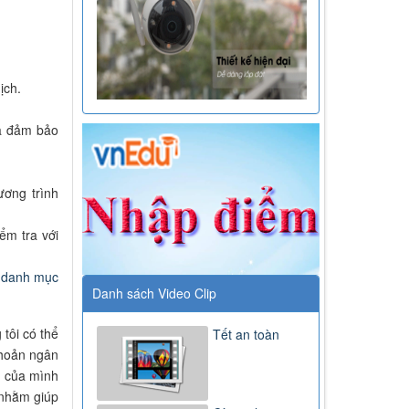
ịch.
và đảm bảo
ương trình
ểm tra với
i danh mục
Danh sách Video Clip
tôi có thể
Tết an toàn
khoản ngân
g của mình
 nhằm giúp