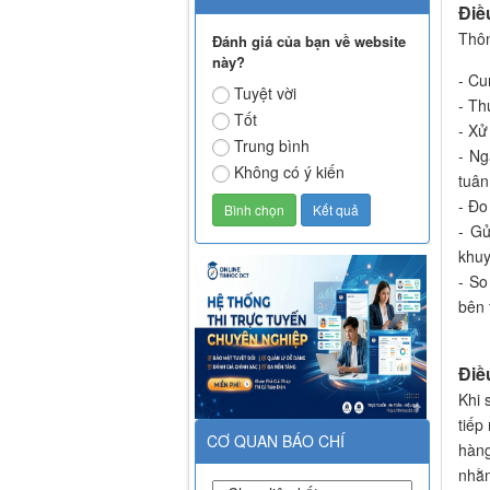
Điề
Thôn
Đánh giá của bạn về website
này?
- Cu
Tuyệt vời
- Th
Tốt
- Xử
Trung bình
- Ng
Không có ý kiến
tuân
- Đo
- Gử
khuy
- So
bên 
Điề
Khi 
tiếp
CƠ QUAN BÁO CHÍ
hàng
nhằm