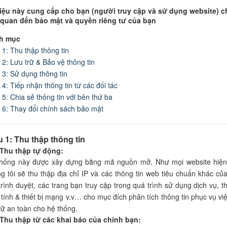
liệu này cung cấp cho bạn (người truy cập và sử dụng website) c
 quan đến bảo mật và quyền riêng tư của bạn
h mục
 1: Thu thập thông tin
 2: Lưu trữ & Bảo vệ thông tin
 3: Sử dụng thông tin
 4: Tiếp nhận thông tin từ các đối tác
 5: Chia sẻ thông tin với bên thứ ba
 6: Thay đổi chính sách bảo mật
u 1: Thu thập thông tin
 Thu thập tự động:
hống này được xây dựng bằng mã nguồn mở. Như mọi website hiện 
g tôi sẽ thu thập địa chỉ IP và các thông tin web tiêu chuẩn khác củ
 trình duyệt, các trang bạn truy cập trong quá trình sử dụng dịch vụ, t
tính & thiết bị mạng v.v… cho mục đích phân tích thông tin phục vụ vi
iữ an toàn cho hệ thống.
 Thu thập từ các khai báo của chính bạn: