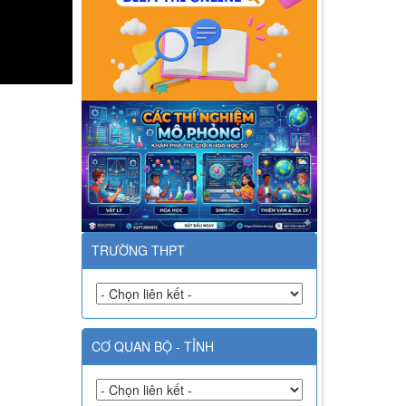
TRƯỜNG THPT
CƠ QUAN BỘ - TỈNH