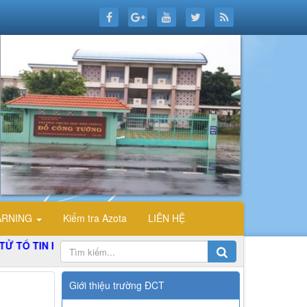
ARNING
Kiểm tra Azota
LIÊN HỆ
N HỌC TRƯỜNG THPT ĐỖ CÔNG TƯỜNG
Giới thiệu trường ĐCT