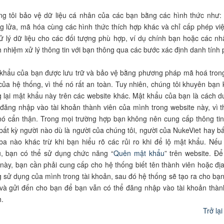
g tôi bảo vệ dữ liệu cá nhân của các bạn bằng các hình thức như:
g lửa, mã hóa cùng các hình thức thích hợp khác và chỉ cấp phép việ
ử lý dữ liệu cho các đối tượng phù hợp, ví dụ chính bạn hoặc các nh
h nhiệm xử lý thông tin với bạn thông qua các bước xác định danh tính 
khẩu của bạn được lưu trữ và bảo vệ bằng phương pháp mã hoá tron
 của hệ thống, vì thế nó rất an toàn. Tuy nhiên, chúng tôi khuyên bạn
 lại mật khẩu này trên các website khác. Mật khẩu của bạn là cách d
đăng nhập vào tài khoản thành viên của mình trong website này, vì t
nó cẩn thận. Trong mọi trường hợp bạn không nên cung cấp thông ti
bất kỳ người nào dù là người của chúng tôi, người của NukeViet hay bấ
ba nào khác trừ khi bạn hiểu rõ các rủi ro khi để lộ mật khẩu. Nế
, bạn có thể sử dụng chức năng “
Quên mật khẩu
” trên website. Để
 này, bạn cần phải cung cấp cho hệ thống biết tên thành viên hoặc địa
 sử dụng của mình trong tài khoản, sau đó hệ thống sẽ tạo ra cho bạ
và gửi đến cho bạn để bạn vẫn có thể đăng nhập vào tài khoản thàn
.
Trở lạ