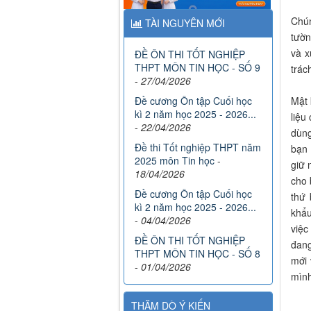
Chún
TÀI NGUYÊN MỚI
tườn
và x
ĐỀ ÔN THI TỐT NGHIỆP
THPT MÔN TIN HỌC - SỐ 9
trác
-
27/04/2026
Mật 
Đề cương Ôn tập Cuối học
kì 2 năm học 2025 - 2026...
liệu
-
22/04/2026
dùng
Đề thi Tốt nghiệp THPT năm
bạn 
2025 môn Tin học
-
giữ 
18/04/2026
cho 
Đề cương Ôn tập Cuối học
thứ 
kì 2 năm học 2025 - 2026...
khẩu
-
04/04/2026
việc
ĐỀ ÔN THI TỐT NGHIỆP
đang
THPT MÔN TIN HỌC - SỐ 8
mới 
-
01/04/2026
mình
THĂM DÒ Ý KIẾN