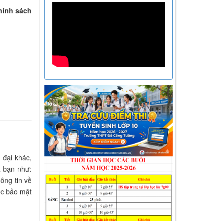
hính sách
đại khác,
a bạn như:
hông tin về
ệc bảo mật