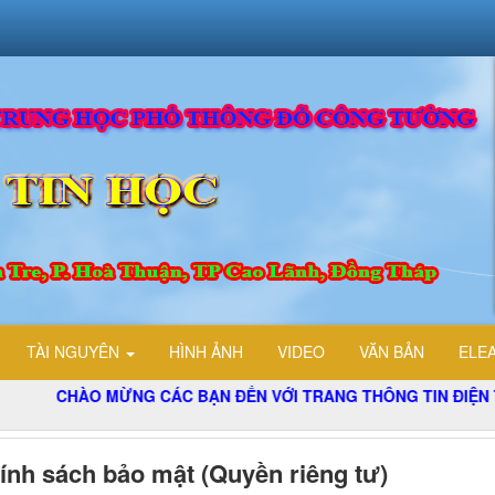
TÀI NGUYÊN
HÌNH ẢNH
VIDEO
VĂN BẢN
ELE
O MỪNG CÁC BẠN ĐẾN VỚI TRANG THÔNG TIN ĐIỆN TỬ TỔ TI
ính sách bảo mật (Quyền riêng tư)