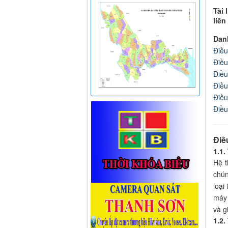
Tài 
liên
Dan
Điều
Điều
Điều
Điều
Điều
Điều
Điề
1.1.
Hệ t
chún
loại
máy 
và g
1.2.