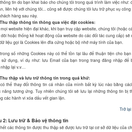
thông tin do bạn khai báo cho chúng tôi trong quá trình làm việc như: 
n, liên hệ với chúng tôi... cũng sẽ được chúng tôi lưu trữ phục vụ côn
khách hàng sau này.
 Thu thập thông tin thông qua việc đặt cookies:
mọi website hiện đại khác, khi bạn truy cập website, chúng tôi (hoặc c
 dõi hoặc thống kê hoạt động của website do các đối tác cung cấp) sẽ 
 dữ liệu gọi là Cookies lên đĩa cứng hoặc bộ nhớ máy tính của bạn.
trong số những Cookies này có thể tồn tại lâu để thuận tiện cho bạn
h sử dụng, ví dụ như: lưu Email của bạn trong trang đăng nhập để
 nhập lại v.v…
 Thu thập và lưu trữ thông tin trong quá khứ:
có thể thay đổi thông tin cá nhân của mình bất kỳ lúc nào bằng cá
 năng tương ứng. Tuy nhiên chúng tôi sẽ lưu lại những thông tin bị t
g các hành vi xóa dấu vết gian lận.
Trở lạ
u 2: Lưu trữ & Bảo vệ thông tin
hết các thông tin được thu thập sẽ được lưu trữ tại cơ sở dữ liệu của ch