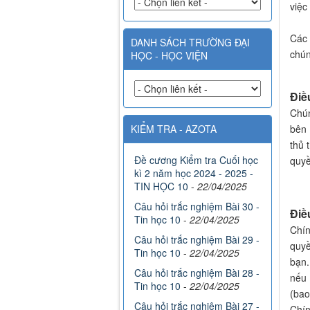
việc
Các 
DANH SÁCH TRƯỜNG ĐẠI
chún
HỌC - HỌC VIỆN
Điề
Chún
bên 
KIỂM TRA - AZOTA
thủ 
Đề cương Kiểm tra Cuối học
quyề
kì 2 năm học 2024 - 2025 -
TIN HỌC 10
-
22/04/2025
Câu hỏi trắc nghiệm Bài 30 -
Điề
Tin học 10
-
22/04/2025
Chín
Câu hỏi trắc nghiệm Bài 29 -
quyề
Tin học 10
-
22/04/2025
bạn.
Câu hỏi trắc nghiệm Bài 28 -
nếu 
Tin học 10
-
22/04/2025
(bao
Câu hỏi trắc nghiệm Bài 27 -
Chín