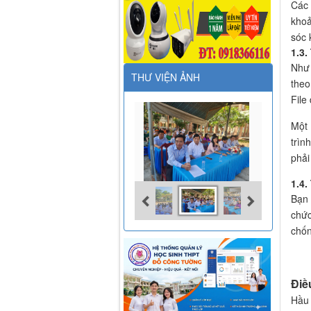
Các 
khoả
sóc 
1.3.
Như 
THƯ VIỆN ẢNH
theo
File
Một 
trìn
phải
1.4.
Bạn 
chức
chốn
Điề
Hầu 