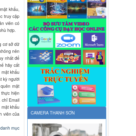
 mật khẩu,
c truy cập
ân viên có
phù hợp.
g cơ sở dữ
 không nên
uy nhất để
hế hãy cất
n mật khẩu
t kỳ người
u quên mật
 thực hiện
 chỉ Email
n mật khẩu
CAMERA THANH SƠN
h viên của
i danh mục