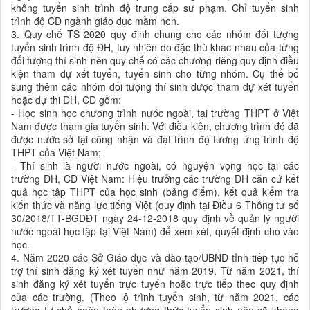
không tuyển sinh trình độ trung cấp sư phạm. Chỉ tuyển sinh
trình độ CĐ ngành giáo dục mầm non.
3. Quy chế TS 2020 quy định chung cho các nhóm đối tượng
tuyển sinh trình độ ĐH, tuy nhiên do đặc thù khác nhau của từng
đối tượng thí sinh nên quy chế có các chương riêng quy định điều
kiện tham dự xét tuyển, tuyển sinh cho từng nhóm. Cụ thể bổ
sung thêm các nhóm đối tượng thí sinh được tham dự xét tuyển
hoặc dự thi ĐH, CĐ gồm:
- Học sinh học chương trình nước ngoài, tại trường THPT ở Việt
Nam được tham gia tuyển sinh. Với điều kiện, chương trình đó đã
được nước sở tại công nhận và đạt trình độ tương ứng trình độ
THPT của Việt Nam;
- Thí sinh là người nước ngoài, có nguyện vọng học tại các
trường ĐH, CĐ Việt Nam: Hiệu trưởng các trường ĐH căn cứ kết
quả học tập THPT của học sinh (bảng điểm), kết quả kiểm tra
kiến thức và năng lực tiếng Việt (quy định tại Điều 6 Thông tư số
30/2018/TT-BGDĐT ngày 24-12-2018 quy định về quản lý người
nước ngoài học tập tại Việt Nam) để xem xét, quyết định cho vào
học.
4. Năm 2020 các Sở Giáo dục và đào tạo/UBND tỉnh tiếp tục hỗ
trợ thí sinh đăng ký xét tuyển như năm 2019. Từ năm 2021, thí
sinh đăng ký xét tuyển trực tuyến hoặc trực tiếp theo quy định
của các trường. (Theo lộ trình tuyển sinh, từ năm 2021, các