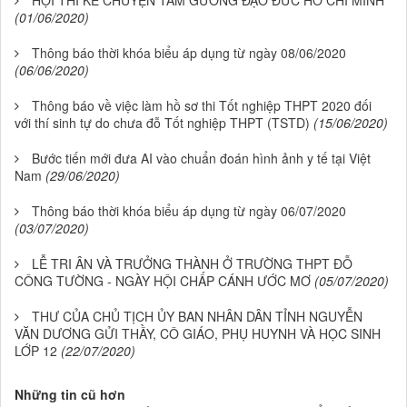
HỘI THI KỂ CHUYỆN TẤM GƯƠNG ĐẠO ĐỨC HỒ CHÍ MINH
(01/06/2020)
Thông báo thời khóa biểu áp dụng từ ngày 08/06/2020
(06/06/2020)
Thông báo về việc làm hồ sơ thi Tốt nghiệp THPT 2020 đối
với thí sinh tự do chưa đỗ Tốt nghiệp THPT (TSTD)
(15/06/2020)
Bước tiến mới đưa AI vào chuẩn đoán hình ảnh y tế tại Việt
Nam
(29/06/2020)
Thông báo thời khóa biểu áp dụng từ ngày 06/07/2020
(03/07/2020)
LỄ TRI ÂN VÀ TRƯỞNG THÀNH Ở TRƯỜNG THPT ĐỖ
CÔNG TƯỜNG - NGÀY HỘI CHẤP CÁNH ƯỚC MƠ
(05/07/2020)
THƯ CỦA CHỦ TỊCH ỦY BAN NHÂN DÂN TỈNH NGUYỄN
VĂN DƯƠNG GỬI THẦY, CÔ GIÁO, PHỤ HUYNH VÀ HỌC SINH
LỚP 12
(22/07/2020)
Những tin cũ hơn