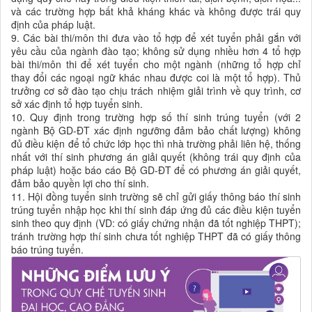
và các trường hợp bất khả kháng khác và không được trái quy
định của pháp luật.
9. Các bài thi/môn thi đưa vào tổ hợp để xét tuyển phải gắn với
yêu cầu của ngành đào tạo; không sử dụng nhiều hơn 4 tổ hợp
bài thi/môn thi để xét tuyển cho một ngành (những tổ hợp chỉ
thay đổi các ngoại ngữ khác nhau được coi là một tổ hợp). Thủ
trưởng cơ sở đào tạo chịu trách nhiệm giải trình về quy trình, cơ
sở xác định tổ hợp tuyển sinh.
10. Quy định trong trường hợp số thí sinh trúng tuyển (với 2
ngành Bộ GD-ĐT xác định ngưỡng đảm bảo chất lượng) không
đủ điều kiện để tổ chức lớp học thì nhà trường phải liên hệ, thống
nhất với thí sinh phương án giải quyết (không trái quy định của
pháp luật) hoặc báo cáo Bộ GD-ĐT để có phương án giải quyết,
đảm bảo quyền lợi cho thí sinh.
11. Hội đồng tuyển sinh trường sẽ chỉ gửi giấy thông báo thí sinh
trúng tuyển nhập học khi thí sinh đáp ứng đủ các điều kiện tuyển
sinh theo quy định (VD: có giấy chứng nhận đã tốt nghiệp THPT);
tránh trường hợp thí sinh chưa tốt nghiệp THPT đã có giấy thông
báo trúng tuyển.