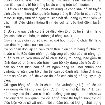
trường tự chủ hoàn toàn phương thức tuyển sinh nên sẽ không
còn tiếp tục duy trì hệ thống lọc ảo chung trên toàn quốc).
5. Tất cả các trường đều phải xây dựng và công khai đề án tuyển
sinh các hình thức đào tạo trên trang thông tin điện tử của trường
trước 15 ngày tính đến ngày thí sinh bắt đầu đăng ký xét tuyển và
cập nhật điều chỉnh thông tin (nếu có) tại các thời điểm tuyển
sinh.
6. Bổ sung quy định cụ thể về điều kiện tổ chức tuyển sinh riêng
(thi các môn văn hóa, thi đánh giá năng lực...)
Quy chế quy định cơ sở đào tạo đại học muốn tổ chức thi riêng
cần đáp ứng các điều kiện sau:
Có bộ phận độc lập chuyên trách thực hiện chức năng tổ chức thi
tuyển sinh; Bảo đảm nhân lực đáp ứng các yêu cầu về năng lực
quản lý và chuyên môn để tổ chức tốt kỳ thi riêng, bao gồm từ
lãnh đạo bộ phận chuyên trách, cán bộ xây dựng cấu trúc đề thi,
cán bộ phát triển câu hỏi và ngân hàng câu hỏi chuẩn hóa
và/hoặc tự luận, cán bộ chấm thi, cán bộ đánh giá, thẩm định các
tham số của câu hỏi thi và đề thi, đến các cán bộ hỗ trợ, kỹ thuật
viên;
Có ngân hàng câu hỏi thi chuẩn hóa và/hoặc tự luận đủ lớn để
xây dựng đề thi cho việc tổ chức thi trong mỗi lần thi; Phải ban
hành quy chế thi tuyển sinh của trường gồm quy trình tổ chức và
các quy định liên quan; Có đề án tổ chức thi tuyển sinh; Có đủ
điều kiện về cơ sở vật chất, thiết bị đảm bảo số lượng, chất lượng