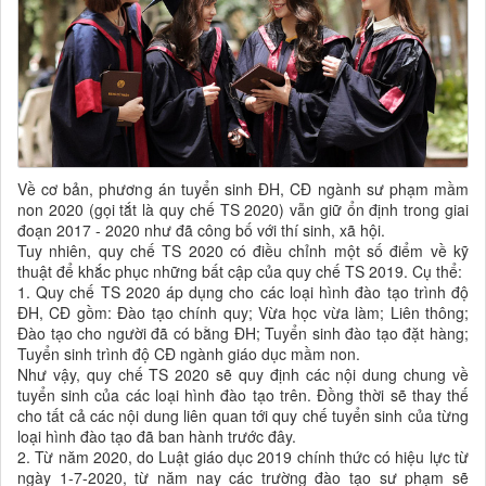
Về cơ bản, phương án tuyển sinh ĐH, CĐ ngành sư phạm mầm
non 2020 (gọi tắt là quy chế TS 2020) vẫn giữ ổn định trong giai
đoạn 2017 - 2020 như đã công bố với thí sinh, xã hội.
Tuy nhiên, quy chế TS 2020 có điều chỉnh một số điểm về kỹ
thuật để khắc phục những bất cập của quy chế TS 2019. Cụ thể:
1. Quy chế TS 2020 áp dụng cho các loại hình đào tạo trình độ
ĐH, CĐ gồm: Đào tạo chính quy; Vừa học vừa làm; Liên thông;
Đào tạo cho người đã có bằng ĐH; Tuyển sinh đào tạo đặt hàng;
Tuyển sinh trình độ CĐ ngành giáo dục mầm non.
Như vậy, quy chế TS 2020 sẽ quy định các nội dung chung về
tuyển sinh của các loại hình đào tạo trên. Đồng thời sẽ thay thế
cho tất cả các nội dung liên quan tới quy chế tuyển sinh của từng
loại hình đào tạo đã ban hành trước đây.
2. Từ năm 2020, do Luật giáo dục 2019 chính thức có hiệu lực từ
ngày 1-7-2020, từ năm nay các trường đào tạo sư phạm sẽ