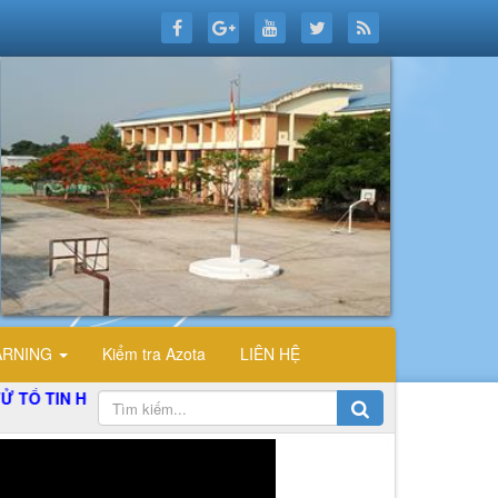
ARNING
Kiểm tra Azota
LIÊN HỆ
IN HỌC TRƯỜNG THPT ĐỖ CÔNG TƯỜNG