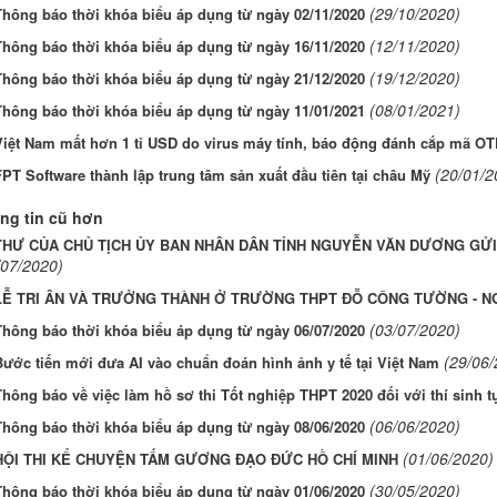
(29/10/2020)
Thông báo thời khóa biểu áp dụng từ ngày 02/11/2020
(12/11/2020)
Thông báo thời khóa biểu áp dụng từ ngày 16/11/2020
(19/12/2020)
Thông báo thời khóa biểu áp dụng từ ngày 21/12/2020
(08/01/2021)
Thông báo thời khóa biểu áp dụng từ ngày 11/01/2021
Việt Nam mất hơn 1 tỉ USD do virus máy tính, báo động đánh cắp mã OT
(20/01/2
PT Software thành lập trung tâm sản xuất đầu tiên tại châu Mỹ
ng tin cũ hơn
THƯ CỦA CHỦ TỊCH ỦY BAN NHÂN DÂN TỈNH NGUYỄN VĂN DƯƠNG GỬI 
/07/2020)
LỄ TRI ÂN VÀ TRƯỞNG THÀNH Ở TRƯỜNG THPT ĐỖ CÔNG TƯỜNG - N
(03/07/2020)
Thông báo thời khóa biểu áp dụng từ ngày 06/07/2020
(29/06/
Bước tiến mới đưa AI vào chuẩn đoán hình ảnh y tế tại Việt Nam
Thông báo về việc làm hồ sơ thi Tốt nghiệp THPT 2020 đối với thí sinh 
(06/06/2020)
Thông báo thời khóa biểu áp dụng từ ngày 08/06/2020
(01/06/2020)
HỘI THI KỂ CHUYỆN TẤM GƯƠNG ĐẠO ĐỨC HỒ CHÍ MINH
(30/05/2020)
Thông báo thời khóa biểu áp dụng từ ngày 01/06/2020