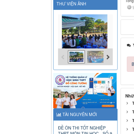
Tổng 
THƯ VIỆN ẢNH
Ý
B
Nhữ
TÀI NGUYÊN MỚI
ĐỀ ÔN THI TỐT NGHIỆP
THPT MÔN TIN HỌC - SỐ 9