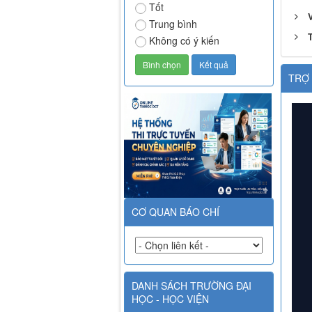
Tốt
V
Trung bình
Không có ý kiến
TRỢ 
CƠ QUAN BÁO CHÍ
DANH SÁCH TRƯỜNG ĐẠI
HỌC - HỌC VIỆN