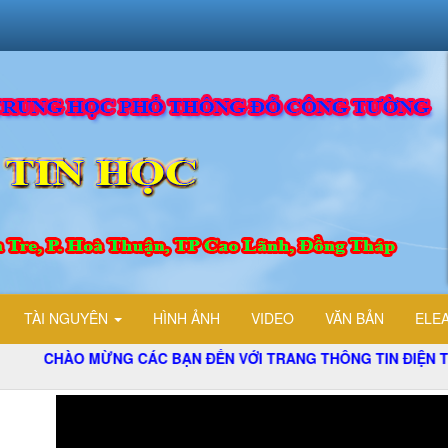
TÀI NGUYÊN
HÌNH ẢNH
VIDEO
VĂN BẢN
ELE
ÀO MỪNG CÁC BẠN ĐẾN VỚI TRANG THÔNG TIN ĐIỆN TỬ TỔ T