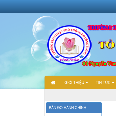
GIỚI THIỆU
TIN TỨC
CH
BẢN ĐỒ HÀNH CHÍNH