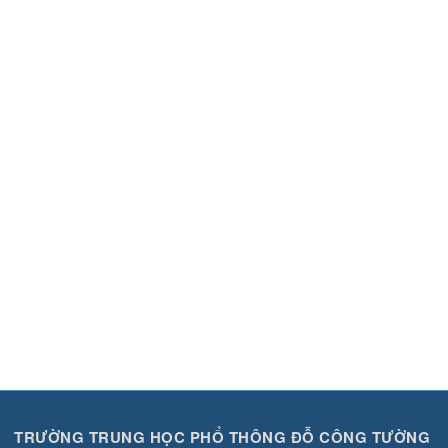
TRƯỜNG TRUNG HỌC PHỔ THÔNG ĐỖ CÔNG TƯỜNG