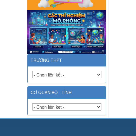
TRƯỜNG THPT
CƠ QUAN BỘ - TỈNH