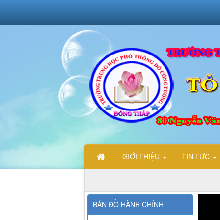
GIỚI THIỆU
TIN TỨC
BẢN ĐỒ HÀNH CHÍNH