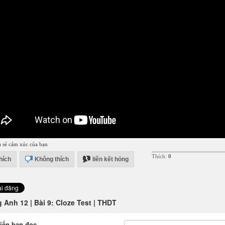
a sẻ cảm xúc của bạn
Thích:
0
hích
Không thích
liên kết hỏng
 Anh 12 | Bài 9: Cloze Test | THDT
iến bạn đọc