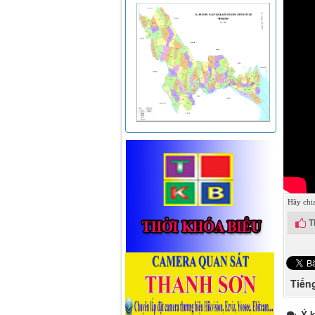
Hãy chi
T
Tiếng
Ý k