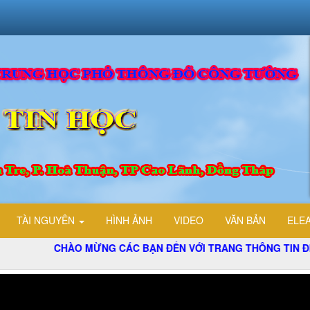
TÀI NGUYÊN
HÌNH ẢNH
VIDEO
VĂN BẢN
ELE
CHÀO MỪNG CÁC BẠN ĐẾN VỚI TRANG THÔNG TIN ĐIỆN TỬ T