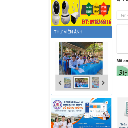
THƯ VIỆN ẢNH
Mã an
Toán 
dụng 