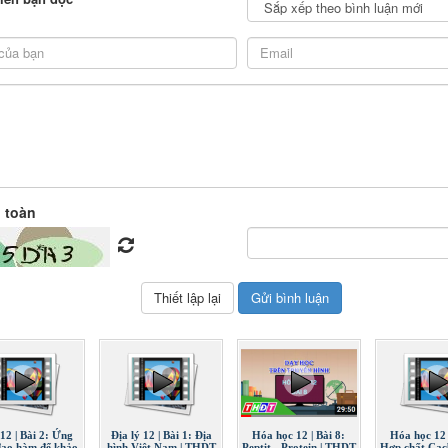
 toàn
12 | Bài 2: Ứng
Địa lý 12 | Bài 1: Địa
Hóa học 12 | Bài 8:
Hóa học 12 
đạo hàm để khảo
hình Việt Nam | THDT
Peptit - Protein | THDT
Hợp chất Cacb