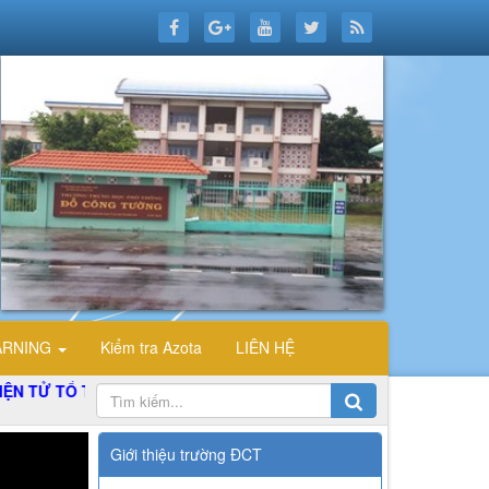
ARNING
Kiểm tra Azota
LIÊN HỆ
Ổ TIN HỌC TRƯỜNG THPT ĐỖ CÔNG TƯỜNG
Giới thiệu trường ĐCT