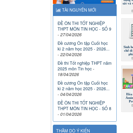
sát và 
TÀI NGUYÊN MỚI
ĐỀ ÔN THI TỐT NGHIỆP
THPT MÔN TIN HỌC - SỐ 9
-
27/04/2026
Đề cương Ôn tập Cuối học
Sinh h
kì 2 năm học 2025 - 2026...
chế di
-
22/04/2026
ph
Đề thi Tốt nghiệp THPT năm
2025 môn Tin học
-
18/04/2026
Đề cương Ôn tập Cuối học
kì 2 năm học 2025 - 2026...
-
04/04/2026
Hóa 
Amin
Pr
ĐỀ ÔN THI TỐT NGHIỆP
THPT MÔN TIN HỌC - SỐ 8
-
01/04/2026
THĂM DÒ Ý KIẾN