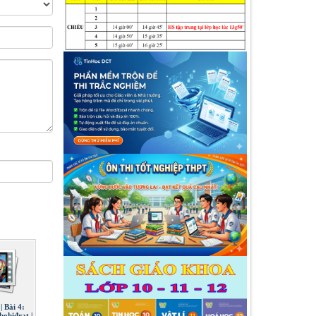
| Bài 4:
ohiđrat |