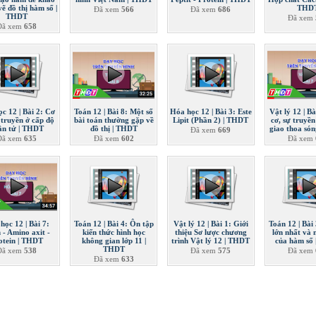
vẽ đồ thị hàm số |
THD
Đã xem
566
Đã xem
686
THDT
Đã xem
Đã xem
658
ọc 12 | Bài 2: Cơ
Toán 12 | Bài 8: Một số
Hóa học 12 | Bài 3: Este
Vật lý 12 | B
 truyền ở cấp độ
bài toán thường gặp về
Lipit (Phần 2) | THDT
cơ, sự truyền
ân tử | THDT
đồ thị | THDT
giao thoa só
Đã xem
669
Đã xem
635
Đã xem
602
Đã xem
học 12 | Bài 7:
Toán 12 | Bài 4: Ôn tập
Vật lý 12 | Bài 1: Giới
Toán 12 | Bài 
 - Amino axit -
kiến thức hình học
thiệu Sơ lược chương
lớn nhất và 
otein | THDT
không gian lớp 11 |
trình Vật lý 12 | THDT
của hàm số
THDT
Đã xem
538
Đã xem
575
Đã xem
Đã xem
633