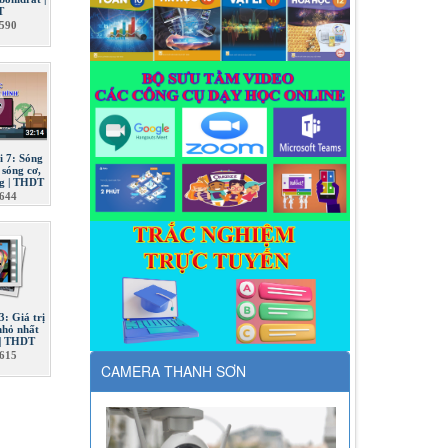
T
590
ài 7: Sóng
 sóng cơ,
ng | THDT
644
3: Giá trị
nhỏ nhất
 | THDT
615
CAMERA THANH SƠN