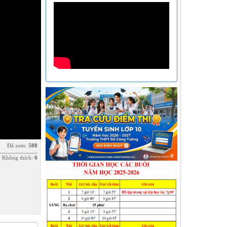
Đã xem:
588
Không thích:
0