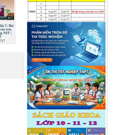
Bài 7: Bài
 cấu trúc
ng NST |
T
717