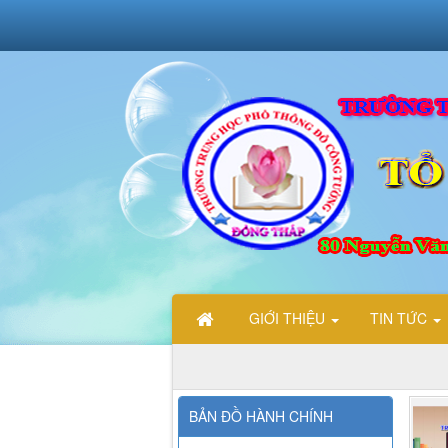
GIỚI THIỆU
TIN TỨC
BẢN ĐỒ HÀNH CHÍNH