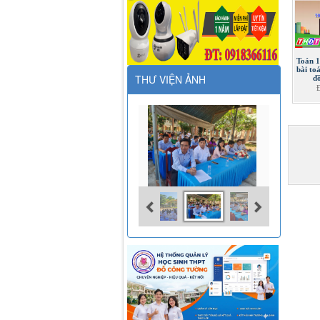
Toán 1
bài to
THƯ VIỆN ẢNH
đ