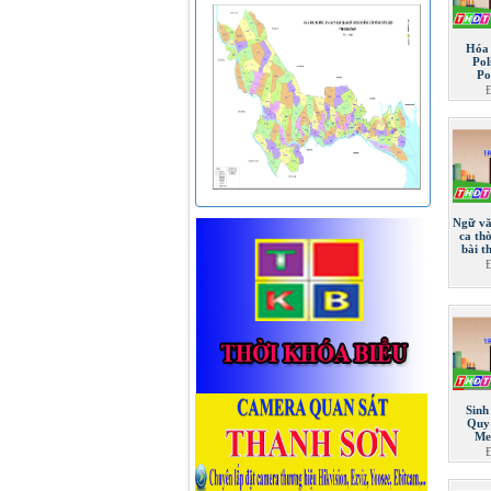
Hóa 
Pol
Po
Ngữ vă
ca th
bài t
Sinh
Quy 
Me