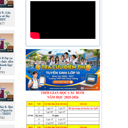
i 9: Lũy
 số lũy
THDT
677
ài 8:Sự ra
ổ chức dẫn
ành lập|
T
793
Bài 8: Bài
 (Nguyễn
 | THDT
702