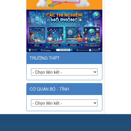
TRƯỜNG THPT
CƠ QUAN BỘ - TỈNH