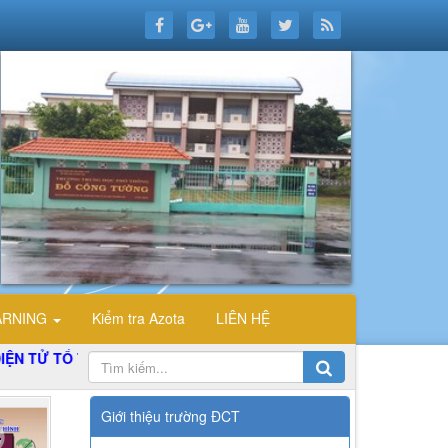
ARNING
Kiểm tra Azota
LIÊN HỆ
Ổ TIN HỌC TRƯỜNG THPT ĐỖ CÔNG TƯỜNG
Giới thiệu trường ĐCT