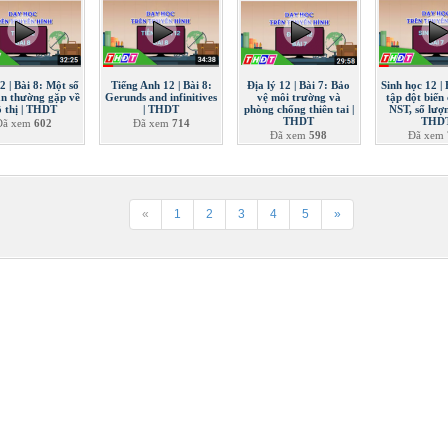
2 | Bài 8: Một số
Tiếng Anh 12 | Bài 8:
Địa lý 12 | Bài 7: Bảo
Sinh học 12 | 
án thường gặp về
Gerunds and infinitives
vệ môi trường và
tập đột biến
ồ thị | THDT
| THDT
phòng chống thiên tai |
NST, số lượ
THDT
THD
Đã xem
602
Đã xem
714
Đã xem
598
Đã xem
«
1
2
3
4
5
»