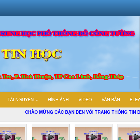
TÀI NGUYÊN
HÌNH ẢNH
VIDEO
VĂN BẢN
ELE
CHÀO MỪNG CÁC BẠN ĐẾN VỚI TRANG THÔNG TIN ĐIỆN TỬ T