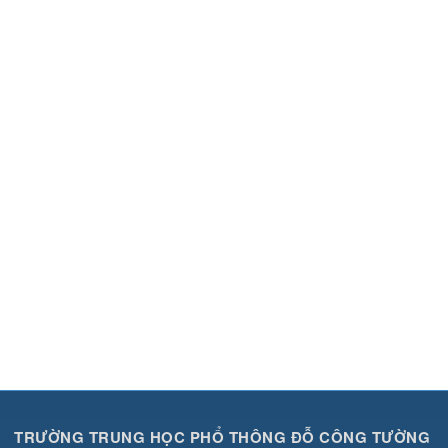
TRƯỜNG TRUNG HỌC PHỔ THÔNG ĐỖ CÔNG TƯỜNG