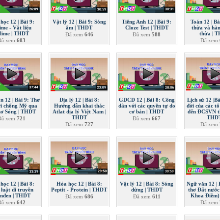
học 12 | Bài 9:
Vật lý 12 | Bài 9: Sóng
Tiếng Anh 12 | Bài 9:
Toán 12 | Bà
ime - Vật liệu
âm | THDT
Cloze Test | THDT
thừa và hàm
lime | THDT
thừa | 
Đã xem
646
Đã xem
588
Đã xem
603
Đã xem
n 12 | Bài 9: Thơ
Địa lý 12 | Bài 8:
GDCD 12 | Bài 8: Công
Lịch sử 12 |B
ời chống Mỹ qua
Hướng dẫn khai thác
dân với các quyền tự do
đời của các t
hơ Sóng | THDT
Atlat địa lý Việt Nam |
cơ bản | THDT
đến ĐCSVN th
THDT
THD
Đã xem
721
Đã xem
667
Đã xem
727
Đã xem
 học 12 | Bài 8:
Hóa học 12 | Bài 8:
Vật lý 12 | Bài 8: Sóng
Ngữ văn 12 | 
luật di truyền
Peptit - Protein | THDT
dừng | THDT
thơ Đất nước
nđen | THDT
Khoa Điềm)
Đã xem
686
Đã xem
611
Đã xem
642
Đã xem