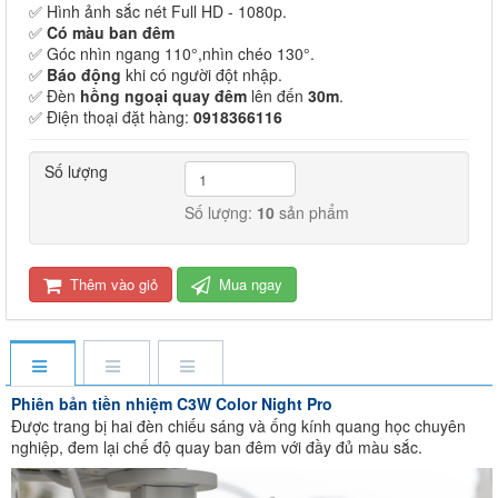
✅ Hình ảnh sắc nét Full HD - 1080p.
✅
Có màu ban đêm
✅ Góc nhìn ngang 110°,nhìn chéo 130°.
✅
Báo động
khi có người đột nhập.
✅ Đèn
hồng ngoại quay đêm
lên đến
30m
.
✅ Điện thoại đặt hàng:
0918366116
Số lượng
Số lượng:
10
sản phẩm
Thêm vào giỏ
Mua ngay
Phiên bản tiền nhiệm C3W Color Night Pro
Được trang bị hai đèn chiếu sáng và ống kính quang học chuyên
nghiệp, đem lại chế độ quay ban đêm với đầy đủ màu sắc.