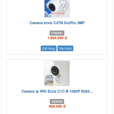
Camera ezviz C3TN OutPro 3MP
CTN0001
1.600.000 đ
Đặt hàng
Yêu thích
Camera ip Wifi Ezviz C1C-B 1080P H265...
S000022
900.000 đ