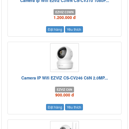
Camera ip Wifi Ezviz C3WN CS-CV310 1080P...
EZVIZ C3WN
1.200.000 đ
Đặt hàng
Yêu thích
Camera IP Wifi EZVIZ CS-CV246 C6N 2.0MP...
EZVIZ C6N
900.000 đ
Đặt hàng
Yêu thích