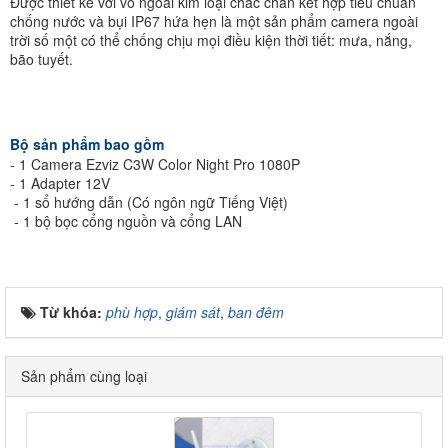
Được thiết kế với vỏ ngoài kim loại chắc chắn kết hợp tiêu chuẩn
chống nước và bụi IP67 hứa hẹn là một sản phẩm camera ngoài
trời số một có thể chống chịu mọi điều kiện thời tiết: mưa, nắng,
bão tuyết.
Bộ sản phẩm bao gồm
- 1 Camera Ezviz C3W Color Night Pro 1080P
- 1 Adapter 12V
- 1 sổ hướng dẫn (Có ngôn ngữ Tiếng Việt)
- 1 bộ bọc cổng nguồn và cổng LAN
Từ khóa:
phù hợp
,
giám sát
,
ban đêm
Sản phẩm cùng loại