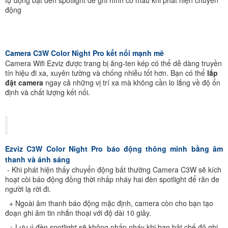
tự động bật đèn spotlight để ghi hình có màu khi phát hiện chuyển
động
Camera C3W Color Night Pro kết nối mạnh mẽ
Camera Wifi Ezviz
được trang bị ăng-ten kép có thể dễ dàng truyền
tín hiệu đi xa, xuyên tường và chống nhiễu tốt hơn. Bạn có thể
lắp
đặt camera
ngay cả những vị trí xa mà không cần lo lắng về độ ổn
định và chất lượng kết nối.
Ezviz C3W Color Night Pro báo động thông minh bằng âm
thanh và ánh sáng
- Khi phát hiện thấy chuyển động bất thường Camera C3W sẽ kích
hoạt còi báo động đồng thời nhấp nháy hai đèn spotlight để răn đe
người lạ rời đi.
+ Ngoài âm thanh báo động mặc định, camera còn cho bạn tạo
đoạn ghi âm tin nhắn thoại với độ dài 10 giây.
+ Lưu ý đèn spotlight sẽ không nhấp nháy khi bạn bật chế độ ghi