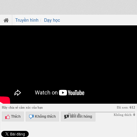
Truyền hình
Dạy học
Hãy chia sẻ cảm xúc của bạn
Đã xem:
612
Thích:
0
Không thích:
0
Thích
Không thích
liên kết hỏng