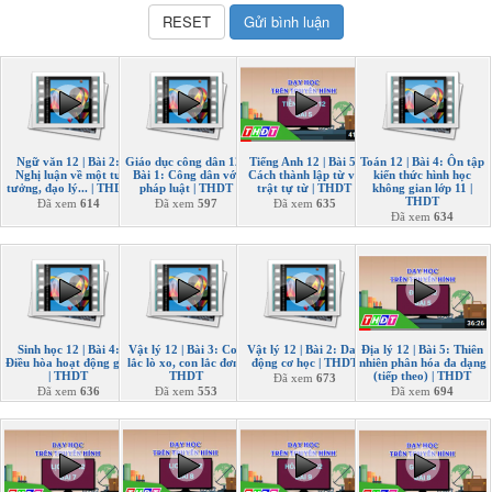
Ngữ văn 12 | Bài 2:
Giáo dục công dân 12 |
Tiếng Anh 12 | Bài 5:
Toán 12 | Bài 4: Ôn tập
Nghị luận về một tư
Bài 1: Công dân với
Cách thành lập từ và
kiến thức hình học
tưởng, đạo lý... | THDT
pháp luật | THDT
trật tự từ | THDT
không gian lớp 11 |
THDT
Đã xem
614
Đã xem
597
Đã xem
635
Đã xem
634
Sinh học 12 | Bài 4:
Vật lý 12 | Bài 3: Con
Vật lý 12 | Bài 2: Dao
Địa lý 12 | Bài 5: Thiên
Điều hòa hoạt động gen
lắc lò xo, con lắc đơn |
động cơ học | THDT
nhiên phân hóa đa dạng
| THDT
THDT
(tiếp theo) | THDT
Đã xem
673
Đã xem
636
Đã xem
553
Đã xem
694