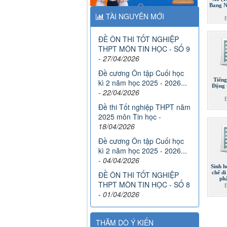
Bang N
TÀI NGUYÊN MỚI
ĐỀ ÔN THI TỐT NGHIỆP
THPT MÔN TIN HỌC - SỐ 9
-
27/04/2026
Đề cương Ôn tập Cuối học
Tiếng
kì 2 năm học 2025 - 2026...
Động 
-
22/04/2026
Đề thi Tốt nghiệp THPT năm
2025 môn Tin học
-
18/04/2026
Đề cương Ôn tập Cuối học
kì 2 năm học 2025 - 2026...
-
04/04/2026
Sinh h
chế di
ĐỀ ÔN THI TỐT NGHIỆP
ph
THPT MÔN TIN HỌC - SỐ 8
-
01/04/2026
THĂM DÒ Ý KIẾN