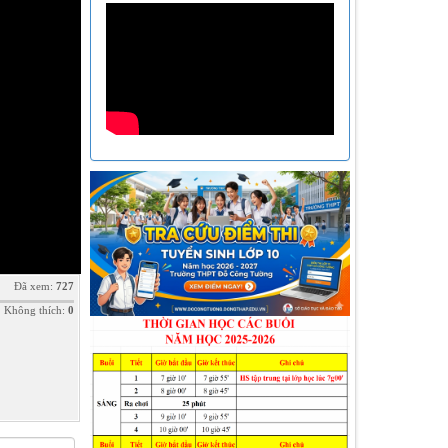
Đã xem:
727
Không thích:
0