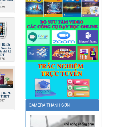
DT
629
| Bài 3:
t Nam từ
t thế kỷ
HDT
576
 | Bài 9:
 | THDT
587
CAMERA THANH SƠN