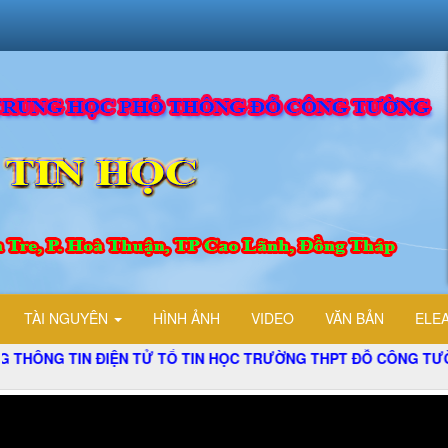
TÀI NGUYÊN
HÌNH ẢNH
VIDEO
VĂN BẢN
ELE
N ĐIỆN TỬ TỔ TIN HỌC TRƯỜNG THPT ĐỖ CÔNG TƯỜNG