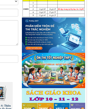
i 4: Thiên
a đa dạng