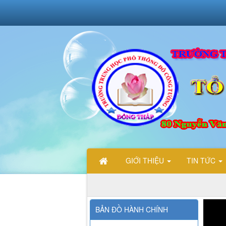
GIỚI THIỆU
TIN TỨC
CHÀO MỪNG CÁC BẠN ĐẾN VỚI TRANG THÔNG TI
BẢN ĐỒ HÀNH CHÍNH