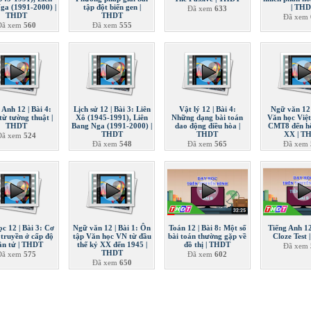
ga (1991-2000) |
tập đột biến gen |
| TH
Đã xem
633
THDT
THDT
Đã xem
Đã xem
560
Đã xem
555
 Anh 12 | Bài 4:
Lịch sử 12 | Bài 3: Liên
Vật lý 12 | Bài 4:
Ngữ văn 12 
từ tường thuật |
Xô (1945-1991), Liên
Những dạng bài toán
Văn học Việ
THDT
Bang Nga (1991-2000) |
dao động điều hòa |
CMT8 đến hế
THDT
THDT
XX | T
Đã xem
524
Đã xem
548
Đã xem
565
Đã xem
ọc 12 | Bài 3: Cơ
Ngữ văn 12 | Bài 1: Ôn
Toán 12 | Bài 8: Một số
Tiếng Anh 12
 truyền ở cấp độ
tập Văn học VN từ đầu
bài toán thường gặp về
Cloze Test
ân tử | THDT
thế kỷ XX đến 1945 |
đồ thị | THDT
Đã xem
THDT
Đã xem
575
Đã xem
602
Đã xem
650