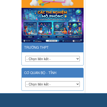
TRƯỜNG THPT
CƠ QUAN BỘ - TỈNH