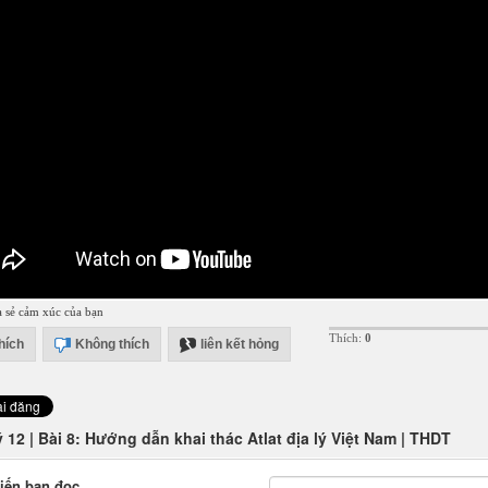
a sẻ cảm xúc của bạn
Thích:
0
hích
Không thích
liên kết hỏng
ý 12 | Bài 8: Hướng dẫn khai thác Atlat địa lý Việt Nam | THDT
iến bạn đọc