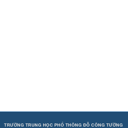
TRƯỜNG TRUNG HỌC PHỔ THÔNG ĐỖ CÔNG TƯỜNG