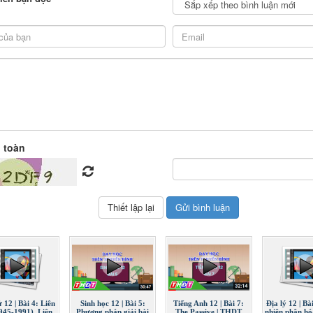
 toàn
ử 12 | Bài 4: Liên
Sinh học 12 | Bài 5:
Tiếng Anh 12 | Bài 7:
Địa lý 12 | Bà
945-1991), Liên
Phương pháp giải bài
The Passive | THDT
nhiên phân hó