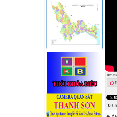
Hãy chi
T
Địa l
Ý k