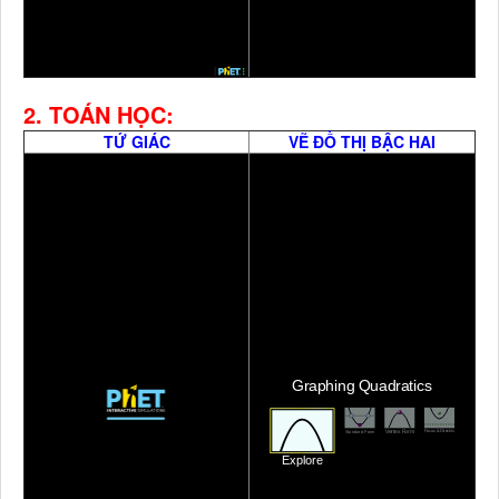
2. TOÁN HỌC:
TỨ GIÁC
VẼ ĐỒ THỊ BẬC HAI