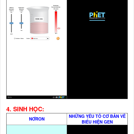
4. SINH HỌC:
NHỮNG YẾU TỐ CƠ BẢN VỀ
NƠRON
BIỂU HIỆN GEN