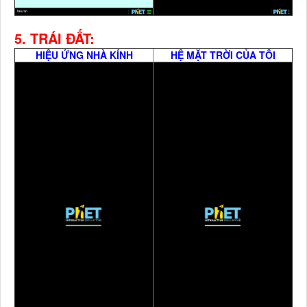
5. TRÁI ĐẤT:
HIỆU ỨNG NHÀ KÍNH
HỆ MẶT TRỜI CỦA TÔI