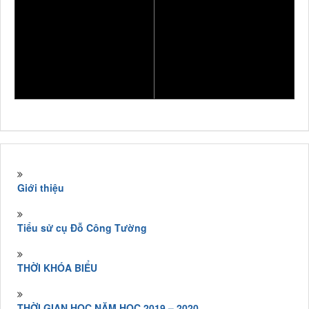
Giới thiệu
Tiểu sử cụ Đỗ Công Tường
THỜI KHÓA BIỂU
THỜI GIAN HỌC NĂM HỌC 2019 – 2020