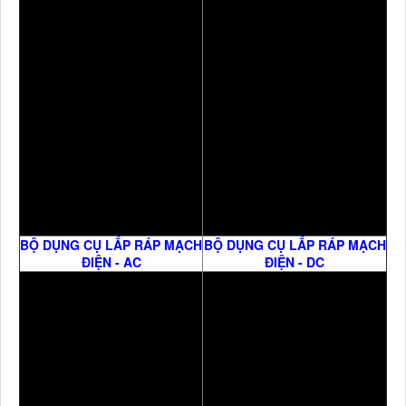
BỘ DỤNG CỤ LẮP RÁP MẠCH
BỘ DỤNG CỤ LẮP RÁP MẠCH
ĐIỆN - AC
ĐIỆN - DC