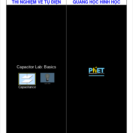
THÍ NGHIỆM VỀ TỤ ĐIỆN
QUANG HỌC HÌNH HỌC