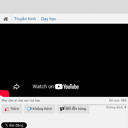
Truyền hình
Dạy học
Hãy chia sẻ cảm xúc của bạn
Đã xem:
703
Thích:
0
Không thích:
0
Thích
Không thích
liên kết hỏng