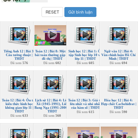
Tiếng Anh 12 | Bài 3:
Toán 12 | Bài 8: Một số
Sinh học 12 | Bài 1: Ôn
Ngữ văn 12 | Bài 4:
Câu tường thuật |
bài toán thường gặp về
tập Sinh học lớp 10 và
Văn chính luận Hồ Chí
THDT
đồ thị | THDT
lớp 11 | THDT
Minh | THDT
Đã xem
576
Đã xem
602
Đã xem
605
Đã xem
694
Toán 12 | Bài 4: Ôn tập
Lịch sử 12 | Bài 4: Liên
Toán 12 | Bài 3: Giá trị
Hóa học 12 | Bài 4:
kiến thức hình học
Xô (1945-1991), Liên
lớn nhất và nhỏ nhất
Hợp chất Cacbohiđrat |
không gian lớp 11 |
Bang Nga (1991-2000) |
của hàm số | THDT
THDT
THDT
THDT
Đã xem
615
Đã xem
590
Đã xem
633
Đã xem
560