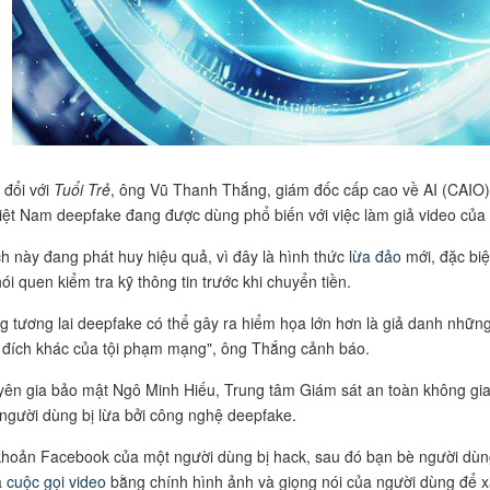
 đổi với
Tuổi Trẻ
, ông Vũ Thanh Thắng, giám đốc cấp cao về AI (CAIO)
Việt Nam deepfake đang được dùng phổ biến với việc làm giả video của
h này đang phát huy hiệu quả, vì đây là hình thức
lừa đảo
mới, đặc biệ
hói quen kiểm tra kỹ thông tin trước khi chuyển tiền.
g tương lai deepfake có thể gây ra hiểm họa lớn hơn là giả danh những n
đích khác của tội phạm mạng", ông Thắng cảnh báo.
ên gia bảo mật Ngô Minh Hiếu, Trung tâm Giám sát an toàn không gian
người dùng bị lừa bởi công nghệ deepfake.
khoản Facebook của một người dùng bị hack, sau đó bạn bè người dùn
à
cuộc gọi video
bằng chính hình ảnh và giọng nói của người dùng để xá