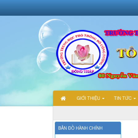
GIỚI THIỆU
TIN TỨC
CHÀO MỪNG CÁC BẠN ĐẾN VỚI TRANG THÔNG TIN ĐIỆN 
BẢN ĐỒ HÀNH CHÍNH