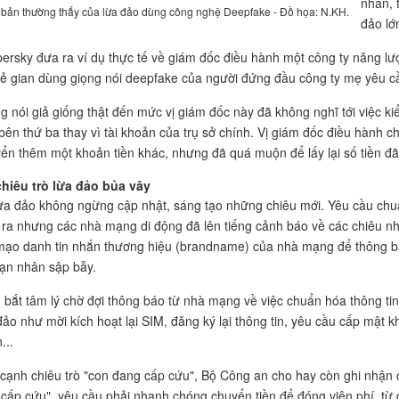
nhân, 
 bản thường thấy của lừa đảo dùng công nghệ Deepfake - Đồ họa: N.KH.
đảo lớ
ersky đưa ra ví dụ thực tế về giám đốc điều hành một công ty năng lượ
kẻ gian dùng giọng nói deepfake của người đứng đầu công ty mẹ yêu c
g nói giả giống thật đến mức vị giám đốc này đã không nghĩ tới việc ki
bên thứ ba thay vì tài khoản của trụ sở chính. Vị giám đốc điều hành c
ển thêm một khoản tiền khác, nhưng đã quá muộn để lấy lại số tiền đ
hiêu trò lừa đảo bủa vây
ừa đảo không ngừng cập nhật, sáng tạo những chiêu mới. Yêu cầu chuẩ
 ra nhưng các nhà mạng di động đã lên tiếng cảnh báo về các chiêu 
mạo danh tin nhắn thương hiệu (brandname) của nhà mạng để thông b
ạn nhân sập bẫy.
bắt tâm lý chờ đợi thông báo từ nhà mạng về việc chuẩn hóa thông tin 
đảo như mời kích hoạt lại SIM, đăng ký lại thông tin, yêu cầu cấp mật 
...
cạnh chiêu trò "con đang cấp cứu", Bộ Công an cho hay còn ghi nhận c
 cấp cứu", yêu cầu phải nhanh chóng chuyển tiền để đóng viện phí, từ