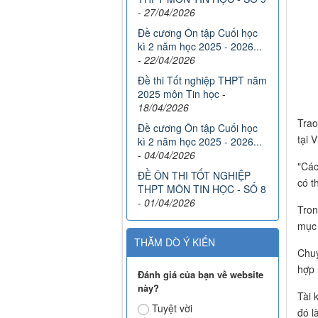
-
27/04/2026
Đề cương Ôn tập Cuối học
kì 2 năm học 2025 - 2026...
-
22/04/2026
Đề thi Tốt nghiệp THPT năm
2025 môn Tin học
-
18/04/2026
Trao
Đề cương Ôn tập Cuối học
tại 
kì 2 năm học 2025 - 2026...
-
04/04/2026
"Các
ĐỀ ÔN THI TỐT NGHIỆP
có t
THPT MÔN TIN HỌC - SỐ 8
-
01/04/2026
Tron
mục 
THĂM DÒ Ý KIẾN
Chuy
hợp 
Đánh giá của bạn về website
này?
Tài 
Tuyệt vời
đó l