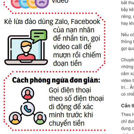
bất th
bẫy kẻ
riêng,
hay k
Nếu có
thông 
gọi qu
Chuyên
những 
cảm xú
video 
trí...
có nhiề
Cẩn t
Theo H
chỉ đư
dụng c