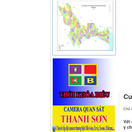
Cu
Chủ n
Với 
y c