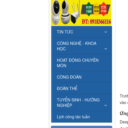
TIN TỨC
CÔNG NGHỆ - KHOA
HỌC
HOẠT ĐỘNG CHUYÊN
MÔN
CÔNG ĐOÀN
ĐOÀN THỂ
Trướ
TUYỂN SINH - HƯỚNG
vào 
NGHIỆP
Ứn
Lịch công tác tuần
Deep