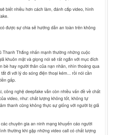
ẽ biết nhiều hơn cách làm, đánh cắp video, hình
fake.
g có được sự chia sẻ hướng dẫn an toàn trên không
ũ Thanh Thắng nhấn mạnh thường những cuộc
giả khuôn mặt và giọng nói sẽ rất ngắn với mục đích
n bè hay người thân của nạn nhân, nhìn thoáng qua
tắt đi với lý do sóng điện thoại kém... rồi nói cần
iền gấp.
ại, công nghệ deepfake vẫn còn nhiều vấn đề về chất
của video, như: chất lượng không tốt, không tự
 âm thanh cũng không thực sự giống với người bị giả
.
 các chuyên gia an ninh mạng khuyến cáo người
ình thường khi gặp những video call có chất lượng