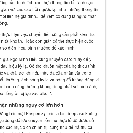
ường cần bình tĩnh xác thực thông tin để tránh sập
 gian với các câu hỏi ngược lại, như: những thông tin
 mối liên hệ gia đình... để xem có đúng là người thân
hông.
 thực hiện việc chuyển tiền cũng cần phải kiểm tra
tin tài khoản. Hoặc đơn giản có thể thực hiện cuộc
a số điện thoại bình thường để xác minh.
 gia Ngô Minh Hiếu cũng khuyến cáo: "Hãy để ý
dấu hiệu kỳ lạ. Có thể khuôn mặt của họ thiếu tính
c và khá 'trơ' khi nói, màu da của nhân vật trong
bất thường, ánh sáng kỳ lạ và bóng đổ không đúng vị
 Âm thanh cũng thường không đồng nhất với hình ảnh,
u tiếng ồn bị lạc vào clip...".
hận những nguy cơ lớn hơn
ãng bảo mật Kaspersky, các video deepfake không
ợc dùng để lừa chuyển tiền mà thực tế đã được sử
ho các mục đích chính trị, cũng như để trả thù cá