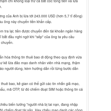
thậm chí không loại trừ cả bắt cóc tống tiền và lừa
n.
ng của Anh bị lừa tới 243.000 USD (hơn 5,7 tỉ đồng)
ầu ông này chuyển tiền khẩn cấp.
ểm tra lại; tiền được chuyển đến tài khoản ngân hàng
hỉ bắt đầu nghi ngờ khi "sếp" của ông ta yêu cầu
ã chuyển.
n hóa thông tin thuê bao di động theo quy định vừa
như kẻ lừa đảo mạo danh nhân viên nhà mạng, thậm
áo người dùng, kèm hướng dẫn rồi từng bước dẫn
thuê bao, kẻ gian có thể gửi các tin nhắn giả mạo,
khẩu, mã OTP, từ đó chiếm đoạt SIM hoặc thông tin cá
hiêu biến tướng "người nhà bị tai nạn, đang nhập
 đó chiếm đoạt tài sản. Hay chiêu mạo danh các công