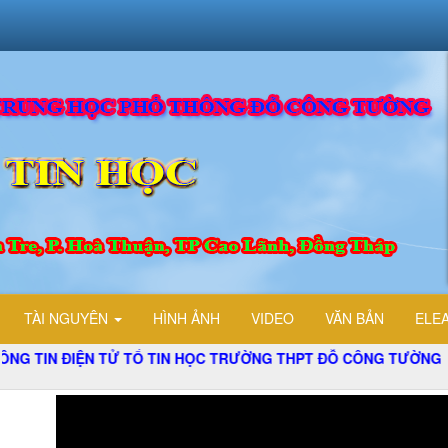
TÀI NGUYÊN
HÌNH ẢNH
VIDEO
VĂN BẢN
ELE
TỬ TỔ TIN HỌC TRƯỜNG THPT ĐỖ CÔNG TƯỜNG