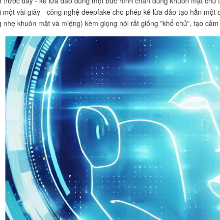
 trước đây - kẻ lừa đảo dùng một bức hình chân dung khuôn mặt chủ 
i một vài giây - công nghệ deepfake cho phép kẻ lừa đảo tạo hẳn một 
 nhẹ khuôn mặt và miệng) kèm giọng nói rất giống "khổ chủ", tạo cảm g