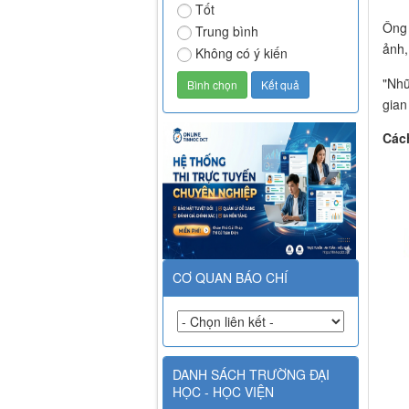
Tốt
Ông 
Trung bình
ảnh,
Không có ý kiến
"Nhữ
gian
Cách
CƠ QUAN BÁO CHÍ
DANH SÁCH TRƯỜNG ĐẠI
HỌC - HỌC VIỆN