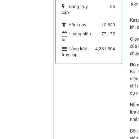
Kịch
Đang truy
25
cập
Kasp
Hôm nay
12,820
khi 
Tháng hiện
77,172
Giọn
tại
của 
Tổng lượt
4,381,694
chuy
truy cập
Đủ c
Kẻ l
diễn
chí 
dụ n
Nắm 
lừa 
nhân
Bên 
viện