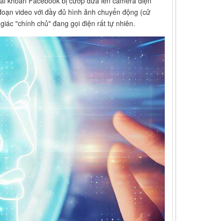
tài khoản Facebook bị cướp đưa lên camera điện
đoạn video với đầy đủ hình ảnh chuyển động (cử
iác "chính chủ" đang gọi điện rất tự nhiên.