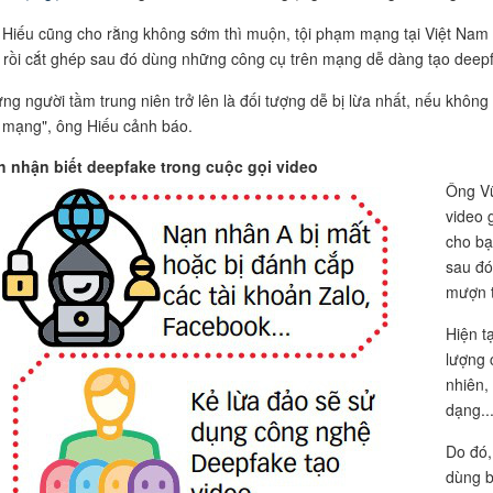
Hiếu cũng cho rằng không sớm thì muộn, tội phạm mạng tại Việt Nam s
 rồi cắt ghép sau đó dùng những công cụ trên mạng dễ dàng tạo deep
ng người tầm trung niên trở lên là đối tượng dễ bị lừa nhất, nếu khôn
 mạng", ông Hiếu cảnh báo.
 nhận biết deepfake trong cuộc gọi video
Ông V
video 
cho bạ
sau đó 
mượn t
Hiện t
lượng 
nhiên,
dạng..
Do đó,
dùng b