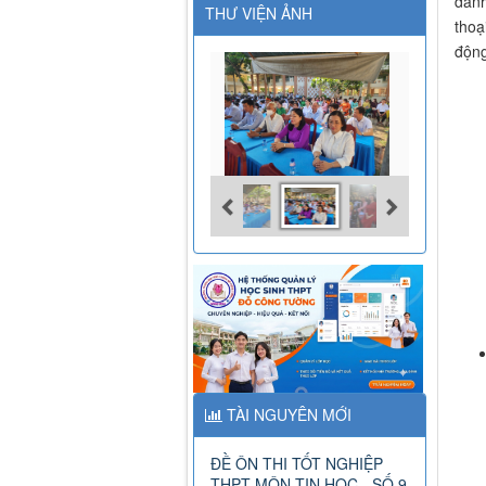
danh
THƯ VIỆN ẢNH
thoạ
động
TÀI NGUYÊN MỚI
ĐỀ ÔN THI TỐT NGHIỆP
THPT MÔN TIN HỌC - SỐ 9