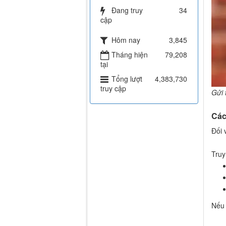
Đang truy
34
cập
Hôm nay
3,845
Tháng hiện
79,208
tại
Tổng lượt
4,383,730
truy cập
Gửi 
Các
Đối 
Truy
Nếu 