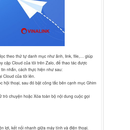
ọc theo thứ tự danh mục như ảnh, link, file,… giúp
y cập Cloud của tôi trên Zalo, để thao tác được
 tin nhắn, cách thực hiện như sau:
 Cloud của tôi lên.
ộc hội thoại, sau đó bật công tắc bên cạnh mục Ghim
sử trò chuyện hoặc Xóa toàn bộ nội dung cuộc gọi
iện lợi, kết nối nhanh giữa máy tính và điện thoại.