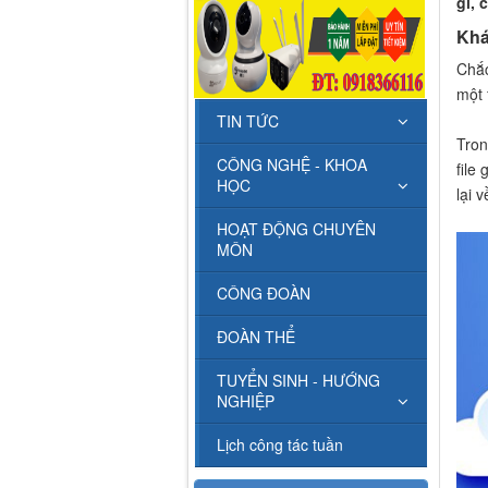
gì, 
Khá
Chắc
một 
TIN TỨC
Tron
CÔNG NGHỆ - KHOA
file
HỌC
lại v
HOẠT ĐỘNG CHUYÊN
MÔN
CÔNG ĐOÀN
ĐOÀN THỂ
TUYỂN SINH - HƯỚNG
NGHIỆP
Lịch công tác tuần