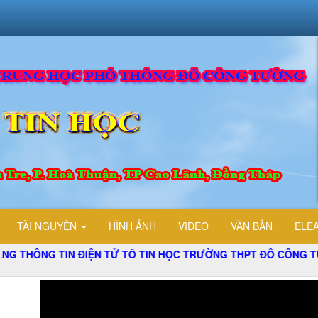
TÀI NGUYÊN
HÌNH ẢNH
VIDEO
VĂN BẢN
ELE
IN ĐIỆN TỬ TỔ TIN HỌC TRƯỜNG THPT ĐỖ CÔNG TƯỜNG