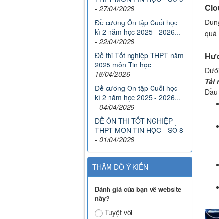
Clo
-
27/04/2026
Dung
Đề cương Ôn tập Cuối học
kì 2 năm học 2025 - 2026...
quá
-
22/04/2026
Hướ
Đề thi Tốt nghiệp THPT năm
2025 môn Tin học
-
Dưới
18/04/2026
Tải 
Đề cương Ôn tập Cuối học
Đầu 
kì 2 năm học 2025 - 2026...
-
04/04/2026
ĐỀ ÔN THI TỐT NGHIỆP
THPT MÔN TIN HỌC - SỐ 8
-
01/04/2026
THĂM DÒ Ý KIẾN
Đánh giá của bạn về website
này?
Tuyệt vời