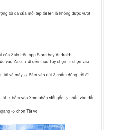
ợng tối đa của mỗi tệp tải lên là không được vượt
t của Zalo trên app Store hay Android:
đó vào Zalo -> đi đến mục Tùy chọn -> chọn vào
n tải về máy -> Bấm vào nút 3 chấm đúng, rồi đi
 tải -> bấm vào Xem phần viết gốc -> nhấn vào dấu
ngang -> chọn Tải về.