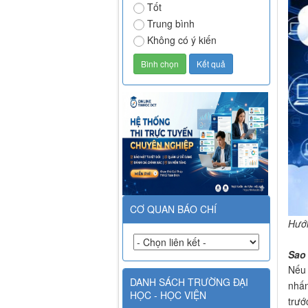
Tốt
Trung bình
Không có ý kiến
CƠ QUAN BÁO CHÍ
Hướn
Sao 
Nếu 
DANH SÁCH TRƯỜNG ĐẠI
nhấn
HỌC - HỌC VIỆN
trướ