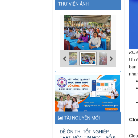
THƯ VIỆN ẢNH
Khái
Ưu đ
bạn 
nhan
TÀI NGUYÊN MỚI
Clo
ĐỀ ÔN THI TỐT NGHIỆP
Clou
THPT MÔN TIN HỌC - SỐ 9