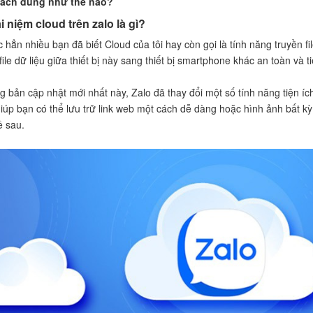
cách dùng như thế nào?
i niệm cloud trên zalo là gì?
 hẳn nhiều bạn đã biết Cloud của tôi hay còn gọi là tính năng truyền 
file dữ liệu giữa thiết bị này sang thiết bị smartphone khác an toàn và 
g bản cập nhật mới nhất này, Zalo đã thay đổi một số tính năng tiện ích
 giúp bạn có thể lưu trữ link web một cách dễ dàng hoặc hình ảnh bất 
ề sau.