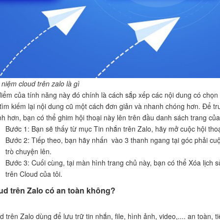
 niệm cloud trên zalo là gì
iểm của tính năng này đó chính là cách sắp xếp các nội dung có chọn l
tìm kiếm lại nội dung cũ một cách đơn giản và nhanh chóng hơn. Để tru
h hơn, bạn có thể ghim hội thoại này lên trên đầu danh sách trang của
Bước 1: Bạn sẽ thấy từ mục Tin nhắn trên Zalo, hãy mở cuộc hội thoại
Bước 2: Tiếp theo, bạn hãy nhấn vào 3 thanh ngang tại góc phải cu
trò chuyện lên.
Bước 3: Cuối cùng, tại màn hình trang chủ này, bạn có thể Xóa lịch 
trên Cloud của tôi.
ud trên Zalo có an toàn không?
d trên Zalo dùng để lưu trữ tin nhắn, file, hình ảnh, video,.... an toàn, t