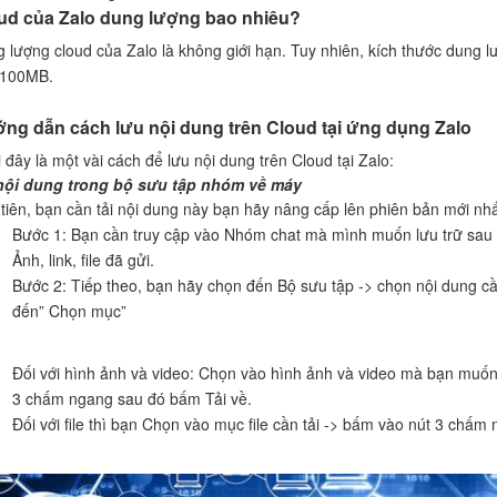
ud của Zalo dung lượng bao nhiêu?
 lượng cloud của Zalo là không giới hạn. Tuy nhiên, kích thước dung lư
 100MB.
ng dẫn cách lưu nội dung trên Cloud tại ứng dụng Zalo
 đây là một vài cách để lưu nội dung trên Cloud tại Zalo:
nội dung trong bộ sưu tập nhóm về máy
tiên, bạn cần tải nội dung này bạn hãy nâng cấp lên phiên bản mới nhấ
Bước 1: Bạn cần truy cập vào Nhóm chat mà mình muốn lưu trữ sau 
Ảnh, link, file đã gửi.
Bước 2: Tiếp theo, bạn hãy chọn đến Bộ sưu tập -> chọn nội dung cầ
đến” Chọn mục”
Đối với hình ảnh và video: Chọn vào hình ảnh và video mà bạn muốn
3 chấm ngang sau đó bấm Tải về.
Đối với file thì bạn Chọn vào mục file cần tải -> bấm vào nút 3 chấm 