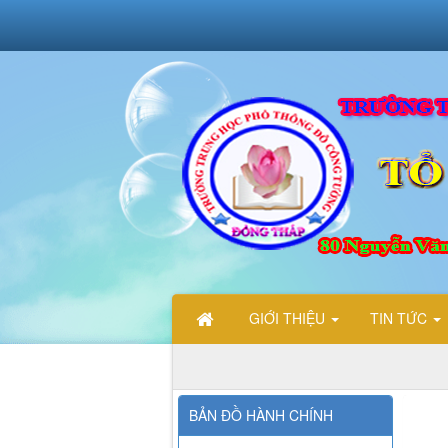
GIỚI THIỆU
TIN TỨC
CHÀO MỪNG CÁC BẠN ĐẾN VỚI TRANG THÔNG T
BẢN ĐỒ HÀNH CHÍNH