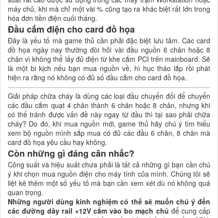
máy chủ, khi mà chỉ một vài % cũng tạo ra khác biệt rất lớn trong
hóa đơn tiền điện cuối tháng.
Đầu cắm điện cho card đồ họa
Đây là yếu tố mà game thủ cần phải đặc biệt lưu tâm. Các card
đồ họa ngày nay thường đòi hỏi vài đầu nguồn 6 chân hoặc 8
chân vì không thể lấy đủ điện từ khe cắm PCI trên mainboard. Sẽ
là một bi kịch nếu bạn mua nguồn về, hì hục tháo lắp rồi phát
hiện ra rằng nó không có đủ số đầu cắm cho card đồ họa.
Giải pháp chữa cháy là dùng các loại đầu chuyển đổi để chuyển
các đầu cắm quạt 4 chân thành 6 chân hoặc 8 chân, nhưng khi
có thể tránh được vấn đề này ngay từ đầu thì tại sao phải chữa
cháy? Do đó, khi mua nguồn mới, game thủ hãy chú ý tìm hiểu
xem bộ nguồn mình sắp mua có đủ các đầu 6 chân, 8 chân mà
card đồ họa yêu cầu hay không.
Còn những gì đáng cân nhắc?
Công suất và hiệu suất chưa phải là tất cả những gì bạn cần chú
ý khi chọn mua nguồn điện cho máy tính của mình. Chúng tôi sẽ
liệt kê thêm một số yếu tố mà bạn cần xem xét dù nó không quá
quan trọng.
Những người dùng kinh nghiệm có thể sẽ muốn chú ý đến
các đường dây rail +12V cắm vào bo mạch chủ
để cung cấp