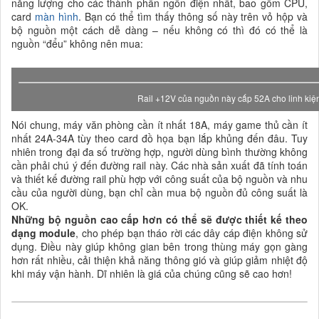
năng lượng cho các thành phần ngốn điện nhất, bao gồm CPU,
card
màn hình
. Bạn có thể tìm thấy thông số này trên vỏ hộp và
bộ nguồn một cách dễ dàng – nếu không có thì đó có thể là
nguồn “đểu” không nên mua:
Rail +12V của nguồn này cấp 52A cho linh kiện
Nói chung, máy văn phòng cần ít nhất 18A, máy game thủ cần ít
nhất 24A-34A tùy theo card đồ họa bạn lắp khủng đến đâu. Tuy
nhiên trong đại đa số trường hợp, người dùng bình thường không
cần phải chú ý đến đường rail này. Các nhà sản xuất đã tính toán
và thiết kế đường rail phù hợp với công suất của bộ nguồn và nhu
cầu của người dùng, bạn chỉ cần mua bộ nguồn đủ công suất là
OK.
Những bộ nguồn cao cấp hơn có thể sẽ được thiết kế theo
dạng module
, cho phép bạn tháo rời các dây cáp điện không sử
dụng. Điều này giúp không gian bên trong thùng máy gọn gàng
hơn rất nhiều, cải thiện khả năng thông gió và giúp giảm nhiệt độ
khi máy vận hành. Dĩ nhiên là giá của chúng cũng sẽ cao hơn!