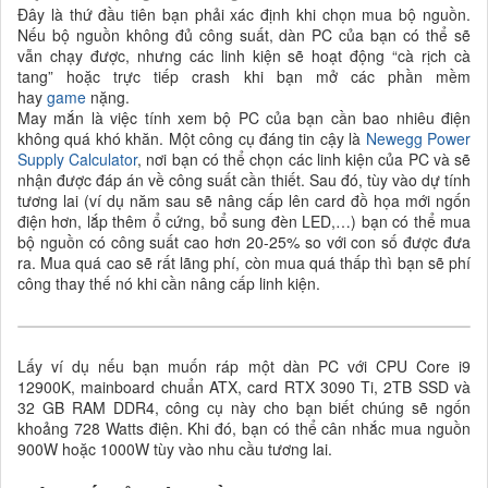
Đây là thứ đầu tiên bạn phải xác định khi chọn mua bộ nguồn.
Nếu bộ nguồn không đủ công suất, dàn PC của bạn có thể sẽ
vẫn chạy được, nhưng các linh kiện sẽ hoạt động “cà rịch cà
tang” hoặc trực tiếp crash khi bạn mở các phần mềm
hay
game
nặng.
May mắn là việc tính xem bộ PC của bạn cần bao nhiêu điện
không quá khó khăn. Một công cụ đáng tin cậy là
Newegg Power
Supply Calculator
, nơi bạn có thể chọn các linh kiện của PC và sẽ
nhận được đáp án về công suất cần thiết. Sau đó, tùy vào dự tính
tương lai (ví dụ năm sau sẽ nâng cấp lên card đồ họa mới ngốn
điện hơn, lắp thêm ổ cứng, bổ sung đèn LED,…) bạn có thể mua
bộ nguồn có công suất cao hơn 20-25% so với con số được đưa
ra. Mua quá cao sẽ rất lãng phí, còn mua quá thấp thì bạn sẽ phí
công thay thế nó khi cần nâng cấp linh kiện.
Lấy ví dụ nếu bạn muốn ráp một dàn PC với CPU Core i9
12900K, mainboard chuẩn ATX, card RTX 3090 Ti, 2TB SSD và
32 GB RAM DDR4, công cụ này cho bạn biết chúng sẽ ngốn
khoảng 728 Watts điện. Khi đó, bạn có thể cân nhắc mua nguồn
900W hoặc 1000W tùy vào nhu cầu tương lai.