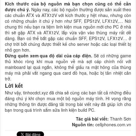
Kích thước của bộ nguồn mà bạn chọn cũng có thể cần
được chú ý.
Ngày nay, các bộ nguồn thường được sản xuất theo
các chuẩn ATX và ATX12V với kích thước y hệt nhau, nhưng còn
có những chuẩn ít chú ý hơn như SFF, EPS12V, LFX12V,… Nói
chung thì nếu bạn ra tiệm linh kiện mua nguồn mới cho PC ở nhà
thì sẽ gặp ATX và ATX12V, lắp vừa vặn vào thùng máy rất dễ
dàng. Bạn có thể bắt gặp các chuẩn SFF, EPS12V, LFX12V… ở
chợ trời bởi chúng được thiết kế cho server hoặc các loại thiết bị
nhỏ gọn hơn.
Đừng quên xem qua độ dài của cáp điện.
Sẽ có những game
thủ khóc ròng khi mua nguồn về mà sợi cáp chính nối với
mainboard lại quá ngắn, không thể giấu ra mặt hông của thùng
máy mà phải vắt ngang qua card đồ họa, hoặc bị tản nhiệt cản
trở.
Lời kết
Như vậy, tinhocdct.xyz đã chia sẻ cùng các bạn tất cả những điều
đáng chú ý khi chọn mua một bộ nguồn máy tính. Hi vọng rằng
những thông tin được đăng tải trong bài viết này đã giúp ích cho
bạn trong quá trình sắm sửa linh kiện build PC.
Tác giả bài viết:
Thanh Sơn
Nguồn tin:
cellphones.com.vn