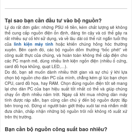
Tại sao bạn cần đầu tư vào bộ nguồn?
Lý do rất đơn giản: những PSU rẻ tiền, kém chất lượng sẽ không
thể cung cấp nguồn điện ổn định, đáng tin cậy và có thể gây ra
rất nhiều sự cố khi sử dụng, và về lâu dài có thể rút ngắn tuổi thọ
của
linh kiện máy tính
hoặc khiến chúng hỏng hóc thường
xuyên. Bên cạnh đó, các bộ nguồn dỏm thường “bốc phét” về
công suất thực của chúng, và hoàn toàn không thể cấp điện cho
các PC mạnh mẽ, dùng nhiều linh kiện ngốn điện (nhiều ổ cứng,
card đồ họa khủng, quạt LED,…).
Do đó, bạn sẽ muốn dành nhiều thời gian và sự chú ý khi lựa
chọn bộ nguồn cho dàn PC của mình, chẳng kém gì lúc bạn chọn
CPU, card đồ họa, hay RAM. Chọn đúng nguồn điện tốt sẽ mang
lại cho dàn PC của bạn hiệu suất tốt nhất có thể và giúp chúng
chạy ổn định nhiều năm trời. Ngay cả khi mua những dàn máy
tính được ráp sẵn, bạn cũng cần chú ý đến bộ nguồn được lắp
bên trong nó. Đừng vì người bán giới thiệu xuôi tai mà nhắm mắt
đưa chân, chấp nhận những bộ nguồn trôi nổi không rõ xuất xứ
trên thị trường.
Bạn cần bộ nguồn công suất bao nhiêu?