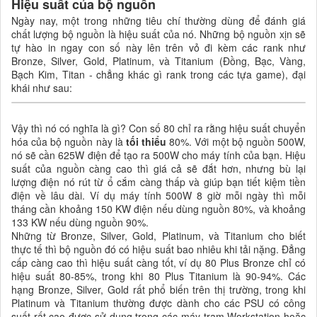
Hiệu suất của bộ nguồn
Ngày nay, một trong những tiêu chí thường dùng để đánh giá
chất lượng bộ nguồn là hiệu suất của nó. Những bộ nguồn xịn sẽ
tự hào in ngay con số này lên trên vỏ đi kèm các rank như
Bronze, Silver, Gold, Platinum, và Titanium (Đồng, Bạc, Vàng,
Bạch Kim, Titan - chẳng khác gì rank trong các tựa game), đại
khái như sau:
Vậy thì nó có nghĩa là gì? Con số 80 chỉ ra rằng hiệu suất chuyển
hóa của bộ nguồn này là
tối thiểu
80%. Với một bộ nguồn 500W,
nó sẽ cần 625W điện để tạo ra 500W cho máy tính của bạn. Hiệu
suất của nguồn càng cao thì giá cả sẽ đắt hơn, nhưng bù lại
lượng điện nó rút từ ổ cắm càng thấp và giúp bạn tiết kiệm tiền
điện về lâu dài. Ví dụ máy tính 500W 8 giờ mỗi ngày thì mỗi
tháng cần khoảng 150 KW điện nếu dùng nguồn 80%, và khoảng
133 KW nếu dùng nguồn 90%.
Những từ Bronze, Silver, Gold, Platinum, và Titanium cho biết
thực tế thì bộ nguồn đó có hiệu suất bao nhiêu khi tải nặng. Đẳng
cấp càng cao thì hiệu suất càng tốt, ví dụ 80 Plus Bronze chỉ có
hiệu suất 80-85%, trong khi 80 Plus Titanium là 90-94%. Các
hạng Bronze, Silver, Gold rất phổ biến trên thị trường, trong khi
Platinum và Titanium thường được dành cho các PSU có công
suất rất cao được sử dụng trong các máy trạm Workstation hoặc