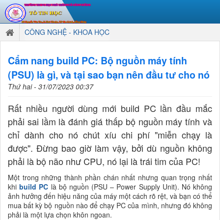
CÔNG NGHỆ - KHOA HỌC
Cẩm nang build PC: Bộ nguồn máy tính
(PSU) là gì, và tại sao bạn nên đầu tư cho nó
Thứ hai - 31/07/2023 00:37
Rất nhiều người dùng mới build PC lần đầu mắc
phải sai lầm là đánh giá thấp bộ nguồn máy tính và
chỉ dành cho nó chút xíu chi phí "miễn chạy là
được". Đừng bao giờ làm vậy, bởi dù nguồn không
phải là bộ não như CPU, nó lại là trái tim của PC!
Một trong những thành phần chán nhất nhưng quan trọng nhất
khi
build PC
là bộ nguồn (PSU – Power Supply Unit). Nó không
ảnh hưởng đến hiệu năng của máy một cách rõ rệt, và bạn có thể
mua bất kỳ bộ nguồn nào để chạy PC của mình, nhưng đó không
phải là một lựa chọn khôn ngoan.