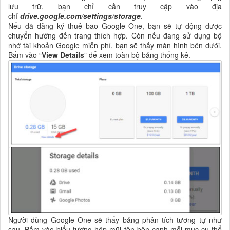
lưu trữ, bạn chỉ cần truy cập vào địa
chỉ
drive.google.com/settings/storage
.
Nếu đã đăng ký thuê bao Google One, bạn sẽ tự động được
chuyển hướng đến trang thích hợp. Còn nếu đang sử dụng bộ
nhớ tài khoản Google miễn phí, bạn sẽ thấy màn hình bên dưới.
Bấm vào “
View Details
” để xem toàn bộ bảng thống kê.
Người dùng Google One sẽ thấy bảng phân tích tương tự như
sau. Bấm vào biểu tượng hộp mũi tên bên cạnh mỗi mục cụ thể