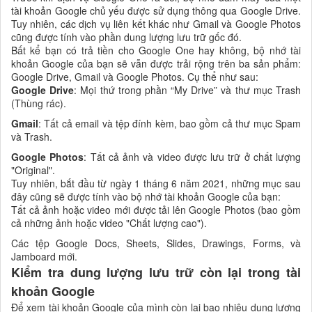
tài khoản Google chủ yếu được sử dụng thông qua Google Drive.
Tuy nhiên, các dịch vụ liên kết khác như Gmail và Google Photos
cũng được tính vào phần dung lượng lưu trữ gốc đó.
Bất kể bạn có trả tiền cho Google One hay không, bộ nhớ tài
khoản Google của bạn sẽ vẫn được trải rộng trên ba sản phẩm:
Google Drive, Gmail và Google Photos. Cụ thể như sau:
Google Drive
: Mọi thứ trong phần “My Drive” và thư mục Trash
(Thùng rác).
Gmail
: Tất cả email và tệp đính kèm, bao gồm cả thư mục Spam
và Trash.
Google Photos
: Tất cả ảnh và video được lưu trữ ở chất lượng
"Original".
Tuy nhiên, bắt đầu từ ngày 1 tháng 6 năm 2021, những mục sau
đây cũng sẽ được tính vào bộ nhớ tài khoản Google của bạn:
Tất cả ảnh hoặc video mới được tải lên Google Photos (bao gồm
cả những ảnh hoặc video "Chất lượng cao").
Các tệp Google Docs, Sheets, Slides, Drawings, Forms, và
Jamboard mới.
Kiểm tra dung lượng lưu trữ còn lại trong tài
khoản Google
Để xem tài khoản Google của mình còn lại bao nhiêu dung lượng