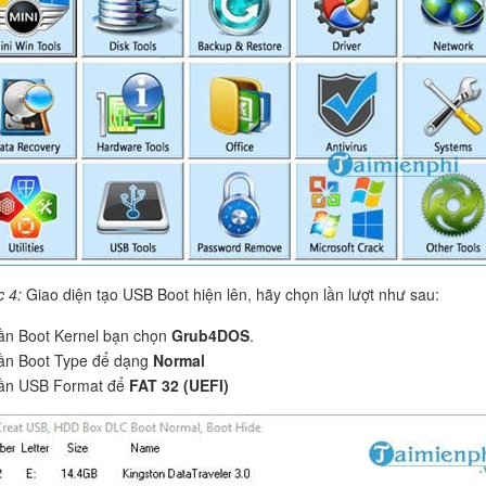
c 4:
Giao diện tạo USB Boot hiện lên, hãy chọn lần lượt như sau:
ần Boot Kernel bạn chọn
Grub4DOS
.
ần Boot Type để dạng
Normal
hần USB Format để
FAT 32 (UEFI)