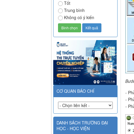
Tốt
Trung bình
Không có ý kiến
Bướ
CƠ QUAN BÁO CHÍ
- Ph
- Ph
- P
DANH SÁCH TRƯỜNG ĐẠI
HỌC - HỌC VIỆN