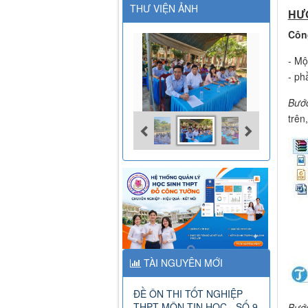
THƯ VIỆN ẢNH
HƯ
Côn
- Mộ
- p
Bướ
trên
TÀI NGUYÊN MỚI
ĐỀ ÔN THI TỐT NGHIỆP
THPT MÔN TIN HỌC - SỐ 9
Bướ