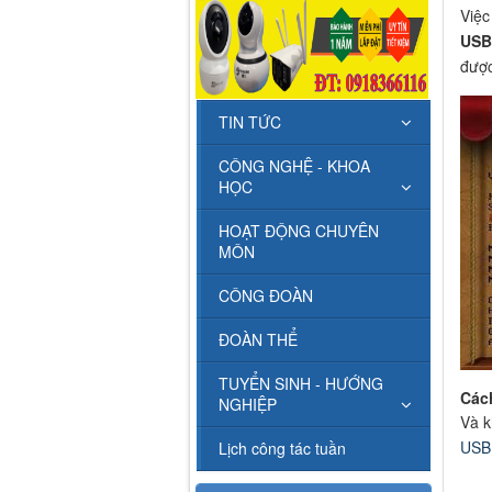
Việc
USB
được
TIN TỨC
CÔNG NGHỆ - KHOA
HỌC
HOẠT ĐỘNG CHUYÊN
MÔN
CÔNG ĐOÀN
ĐOÀN THỂ
TUYỂN SINH - HƯỚNG
Các
NGHIỆP
Và k
USB
Lịch công tác tuần