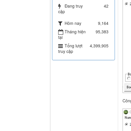
Đang truy
42
cập
Hôm nay
9,164
Tháng hiện
95,383
tại
Tổng lượt
4,399,905
truy cập
Công