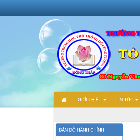
GIỚI THIỆU
TIN TỨC
CHÀO MỪN
BẢN ĐỒ HÀNH CHÍNH