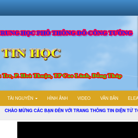
TÀI NGUYÊN
HÌNH ẢNH
VIDEO
VĂN BẢN
ELE
G CÁC BẠN ĐẾN VỚI TRANG THÔNG TIN ĐIỆN TỬ TỔ TIN HỌC