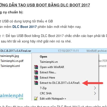
ỚNG DẪN TẠO USB BOOT BẰNG DLC BOOT 2017
g cụ chuẩn bị:
t USB có dung lượng tối thiểu 4 GB
hần mềm
DLC Boot 2017
phiên bản mới nhất hiện nay.
c 1:
Để tạo USB Boot bằng DLC Boot 2017 chắc chắn các bạn phải tải 
, sau khi tải về xong hãy nhớ giải nén nó ra nhé.
c 2:
Sau đó truy cập vào thư mục của DLC Boot 2017 và chạy phần m