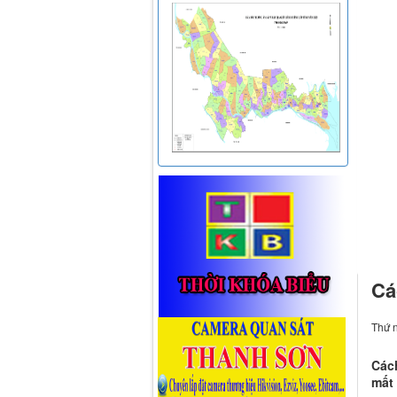
Cá
Thứ 
Các
mất 