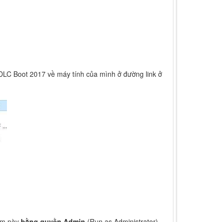
DLC Boot 2017 về máy tính của mình ở đường link ở
ềm này
bằng quyền Admin
(Run as Administrator)