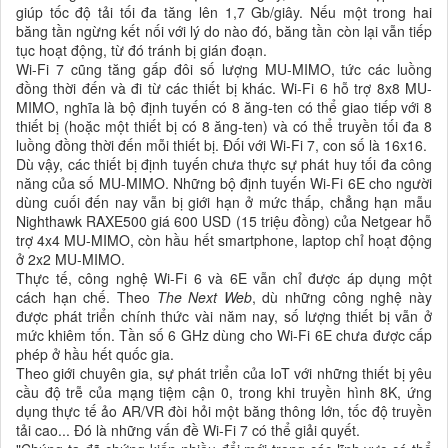
giúp tốc độ tải tối đa tăng lên 1,7 Gb/giây. Nếu một trong hai
băng tần ngừng kết nối với lý do nào đó, băng tần còn lại vẫn tiếp
tục hoạt động, từ đó tránh bị gián đoạn.
Wi-Fi 7 cũng tăng gấp đôi số lượng MU-MIMO, tức các luồng
đồng thời đến và đi từ các thiết bị khác. Wi-Fi 6 hỗ trợ 8x8 MU-
MIMO, nghĩa là bộ định tuyến có 8 ăng-ten có thể giao tiếp với 8
thiết bị (hoặc một thiết bị có 8 ăng-ten) và có thể truyền tối đa 8
luồng đồng thời đến mỗi thiết bị. Đối với Wi-Fi 7, con số là 16x16.
Dù vậy, các thiết bị định tuyến chưa thực sự phát huy tối đa công
năng của số MU-MIMO. Những bộ định tuyến Wi-Fi 6E cho người
dùng cuối đến nay vẫn bị giới hạn ở mức thấp, chẳng hạn mẫu
Nighthawk RAXE500 giá 600 USD (15 triệu đồng) của Netgear hỗ
trợ 4x4 MU-MIMO, còn hầu hết smartphone, laptop chỉ hoạt động
ở 2x2 MU-MIMO.
Thực tế, công nghệ Wi-Fi 6 và 6E vẫn chỉ được áp dụng một
cách hạn chế. Theo
The Next Web
, dù những công nghệ này
được phát triển chính thức vài năm nay, số lượng thiết bị vẫn ở
mức khiêm tốn. Tần số 6 GHz dùng cho Wi-Fi 6E chưa được cấp
phép ở hầu hết quốc gia.
Theo giới chuyên gia, sự phát triển của IoT với những thiết bị yêu
cầu độ trễ của mạng tiệm cận 0, trong khi truyền hình 8K, ứng
dụng thực tế ảo AR/VR đòi hỏi một băng thông lớn, tốc độ truyền
tải cao... Đó là những vấn đề Wi-Fi 7 có thể giải quyết.