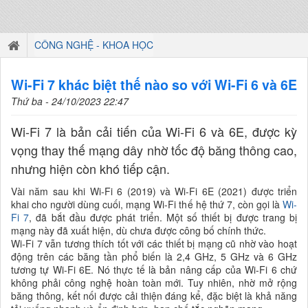
CÔNG NGHỆ - KHOA HỌC
Wi-Fi 7 khác biệt thế nào so với Wi-Fi 6 và 6E
Thứ ba - 24/10/2023 22:47
Wi-Fi 7 là bản cải tiến của Wi-Fi 6 và 6E, được kỳ
vọng thay thế mạng dây nhờ tốc độ băng thông cao,
nhưng hiện còn khó tiếp cận.
Vài năm sau khi Wi-Fi 6 (2019) và Wi-Fi 6E (2021) được triển
khai cho người dùng cuối, mạng Wi-Fi thế hệ thứ 7, còn gọi là
Wi-
Fi 7
, đã bắt đầu được phát triển. Một số thiết bị được trang bị
mạng này đã xuất hiện, dù chưa được công bố chính thức.
Wi-Fi 7 vẫn tương thích tốt với các thiết bị mạng cũ nhờ vào hoạt
động trên các băng tần phổ biến là 2,4 GHz, 5 GHz và 6 GHz
tương tự Wi-Fi 6E. Nó thực tế là bản nâng cấp của Wi-Fi 6 chứ
không phải công nghệ hoàn toàn mới. Tuy nhiên, nhờ mở rộng
băng thông, kết nối được cải thiện đáng kể, đặc biệt là khả năng