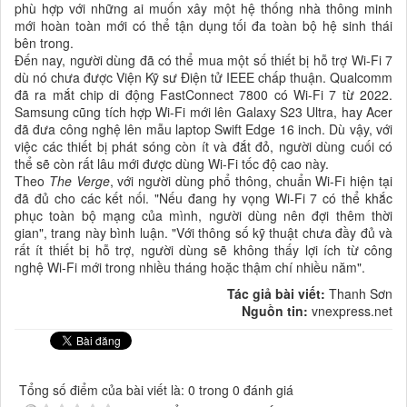
phù hợp với những ai muốn xây một hệ thống nhà thông minh
mới hoàn toàn mới có thể tận dụng tối đa toàn bộ hệ sinh thái
bên trong.
Đến nay, người dùng đã có thể mua một số thiết bị hỗ trợ Wi-Fi 7
dù nó chưa được Viện Kỹ sư Điện tử IEEE chấp thuận. Qualcomm
đã ra mắt chip di động FastConnect 7800 có Wi-Fi 7 từ 2022.
Samsung cũng tích hợp Wi-Fi mới lên Galaxy S23 Ultra, hay Acer
đã đưa công nghệ lên mẫu laptop Swift Edge 16 inch. Dù vậy, với
việc các thiết bị phát sóng còn ít và đắt đỏ, người dùng cuối có
thể sẽ còn rất lâu mới được dùng Wi-Fi tốc độ cao này.
Theo
The Verge
, với người dùng phổ thông, chuẩn Wi-Fi hiện tại
đã đủ cho các kết nối. "Nếu đang hy vọng Wi-Fi 7 có thể khắc
phục toàn bộ mạng của mình, người dùng nên đợi thêm thời
gian", trang này bình luận. "Với thông số kỹ thuật chưa đầy đủ và
rất ít thiết bị hỗ trợ, người dùng sẽ không thấy lợi ích từ công
nghệ Wi-Fi mới trong nhiều tháng hoặc thậm chí nhiều năm".
Tác giả bài viết:
Thanh Sơn
Nguồn tin:
vnexpress.net
Tổng số điểm của bài viết là: 0 trong 0 đánh giá