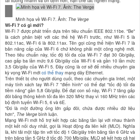
tải xuống nhanh và ổn định hơn, hạn chế tắc nghẽn mạng.
Minh họa về Wi-Fi 7. Ảnh:
The Verge
Wi-Fi 7 có gì mới?
Wi-Fi 7 được phát triển dựa trên tiêu chuẩn IEEE 802.11be. "Be"
là cách phân biệt với các thế hệ Wi-Fi trước, như Wi-Fi 5 là
802.11ac, Wi-Fi 6 là 802.11ax. Tên gọi cũng thể hiện Wi-Fi 7 là
bản nâng cấp của Wi-Fi 6 chứ không phải một công nghệ mới.
Theo tiêu chuẩn này, tốc độ tối đa của Wi-Fi 7 đạt 30 Gb/giây,
cao gấp ba lần mức 9,6 Gb/giây của Wi-Fi 6 và gần 10 lần mức
3,5 Gb/giây của Wi-Fi 5. Đây cũng là cơ sở để nhiều chuyên gia
kỳ vọng Wi-Fi mới
có thể thay
mạng dây Ethernet.
Trên thiết bị cho người dùng cuối, theo các chuyên gia Intel, một
máy tính xách tay Wi-Fi 7 "điển hình" có thể đạt "tốc độ tối đa
tiềm năng" gần 5,8 Gb/giây. Để đạt con số này, Wi-Fi 7 tăng gấp
đôi băng thông kênh tối đa lên 320 MHz thay vì 160 MHz trên các
bộ định tuyến Wi-Fi 5, 6 và 6E.
"Đó là một đường ống lớn gấp đôi, chứa được nhiều dữ liệu
hơn",
The Verge
bình luận.
Mạng Wi-Fi mới hỗ trợ kết hợp các băng tần lại với nhau thành
một kết nối duy nhất, gọi là Hoạt động đa liên kết (MLO). Nghĩa
là, khi tải một tập tin với tốc độ 1 Gb/giây trên băng tần 6 GHz và
trên băng tần 5 GHz ở tốc độ 700 Mb/giây, MLO sẽ kết hợp cả hai