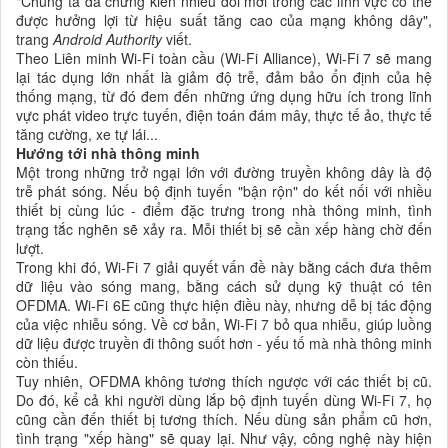
"Chúng ta đã chứng kiến nhiều đổi mới trong các lĩnh vực có thể
được hưởng lợi từ hiệu suất tăng cao của mạng không dây",
trang
Android Authority
viết.
Theo Liên minh Wi-Fi toàn cầu (Wi-Fi Alliance), Wi-Fi 7 sẽ mang
lại tác dụng lớn nhất là giảm độ trễ, đảm bảo ổn định của hệ
thống mạng, từ đó đem đến những ứng dụng hữu ích trong lĩnh
vực phát video trực tuyến, điện toán đám mây, thực tế ảo, thực tế
tăng cường, xe tự lái...
Hướng tới nhà thông minh
Một trong những trở ngại lớn với đường truyền không dây là độ
trễ phát sóng. Nếu bộ định tuyến "bận rộn" do kết nối với nhiều
thiết bị cùng lúc - điểm đặc trưng trong nhà thông minh, tình
trạng tắc nghẽn sẽ xảy ra. Mỗi thiết bị sẽ cần xếp hàng chờ đến
lượt.
Trong khi đó, Wi-Fi 7 giải quyết vấn đề này bằng cách đưa thêm
dữ liệu vào sóng mang, bằng cách sử dụng kỹ thuật có tên
OFDMA. Wi-Fi 6E cũng thực hiện điều này, nhưng dễ bị tác động
của việc nhiễu sóng. Về cơ bản, Wi-Fi 7 bỏ qua nhiễu, giúp luồng
dữ liệu được truyền đi thông suốt hơn - yếu tố mà nhà thông minh
còn thiếu.
Tuy nhiên, OFDMA không tương thích ngược với các thiết bị cũ.
Do đó, kể cả khi người dùng lắp bộ định tuyến dùng Wi-Fi 7, họ
cũng cần đến thiết bị tương thích. Nếu dùng sản phẩm cũ hơn,
tình trạng "xếp hàng" sẽ quay lại. Như vậy, công nghệ này hiện