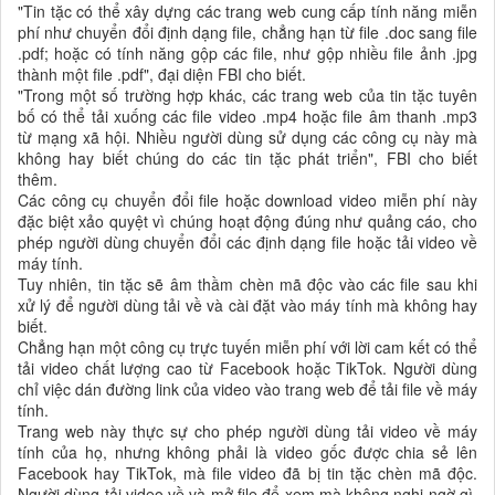
"Tin tặc có thể xây dựng các trang web cung cấp tính năng miễn
phí như chuyển đổi định dạng file, chẳng hạn từ file .doc sang file
.pdf; hoặc có tính năng gộp các file, như gộp nhiều file ảnh .jpg
thành một file .pdf", đại diện FBI cho biết.
"Trong một số trường hợp khác, các trang web của tin tặc tuyên
bố có thể tải xuống các file video .mp4 hoặc file âm thanh .mp3
từ mạng xã hội. Nhiều người dùng sử dụng các công cụ này mà
không hay biết chúng do các tin tặc phát triển", FBI cho biết
thêm.
Các công cụ chuyển đổi file hoặc download video miễn phí này
đặc biệt xảo quyệt vì chúng hoạt động đúng như quảng cáo, cho
phép người dùng chuyển đổi các định dạng file hoặc tải video về
máy tính.
Tuy nhiên, tin tặc sẽ âm thầm chèn mã độc vào các file sau khi
xử lý để người dùng tải về và cài đặt vào máy tính mà không hay
biết.
Chẳng hạn một công cụ trực tuyến miễn phí với lời cam kết có thể
tải video chất lượng cao từ Facebook hoặc TikTok. Người dùng
chỉ việc dán đường link của video vào trang web để tải file về máy
tính.
Trang web này thực sự cho phép người dùng tải video về máy
tính của họ, nhưng không phải là video gốc được chia sẻ lên
Facebook hay TikTok, mà file video đã bị tin tặc chèn mã độc.
Người dùng tải video về và mở file để xem mà không nghi ngờ gì,