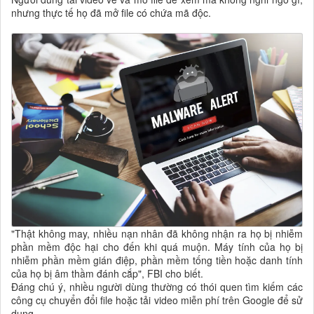
nhưng thực tế họ đã mở file có chứa mã độc.
"Thật không may, nhiều nạn nhân đã không nhận ra họ bị nhiễm
phần mềm độc hại cho đến khi quá muộn. Máy tính của họ bị
nhiễm phần mềm gián điệp, phần mềm tống tiền hoặc danh tính
của họ bị âm thầm đánh cắp", FBI cho biết.
Đáng chú ý, nhiều người dùng thường có thói quen tìm kiếm các
công cụ chuyển đổi file hoặc tải video miễn phí trên Google để sử
dụng.