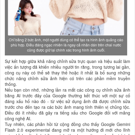
Chỉ bằng 2 bức ảnh, một người dùng có thể tạo ra hình ảnh quảng cáo
phù hợp. Điều đáng ngạc nhiên là ngay cả nhãn dán trên chai nước
cũng được giữ lại chính xác trong hình ảnh cuối.
Sự kết hợp giữa khả năng chỉnh sửa trực quan và hiệu suất làm
việc ấn tượng đã khiến nhiều người tin rằng, trong tương lai gần,
công cụ này có thể sẽ thay thế hoặc ít nhất là bổ sung những
chức năng chỉnh sửa ảnh hiện có trên các phần mềm truyền
thống.
Nếu bạn còn nhớ, những lần ra mắt các công cụ chỉnh sửa ảnh
bằng AI trước đây của Google thường kết thúc với một sự cố
đáng xấu hổ nào đó - từ việc sử dụng ảnh đã được chỉnh sửa
trước cho đến tạo ra các bức ảnh mang tính thiên vị chủng tộc.
Điều đó ít nhiều đã gây ra tiếng xấu cho Google đối với mảng
công nghệ AI.
Tuy nhiên, các phản hồi từ cộng đồng cho thấy Google Gemini
Flash 2.0 experimental đang mở ra một hướng đi mới cho lĩnh