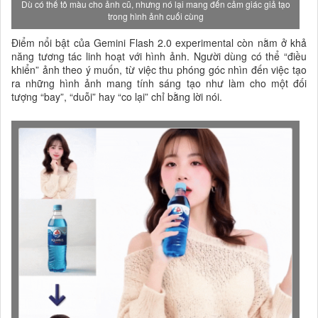
Dù có thể tô màu cho ảnh cũ, nhưng nó lại mang đến cảm giác giả tạo
trong hình ảnh cuối cùng
Điểm nổi bật của Gemini Flash 2.0 experimental còn nằm ở khả
năng tương tác linh hoạt với hình ảnh. Người dùng có thể “điều
khiển” ảnh theo ý muốn, từ việc thu phóng góc nhìn đến việc tạo
ra những hình ảnh mang tính sáng tạo như làm cho một đối
tượng “bay”, “duỗi” hay “co lại” chỉ bằng lời nói.