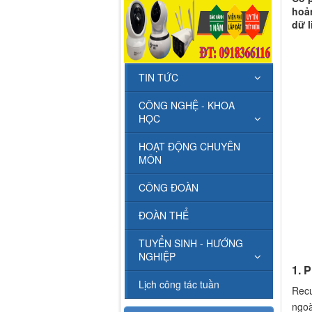
hoản
dữ l
TIN TỨC
CÔNG NGHỆ - KHOA
HỌC
HOẠT ĐỘNG CHUYÊN
MÔN
CÔNG ĐOÀN
ĐOÀN THỂ
TUYỂN SINH - HƯỚNG
NGHIỆP
1. 
Lịch công tác tuần
Recu
ngoà