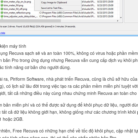
kiện máy tính
ụng Recuva sạch sẽ và an toàn 100%, không có virus hoặc phần mềm 
n bản Pro trong ứng dụng nhưng Recuva vẫn cung cấp dịch vụ khôi phục
ác tính năng cơ bản cho người dùng.
i ra, Piriform Software, nhà phát triển Recuva, cũng là chủ sở hữu c
g), có lịch sử lâu đời trong việc tạo ra các phần mềm miễn phí tuyệt vờ
giới, tất cả những điều này cùng nhau chứng minh Recuva an toàn ch
n bản miễn phí và có thể được sử dụng để khôi phục dữ liệu, người dùn
 tất cả dữ liệu không giới hạn, không giống như các chương trình khôi
 1 hoặc 2GB.
nhiên, Free Recuva có những hạn chế về tốc độ khôi phục, cập nhật tự
 các tính năng nâng cao, thì có thể cân nhắc phiên bản Pro.