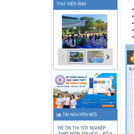
THƯ VIỆN ẢNH
TÀI NGUYÊN MỚI
ĐỀ ÔN THI TỐT NGHIỆP
THPT MÔN TIN HỌC - SỐ 9