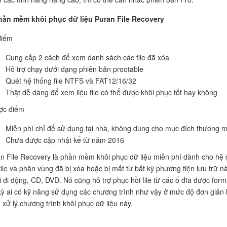
Phần mềm khôi phục dữ liệu
Puran File Recovery
điểm
Cung cấp 2 cách để xem danh sách các file đã xóa
Hỗ trợ chạy dưới dạng phiên bản prootable
Quét hệ thống file NTFS và FAT12/16/32
Thật dễ dàng để xem liệu file có thể được khôi phục tốt hay không
ợc điểm
Miễn phí chỉ để sử dụng tại nhà, không dùng cho mục đích thương m
Chưa được cập nhật kể từ năm 2016
n File Recovery là phần mềm khôi phục dữ liệu miễn phí dành cho hệ
file và phân vùng đã bị xóa hoặc bị mất từ bất kỳ phương tiện lưu trữ 
i di động, CD, DVD. Nó cũng hỗ trợ phục hồi file từ các ổ đĩa được for
kỳ ai có kỹ năng sử dụng các chương trình như vậy ở mức độ đơn giản
 xử lý chương trình khôi phục dữ liệu này.