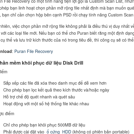
n File Recovery có một tính năng tiện lợi gọi là Custom Scan List, nh
phép bạn linh hoạt chọn phần mở rộng file nhất định mà bạn muốn quét. 
 bạn chỉ cần chọn hộp bên cạnh PSD rồi chạy tính năng Custom Scan Li
nhiên, việc chọn phần mở rộng file không phải là điều thú vị duy nhất 
 với các loại file mới. Nếu bạn có thể cho Puran biết rằng một định dạn
 cụ thể và lưu trữ kích thước của nó trong tiêu đề, thì công cụ sẽ có th
nload
:
Puran File Recovery
Phần mềm khôi phục dữ liệu Disk Drill
điểm
Sắp xếp các file đã xóa theo danh mục để dễ xem hơn
Cho phép bạn lọc kết quả theo kích thước và/hoặc ngày
Hỗ trợ chế độ quét nhanh và quét sâu
Hoạt động với một số hệ thống file khác nhau
ợc điểm
Chỉ cho phép bạn khôi phục 500MB dữ liệu
Phải được cài đặt vào
ổ cứng
HDD
(không có phiên bản portable)