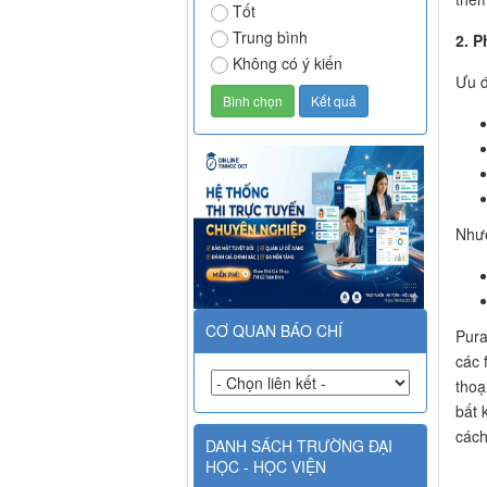
Tốt
Trung bình
2. 
Không có ý kiến
Ưu 
Như
CƠ QUAN BÁO CHÍ
Pura
các 
thoạ
bất 
cách
DANH SÁCH TRƯỜNG ĐẠI
HỌC - HỌC VIỆN