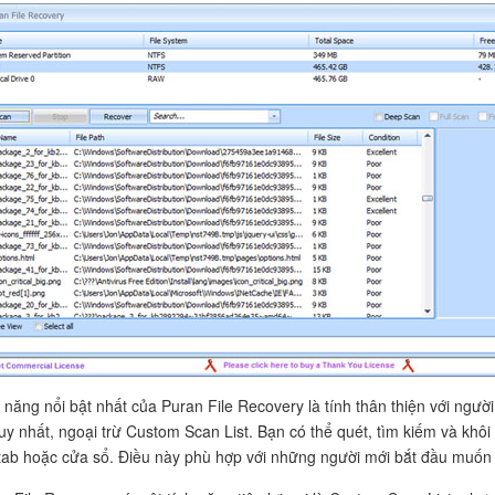
 năng nổi bật nhất của Puran File Recovery là tính thân thiện với ngườ
uy nhất, ngoại trừ Custom Scan List. Bạn có thể quét, tìm kiếm và khô
tab hoặc cửa sổ. Điều này phù hợp với những người mới bắt đầu muốn c