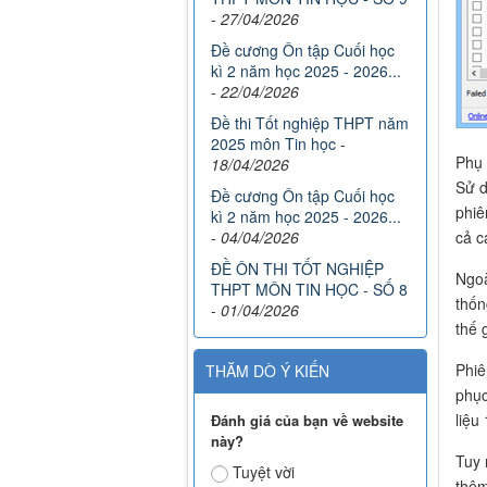
-
27/04/2026
Đề cương Ôn tập Cuối học
kì 2 năm học 2025 - 2026...
-
22/04/2026
Đề thi Tốt nghiệp THPT năm
2025 môn Tin học
-
Phụ 
18/04/2026
Sử d
Đề cương Ôn tập Cuối học
phiê
kì 2 năm học 2025 - 2026...
cả c
-
04/04/2026
ĐỀ ÔN THI TỐT NGHIỆP
Ngoà
THPT MÔN TIN HỌC - SỐ 8
thốn
-
01/04/2026
thế 
Phiê
THĂM DÒ Ý KIẾN
phục
liệu
Đánh giá của bạn về website
này?
Tuy 
Tuyệt vời
thêm