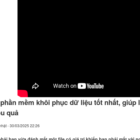
 phần mềm khôi phục dữ liệu tốt nhất, giúp lấ
ệu quả
hật - 30/03/2025 22:26
hải bạn vừa đánh mất một file có giá trị khiến bạn phải mất vài 