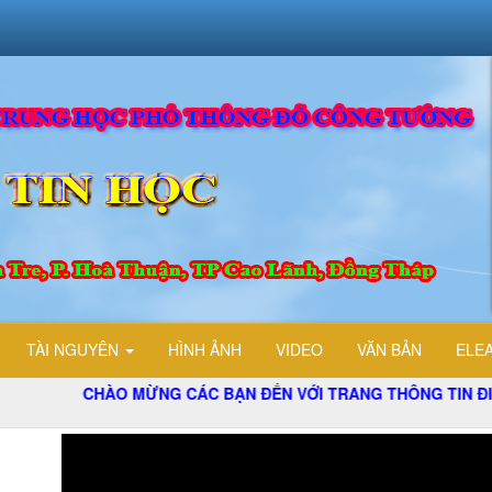
TÀI NGUYÊN
HÌNH ẢNH
VIDEO
VĂN BẢN
ELE
CHÀO MỪNG CÁC BẠN ĐẾN VỚI TRANG THÔNG TIN ĐIỆN TỬ TỔ