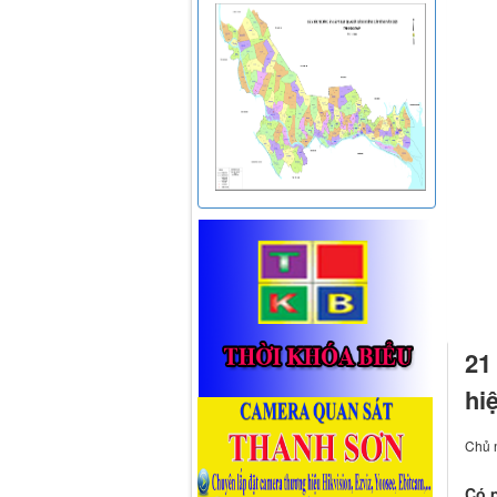
21
hi
Chủ n
Có p