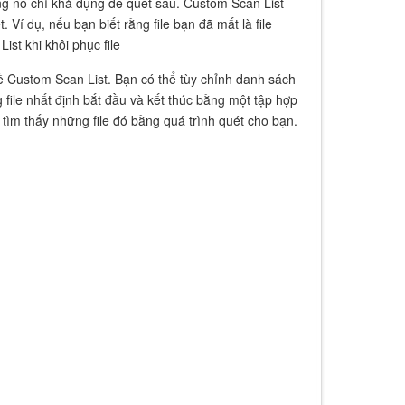
ưng nó chỉ khả dụng để quét sâu. Custom Scan List
Ví dụ, nếu bạn biết rằng file bạn đã mất là file
st khi khôi phục file
về Custom Scan List. Bạn có thể tùy chỉnh danh sách
g file nhất định bắt đầu và kết thúc bằng một tập hợp
ể tìm thấy những file đó bằng quá trình quét cho bạn.