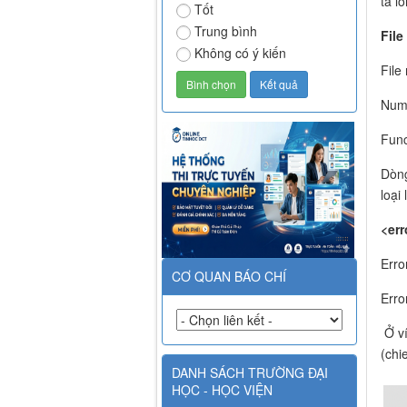
tả l
Tốt
Trung bình
File
Không có ý kiến
File
Numb
Func
Dòng
loại 
<err
Erro
CƠ QUAN BÁO CHÍ
Erro
Ở ví
(chi
DANH SÁCH TRƯỜNG ĐẠI
HỌC - HỌC VIỆN