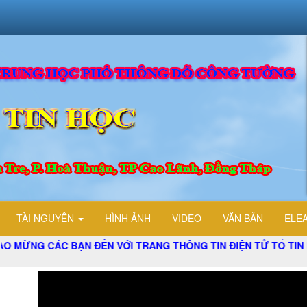
TÀI NGUYÊN
HÌNH ẢNH
VIDEO
VĂN BẢN
ELE
BẠN ĐẾN VỚI TRANG THÔNG TIN ĐIỆN TỬ TỔ TIN HỌC TRƯỜN