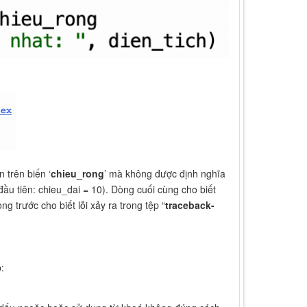
 trên biến ‘
chieu_rong
’ mà không được định nghĩa
ầu tiên: chieu_dai = 10). Dòng cuối cùng cho biết
g trước cho biết lỗi xảy ra trong tệp “
traceback-
: