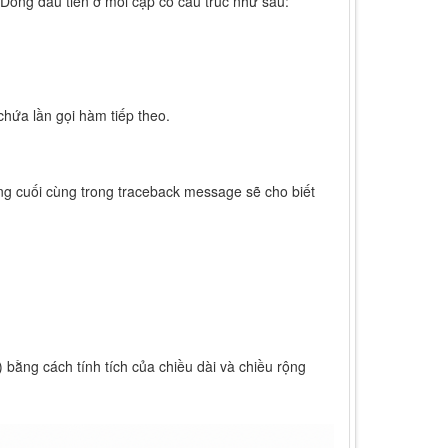
 Dòng đầu tiên ở mỗi cặp có cấu trúc như sau:
 chứa lần gọi hàm tiếp theo.
ng cuối cùng trong traceback message sẽ cho biết
) bằng cách tính tích của chiều dài và chiều rộng