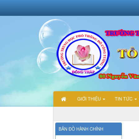
GIỚI THIỆU
TIN TỨC
CHÀO MỪNG CÁC 
BẢN ĐỒ HÀNH CHÍNH