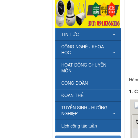
TIN TỨC
CÔNG NGHỆ - KHOA
HỌC
HOẠT ĐỘNG CHUYÊN
MÔN
Hôm 
CÔNG ĐOÀN
1. 
ĐOÀN THỂ
TUYỂN SINH - HƯỚNG
NGHIỆP
Lịch công tác tuần