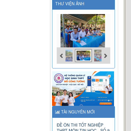
THƯ VIỆN ẢNH
TÀI NGUYÊN MỚI
ĐỀ ÔN THI TỐT NGHIỆP
THPT MÔN TIN HỌC - SỐ 9