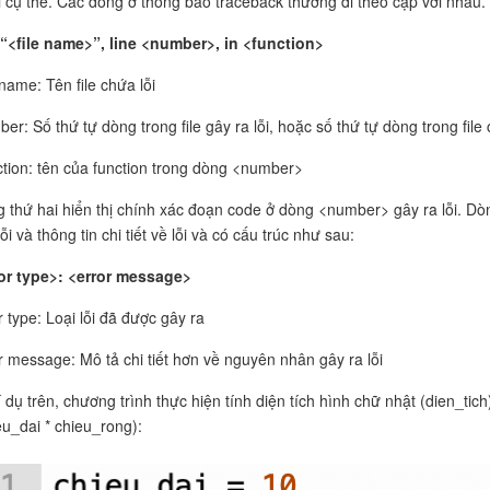
ỗi cụ thể. Các dòng ở thông báo traceback thường đi theo cặp với nhau.
“<file name>”
, line <number>, in <function>
 name: Tên file chứa lỗi
er: Số thứ tự dòng trong file gây ra lỗi, hoặc số thứ tự dòng trong file
tion: tên của function trong dòng <number>
 thứ hai hiển thị chính xác đoạn code ở dòng <number> gây ra lỗi. Dò
lỗi và thông tin chi tiết về lỗi và có cấu trúc như sau:
or type>: <error message>
r type: Loại lỗi đã được gây ra
r message: Mô tả chi tiết hơn về nguyên nhân gây ra lỗi
 dụ trên, chương trình thực hiện tính diện tích hình chữ nhật (dien_tich
eu_dai * chieu_rong):