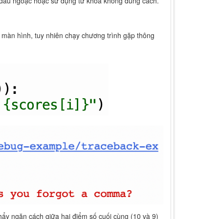
g dấu ngoặc hoặc sử dụng từ khoá không đúng cách.
 màn hình, tuy nhiên chạy chương trình gặp thông
phẩy ngăn cách giữa hai điểm số cuối cùng (10 và 9)