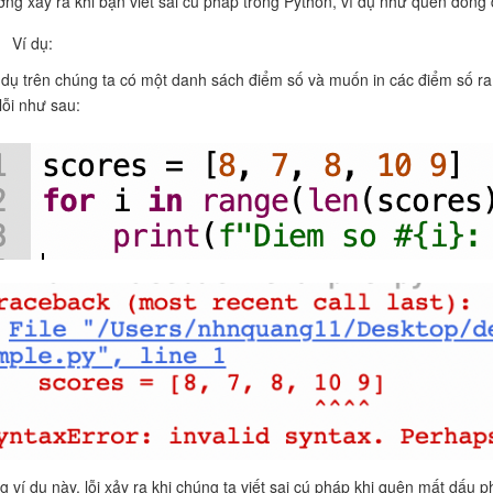
ng xảy ra khi bạn viết sai cú pháp trong Python, ví dụ như quên đón
Ví dụ:
 dụ trên chúng ta có một danh sách điểm số và muốn in các điểm số ra
lỗi như sau:
g ví dụ này, lỗi xảy ra khi chúng ta viết sai cú pháp khi quên mất dấu 