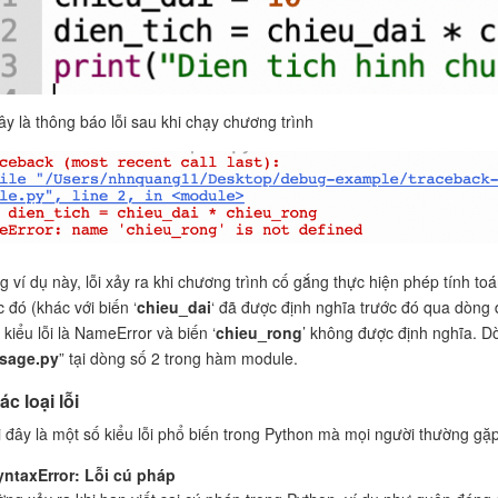
ây là thông báo lỗi sau khi chạy chương trình
g ví dụ này, lỗi xảy ra khi chương trình cố gắng thực hiện phép tính toán
c đó (khác với biến ‘
chieu_dai
‘ đã được định nghĩa trước đó qua dòng đ
 kiểu lỗi là NameError và biến ‘
chieu_rong
’ không được định nghĩa. Dòn
sage.py
” tại dòng số 2 trong hàm module.
ác loại lỗi
 đây là một số kiểu lỗi phổ biến trong Python mà mọi người thường gặp
yntaxError: Lỗi cú pháp