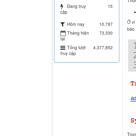
Thườ
Đang truy
15
cập
Ở ví
Hôm nay
10,787
báo 
Tháng hiện
73,330
tại
Tổng lượt
4,377,852
truy cập
Tron