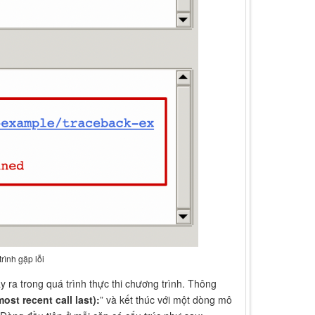
rình gặp lỗi
y ra trong quá trình thực thi chương trình. Thông
ost recent call last):
” và kết thúc với một dòng mô