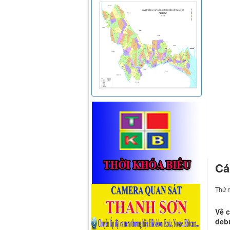
Cá
Thứ 
Về c
debu