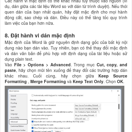
Các hành vi mặc định có thể khác nhau tùy thuộc vào nguồn (ví
dụ, dán giữa các tài liệu Word so với dán từ trình duyệt). Nếu thói
quen dán của bạn nhất quán, hãy đặt mặc định cho mọi hành
động cắt, sao chép và dán. Điều này có thể tăng tốc quy trình
làm việc của bạn hơn nữa.
8. Đặt hành vi dán mặc định
Mặc định của Word là giữ nguyên định dạng gốc của bất kỳ nội
dung nào bạn dán vào. Tuy nhiên, bạn có thể thay đổi mặc định
và dán văn bản để phù hợp với định dạng của tài liệu hoặc sử
dụng plain text.
Vào
File > Options > Advanced
. Trong mục
Cut, copy, and
paste
, hãy chọn mũi tên xuống để thay đổi các trường hợp dán
khác nhau. Cuối cùng, hãy chọn giữa
Keep Source
Formatting
,
Merge Formatting
và
Keep Text Only
. Chọn
OK
.