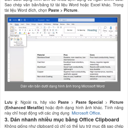
Sao chép văn bản/bảng từ tài liệu Word hoặc Excel khác. Trong
tài liệu Word đích, chọn
Paste > Picture
.
Dán văn bản dưới dạng hình ảnh trong Microsoft Word
Lưu ý
: Ngoài ra, hãy vào
Paste
>
Paste Special
>
Picture
(Enhanced Metafile)
hoặc định dạng hình ảnh khác. Tính năng
này chỉ hoạt động với các ứng dụng
Microsoft Office
.
3. Dán nhanh nhiều mục bằng Office Clipboard
Không giống như clipboard cũ chỉ có thể lưu trữ mục đã sao chép