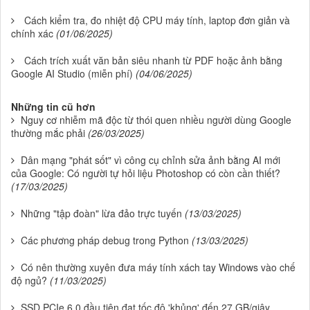
Cách kiểm tra, đo nhiệt độ CPU máy tính, laptop đơn giản và
chính xác
(01/06/2025)
Cách trích xuất văn bản siêu nhanh từ PDF hoặc ảnh bằng
Google AI Studio (miễn phí)
(04/06/2025)
Những tin cũ hơn
Nguy cơ nhiễm mã độc từ thói quen nhiều người dùng Google
thường mắc phải
(26/03/2025)
Dân mạng "phát sốt" vì công cụ chỉnh sửa ảnh bằng AI mới
của Google: Có người tự hỏi liệu Photoshop có còn cần thiết?
(17/03/2025)
Những "tập đoàn" lừa đảo trực tuyến
(13/03/2025)
Các phương pháp debug trong Python
(13/03/2025)
Có nên thường xuyên đưa máy tính xách tay Windows vào chế
độ ngủ?
(11/03/2025)
SSD PCIe 6.0 đầu tiên đạt tốc độ 'khủng' đến 27 GB/giây