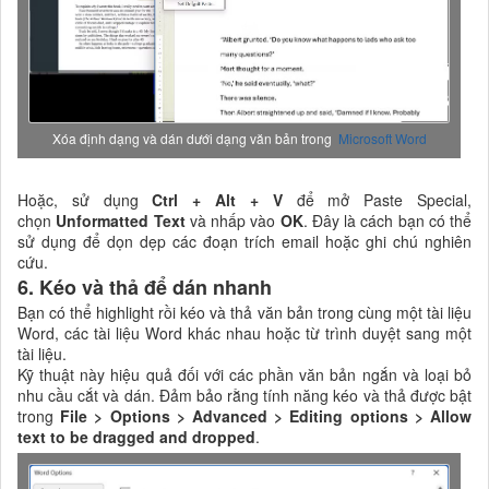
Xóa định dạng và dán dưới dạng văn bản trong
Microsoft Word
Hoặc, sử dụng
Ctrl + Alt + V
để mở Paste Special,
chọn
Unformatted Text
và nhấp vào
OK
. Đây là cách bạn có thể
sử dụng để dọn dẹp các đoạn trích email hoặc ghi chú nghiên
cứu.
6. Kéo và thả để dán nhanh
Bạn có thể highlight rồi kéo và thả văn bản trong cùng một tài liệu
Word, các tài liệu Word khác nhau hoặc từ trình duyệt sang một
tài liệu.
Kỹ thuật này hiệu quả đối với các phần văn bản ngắn và loại bỏ
nhu cầu cắt và dán. Đảm bảo rằng tính năng kéo và thả được bật
trong
File > Options > Advanced > Editing options > Allow
text to be dragged and dropped
.