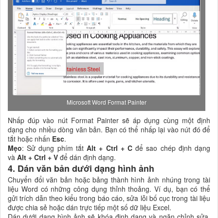
Microsoft Word Format Painter
Nhấp đúp vào nút Format Painter sẽ áp dụng cùng một định
dạng cho nhiều dòng văn bản. Bạn có thể nhấp lại vào nút đó để
tắt hoặc nhấn
Esc
.
Mẹo
: Sử dụng phím tắt
Alt + Ctrl + C
để sao chép định dạng
và
Alt + Ctrl + V
để dán định dạng.
4. Dán văn bản dưới dạng hình ảnh
Chuyển đổi văn bản hoặc bảng thành hình ảnh nhúng trong tài
liệu Word có những công dụng thỉnh thoảng. Ví dụ, bạn có thể
gửi trích dẫn theo kiểu trong báo cáo, sửa lỗi bố cục trong tài liệu
được chia sẻ hoặc dán trực tiếp một số dữ liệu Excel.
Dán dưới dạng hình ảnh sẽ khóa định dạng và ngăn chỉnh sửa.