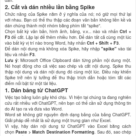
2. Cắt và dán nhiều lần bằng Spike
Chức năng của Spike nằm ở ý nghĩa của nó; nó giữ mọi thứ lại
với nhau. Bạn có thể thu thập các đoạn văn bản không liền kề và
dán chúng thành một nhóm bằng phím tắt "spike".
Chọn bất kỳ văn bản, hình ảnh, bảng, v.v... nào và nhấn
Ctrl +
F3
để cắt. Lặp lại để thêm nhiều hơn. Để dán tất cả cùng một lúc
vào bất kỳ vị trí nào trong Word, hãy nhấn
Ctrl + Shift + F3
.
Để dán nội dung mà không xóa Spike, hãy nhập
"spike"
vào tài
liệu và nhấn
F3
.
Lưu ý
: Microsoft Office Clipboard dán từng phần nội dung một.
Nó hoạt động cho cả việc sao chép và cắt nội dung. Spike thu
thập nội dung và dán nội dung đó cùng một lúc. Điều này khiến
Spike trở nên lý tưởng để thu thập trích dẫn hoặc tóm tắt các
điểm nổi bật từ một tài liệu.
1. Dán bảng từ ChatGPT
Việc tạo bảng luôn gây khó chịu. Vì hiện tại chúng ta đang nghiên
cứu rất nhiều với ChatGPT, nên bạn có thể cần sử dụng thông tin
do AI tạo ra và đưa vào Word.
Word sẽ không giữ nguyên định dạng bảng của bảng ChatGPT.
Giải pháp dễ nhất là sử dụng một trung gian như Excel.
Vì vậy, hãy dán nội dung từ ChatGPT vào Excel bằng cách
chọn
Paste > Match Destination Formatting
. Sau đó, sao chép