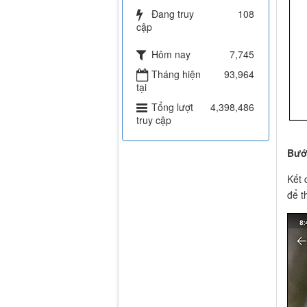
Đang truy
108
cập
Hôm nay
7,745
Tháng hiện
93,964
tại
Tổng lượt
4,398,486
truy cập
Bướ
Kết 
để t