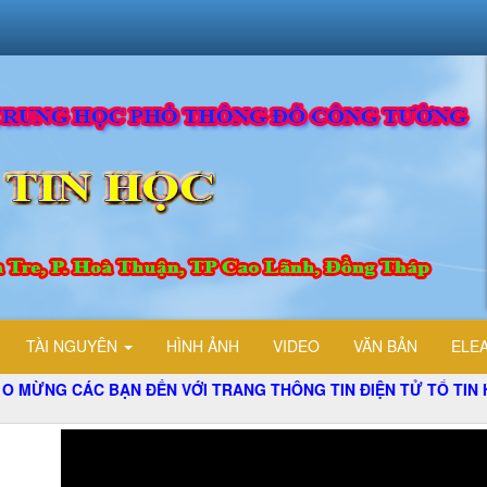
TÀI NGUYÊN
HÌNH ẢNH
VIDEO
VĂN BẢN
ELE
BẠN ĐẾN VỚI TRANG THÔNG TIN ĐIỆN TỬ TỔ TIN HỌC TRƯỜN