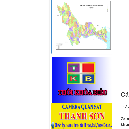
Cá
Thứ b
Zalo
khô