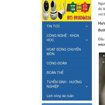
Ngườ
đó l
nói 
Hướ
TIN TỨC
Bướ
CÔNG NGHỆ - KHOA
Đầu 
HỌC
mic
HOẠT ĐỘNG CHUYÊN
MÔN
CÔNG ĐOÀN
ĐOÀN THỂ
TUYỂN SINH - HƯỚNG
NGHIỆP
Lịch công tác tuần