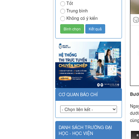
Tốt
Trung bình
Không có ý kiến
Bướ
CƠ QUAN BÁO CHÍ
Ngay
dưới
cùn
DANH SÁCH TRƯỜNG ĐẠI
HỌC - HỌC VIỆN