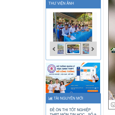
THƯ VIỆN ẢNH
TÀI NGUYÊN MỚI
ĐỀ ÔN THI TỐT NGHIỆP
THPT MÔN TIN HỌC - SỐ 9