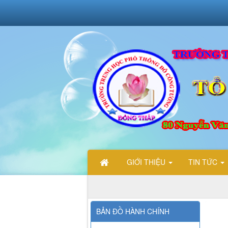
GIỚI THIỆU
TIN TỨC
CHÀO MỪNG CÁC 
BẢN ĐỒ HÀNH CHÍNH