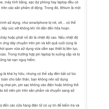
one, máy tính bảng, sạc dự phòng hay laptop đều có
 trên các sản phẩm di động. Trong đó, lithium là một
rình sử dụng, như smartphone bị rơi, vỡ… có thể
, tiếp xúc với không khí rồi dẫn đến hỏa hoạn.
 cháy hoặc phát nổ đó là nhiệt độ cao. Nếu nhiệt độ
hản ứng dây chuyền trên pin và kết quả cuối cùng là
ói quen vừa sử dụng vừa cắm sạc thiết bị liên tục,
cao. Trong trường hợp pin laptop bị xuống cấp và bị
hững tai nạn nguy hiểm.
ộng là khá hy hữu, nhưng có thể xảy đến bất cứ lúc
n toàn cho bản thân, bạn không nên sử dụng
ng chai pin, pin sạc không vào điện hoặc không thể
áo bỏ viên pin trên sản phẩm và chuyển sang sử
bị đến các cửa hàng điện tử có uy tín để kiểm tra và