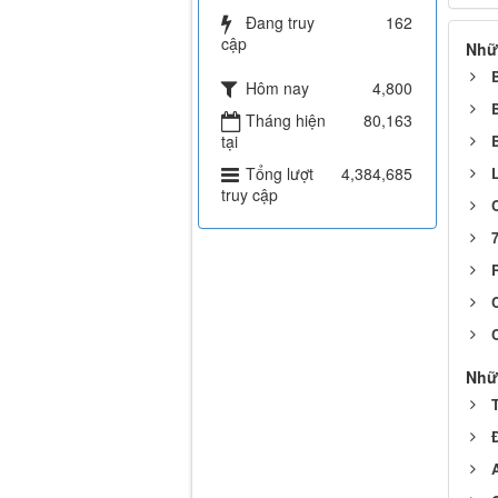
Đang truy
162
cập
Nhữ
Hôm nay
4,800
Tháng hiện
80,163
tại
Tổng lượt
4,384,685
truy cập
7
Nhữ