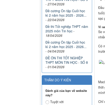
-
27/04/2026
Đầu 
Đề cương Ôn tập Cuối học
tuổi
kì 2 năm học 2025 - 2026...
sạc 
-
22/04/2026
Đề thi Tốt nghiệp THPT năm
Vì s
2025 môn Tin học
-
So v
18/04/2026
nhiề
Đề cương Ôn tập Cuối học
Có n
kì 2 năm học 2025 - 2026...
-
04/04/2026
trườ
ĐỀ ÔN THI TỐT NGHIỆP
THPT MÔN TIN HỌC - SỐ 8
-
01/04/2026
THĂM DÒ Ý KIẾN
MacB
thời
Đánh giá của bạn về website
mình
này?
Chỉ 
Tuyệt vời