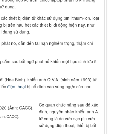
sử dụng.
các thiết bị điện tử khác sử dụng pin lithium-ion, loại
g bị trên hầu hết các thiết bị di động hiện nay, như
i đang sử dụng.
 phát nổ, dẫn đến tai nạn nghiêm trọng, thậm chí
cắm sạc bất ngờ phát nổ khiến một học sinh lớp 5
ôi (Hòa Bình), khiến anh Q.V.A. (sinh năm 1993) tử
hiếc
điện thoại
bị nổ dính vào vùng ngực của nạn
Cơ quan chức năng sau đó xác
định, nguyên nhân khiến anh A.
(Ảnh: CACC).
tử vong là do vừa sạc pin vừa
sử dụng điện thoại, thiết bị bất