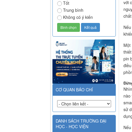
với 
Tốt
nguy
Trung bình
chất
Không có ý kiến
Nếu 
khiế
Một 
thiế
pin 
điều
phồn
Đừng
Nhìn
CƠ QUAN BÁO CHÍ
nào 
smar
sử d
dụng
DANH SÁCH TRƯỜNG ĐẠI
HỌC - HỌC VIỆN
Nếu 