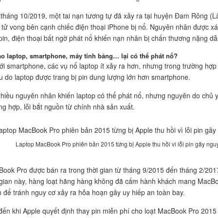
tháng 10/2019, một tai nạn tương tự đã xảy ra tại huyện Đam Rông (L
) tử vong bên cạnh chiếc điện thoại iPhone bị nổ. Nguyên nhân được xá
pin, điện thoại bất ngờ phát nổ khiến nạn nhân bị chấn thương nặng dẫ
ao laptop, smartphone, máy tính bảng… lại có thể phát nổ?
ới smartphone, các vụ nổ laptop ít xảy ra hơn, nhưng trong trường hợp
u do laptop được trang bị pin dung lượng lớn hơn smartphone.
hiều nguyên nhân khiến laptop có thể phát nổ, nhưng nguyên do chủ yế
ng hợp, lỗi bắt nguồn từ chính nhà sản xuất.
Laptop MacBook Pro phiên bản 2015 từng bị Apple thu hồi vì lỗi pin gây nguy
ook Pro được bán ra trong thời gian từ tháng 9/2015 đến tháng 2/20
 gian này, hàng loạt hãng hàng không đã cấm hành khách mang MacBo
 để tránh nguy cơ xảy ra hỏa hoạn gây uy hiếp an toàn bay.
đến khi Apple quyết định thay pin miễn phí cho loạt MacBook Pro 2015 