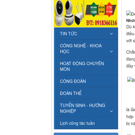
Nhữn
Dù k
điều
TIN TỨC
với 
CÔNG NGHỆ - KHOA
HỌC
Chẳ
đang
HOẠT ĐỘNG CHUYÊN
đầy 
MÔN
CÔNG ĐOÀN
ĐOÀN THỂ
TUYỂN SINH - HƯỚNG
là l
NGHIỆP
hợp 
Lịch công tác tuần
bị n