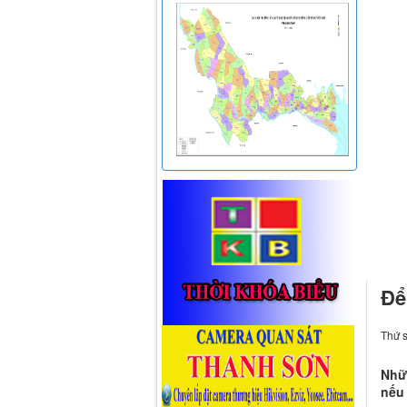
Để
Thứ s
Nhữn
nếu