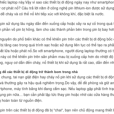
chiếc laptop này.Vậy vì sao các thiết bị di động ngày nay như smartph
 cơ phát nổ? Câu trả lời nằm ở công nghệ pin lithium-ion được sử dụng
 dễ cháy và có thể nổ khi tiếp xúc với không khí, đặc biệt là nước.
pin sử dụng lâu ngày dẫn đến xuống cấp hoặc xảy ra sự cố trong quá t
n phần vỏ pin bị hỏng, làm cho các thành phần bên trong pin bị bay hơi
nguyên do phổ biến khác có thể khiến pin trên các thiết bị di động bốc
t bị tăng cao trong quá trình sạc hoặc sử dụng liên tục có thể tạo ra p
bắt lửa hoặc phát nổ.So với smartphone, người dùng laptop thường có th
 này có thể khiến pin trên sản phẩm mau bị xuống cấp hơn do nhiệt độ 
g, nguy cơ dẫn đến cháy, nổ thiết bị khi sử dụng là rất cao, dẫn đến n
 để các thiết bị di động trở thành bom trong nhà
 chung, tai nạn giật điện hay cháy nổ pin khi sử dụng các thiết bị di đ
và thường gây ra hậu quả nghiêm trọng.Do vậy, để đề phòng và giữ a
tphone, máy tính bảng khi đang cắm sạc. Nếu laptop gặp phải tình trạ
ụng pin nữa… bạn cần phải lập tức thay pin hoặc nhờ các cửa hàng th
 hoàn toàn từ nguồn điện.
pin trên các thiết bị di động đã bị "chai", bạn nên chủ động mang thiết 