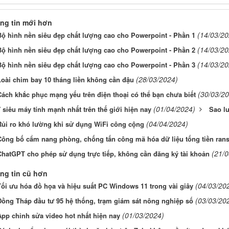
ng tin mới hơn
(14/03/20
Bộ hình nền siêu đẹp chất lượng cao cho Powerpoint - Phần 1
(14/03/20
Bộ hình nền siêu đẹp chất lượng cao cho Powerpoint - Phần 2
(14/03/20
Bộ hình nền siêu đẹp chất lượng cao cho Powerpoint - Phần 3
(28/03/2024)
Loài chim bay 10 tháng liền không cần đậu
(30/03/2
Cách khắc phục mạng yếu trên điện thoại có thể bạn chưa biết
(01/04/2024)
 siêu máy tính mạnh nhất trên thế giới hiện nay
Sao lư
(04/04/2024)
Rủi ro khó lường khi sử dụng WiFi công cộng
Công bố cẩm nang phòng, chống tấn công mã hóa dữ liệu tống tiền ra
(21/0
ChatGPT cho phép sử dụng trực tiếp, không cần đăng ký tài khoản
ng tin cũ hơn
(04/03/20
Tối ưu hóa đồ họa và hiệu suất PC Windows 11 trong vài giây
(03/03/20
Đồng Tháp đầu tư 95 hệ thống, trạm giám sát nông nghiệp số
(01/03/2024)
App chỉnh sửa video hot nhất hiện nay