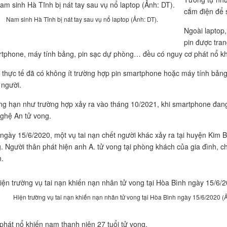
cắm điện để 
Nam sinh Hà Tĩnh bị nát tay sau vụ nổ laptop (Ảnh: DT).
Ngoài laptop, 
pin được tran
tphone, máy tính bảng, pin sạc dự phòng… đều có nguy cơ phát nổ kh
 thực tế đã có không ít trường hợp pin smartphone hoặc máy tính bảng
 người.
g hạn như trường hợp xảy ra vào tháng 10/2021, khi smartphone đang 
Nghệ An tử vong.
ngày 15/6/2020, một vụ tai nạn chết người khác xảy ra tại huyện Kim B
. Người thân phát hiện anh A. tử vong tại phòng khách của gia đình, c
.
Hiện trường vụ tai nạn khiến nạn nhân tử vong tại Hòa Bình ngày 15/6/2020 
phát nổ khiến nam thanh niên 27 tuổi tử vong.