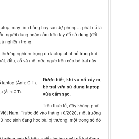
laptop, máy tính bảng hay sạc dự phòng… phát nổ là
 gần người dùng hoặc cầm trên tay để sử dụng (đối
uả nghiêm trọng.
bị thương nghiêm trọng do laptop phát nổ trong khi
ặt, đầu, cổ và một nửa ngực trên của bé trai này
Được biết, khi vụ nổ xảy ra,
bé trai vừa sử dụng laptop
p (Ảnh: C.T).
vừa cắm sạc.
Trên thực tế, đây không phải
ại Việt Nam. Trước đó vào tháng 10/2020, một trường
 3 học sinh đang học bài bị thương, một trong số đó
trường hợp kể trên, chiếc laptop phát nổ khi đang