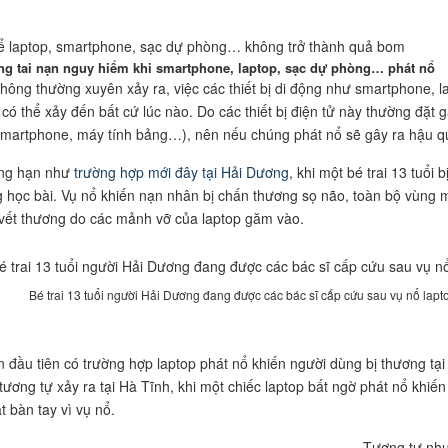
g tai nạn nguy hiểm khi smartphone, laptop, sạc dự phòng… phát nổ
hông thường xuyên xảy ra, việc các thiết bị di động như smartphone, 
 có thể xảy đến bất cứ lúc nào. Do các thiết bị điện tử này thường đặt
smartphone, máy tính bảng…), nên nếu chúng phát nổ sẽ gây ra hậu q
ng hạn như
trường hợp mới đây tại Hải Dương,
khi một bé trai 13 tuổi 
 học bài. Vụ nổ khiến nạn nhân bị chấn thương sọ não, toàn bộ vùng m
vết thương do các mảnh vỡ của laptop găm vào.
Bé trai 13 tuổi người Hải Dương đang được các bác sĩ cấp cứu sau vụ nổ lapto
ần đầu tiên có trường hợp laptop phát nổ khiến người dùng bị thương t
tương tự xảy ra tại Hà Tĩnh, khi một chiếc laptop bất ngờ phát nổ khiến
át bàn tay vì vụ nổ.
Tương tự như 