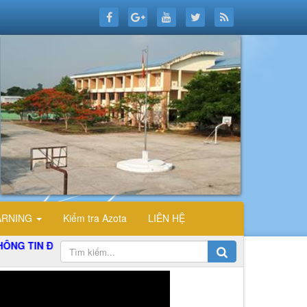
ARNING
Kiểm tra Azota
LIÊN HỆ
 ĐIỆN TỬ TỔ TIN HỌC TRƯỜNG THPT ĐỖ CÔNG TƯỜNG