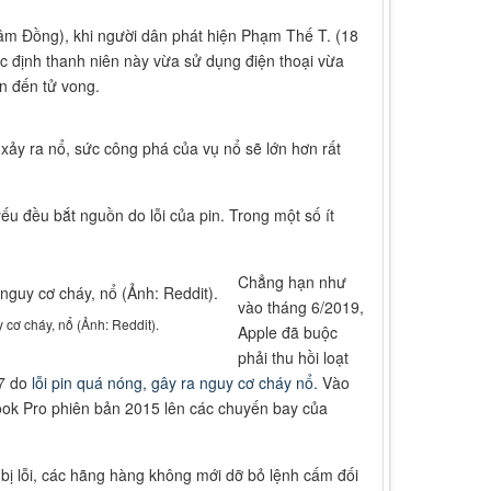
âm Đồng), khi người dân phát hiện Phạm Thế T. (18
c định thanh niên này vừa sử dụng điện thoại vừa
n đến tử vong.
 xảy ra nổ, sức công phá của vụ nổ sẽ lớn hơn rất
u đều bắt nguồn do lỗi của pin. Trong một số ít
Chẳng hạn như
vào tháng 6/2019,
 cơ cháy, nổ (Ảnh: Reddit).
Apple đã buộc
phải thu hồi loạt
17 do
lỗi pin quá nóng, gây ra nguy cơ cháy nổ.
Vào
ok Pro phiên bản 2015 lên các chuyến bay của
bị lỗi, các hãng hàng không mới dỡ bỏ lệnh cấm đối