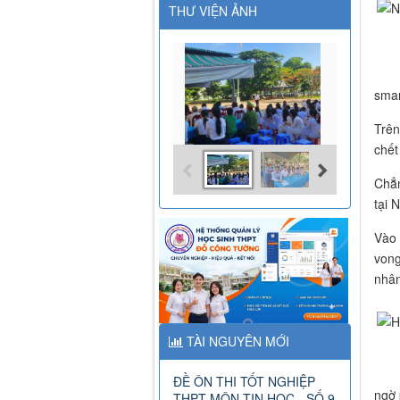
THƯ VIỆN ẢNH
smar
Trên
chết
Chẳn
tại 
Vào 
vong
nhân
TÀI NGUYÊN MỚI
ĐỀ ÔN THI TỐT NGHIỆP
ngờ 
THPT MÔN TIN HỌC - SỐ 9