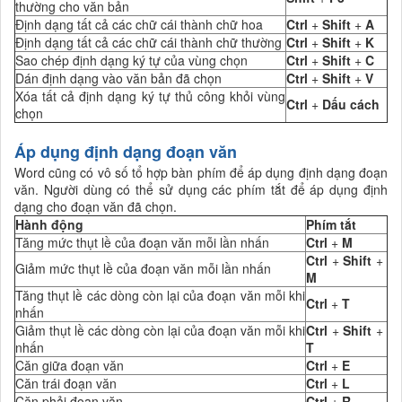
thường cho văn bản
Định dạng tất cả các chữ cái thành chữ hoa
Ctrl
+
Shift
+
A
Định dạng tất cả các chữ cái thành chữ thường
Ctrl
+
Shift
+
K
Sao chép định dạng ký tự của vùng chọn
Ctrl
+
Shift
+
C
Dán định dạng vào văn bản đã chọn
Ctrl
+
Shift
+
V
Xóa tất cả định dạng ký tự thủ công khỏi vùng
Ctrl
+
Dấu cách
chọn
Áp dụng định dạng đoạn văn
Word cũng có vô số tổ hợp bàn phím để áp dụng định dạng đoạn
văn. Người dùng có thể sử dụng các phím tắt để áp dụng định
dạng cho đoạn văn đã chọn.
Hành động
Phím tắt
Tăng mức thụt lề của đoạn văn mỗi lần nhấn
Ctrl
+
M
Ctrl
+
Shift
+
Giảm mức thụt lề của đoạn văn mỗi lần nhấn
M
Tăng thụt lề các dòng còn lại của đoạn văn mỗi khi
Ctrl
+
T
nhấn
Giảm thụt lề các dòng còn lại của đoạn văn mỗi khi
Ctrl
+
Shift
+
nhấn
T
Căn giữa đoạn văn
Ctrl
+
E
Căn trái đoạn văn
Ctrl
+
L
Căn phải đoạn văn
Ctrl
+
R