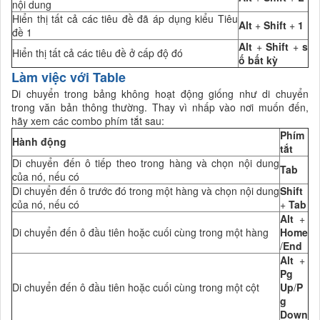
nội dung
Hiển thị tất cả các tiêu đề đã áp dụng kiểu Tiêu
Alt
+
Shift
+
1
đề 1
Alt
+
Shift
+
s
Hiển thị tất cả các tiêu đề ở cấp độ đó
ố bất kỳ
Làm việc với Table
Di chuyển trong bảng không hoạt động giống như di chuyển
trong văn bản thông thường. Thay vì nhấp vào nơi muốn đến,
hãy xem các combo phím tắt sau:
Phím
Hành động
tắt
Di chuyển đến ô tiếp theo trong hàng và chọn nội dung
Tab
của nó, nếu có
Di chuyển đến ô trước đó trong một hàng và chọn nội dung
Shift
của nó, nếu có
+
Tab
Alt
+
Di chuyển đến ô đầu tiên hoặc cuối cùng trong một hàng
Home
/
End
Alt
+
Pg
Di chuyển đến ô đầu tiên hoặc cuối cùng trong một cột
Up
/
P
g
Down