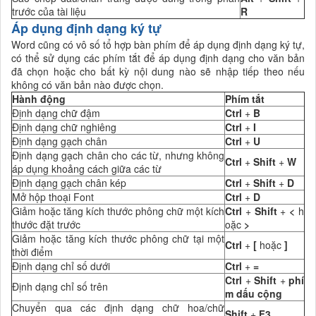
trước của tài liệu
R
Áp dụng định dạng ký tự
Word cũng có vô số tổ hợp bàn phím để áp dụng định dạng ký tự,
có thể sử dụng các phím tắt để áp dụng định dạng cho văn bản
đã chọn hoặc cho bất kỳ nội dung nào sẽ nhập tiếp theo nếu
không có văn bản nào được chọn.
Hành động
Phím tắt
Định dạng chữ đậm
Ctrl
+
B
Định dạng chữ nghiêng
Ctrl
+
I
Định dạng gạch chân
Ctrl
+
U
Định dạng gạch chân cho các từ, nhưng không
Ctrl
+
Shift
+
W
áp dụng khoảng cách giữa các từ
Định dạng gạch chân kép
Ctrl
+
Shift
+
D
Mở hộp thoại Font
Ctrl
+
D
Giảm hoặc tăng kích thước phông chữ một kích
Ctrl
+
Shift
+
<
h
thước đặt trước
oặc
>
Giảm hoặc tăng kích thước phông chữ tại một
Ctrl
+
[
hoặc
]
thời điểm
Định dạng chỉ số dưới
Ctrl
+
=
Ctrl
+
Shift
+
phí
Định dạng chỉ số trên
m dấu cộng
Chuyển qua các định dạng chữ hoa/chữ
Shift
+
F3