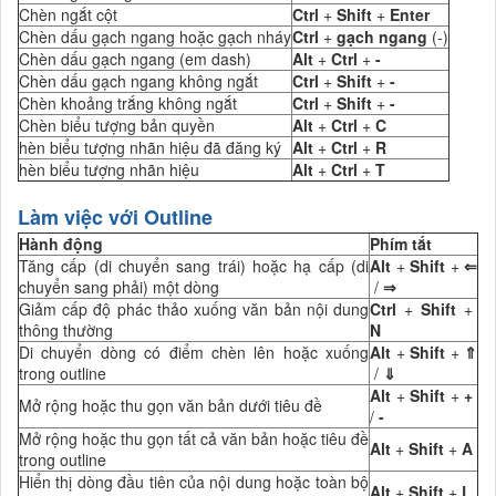
Chèn ngắt cột
Ctrl
+
Shift
+
Enter
Chèn dấu gạch ngang hoặc gạch nháy
Ctrl
+
gạch ngang
(-)
Chèn dấu gạch ngang (em dash)
Alt
+
Ctrl
+
-
Chèn dấu gạch ngang không ngắt
Ctrl
+
Shift
+
-
Chèn khoảng trắng không ngắt
Ctrl
+
Shift
+
-
Chèn biểu tượng bản quyền
Alt
+
Ctrl
+
C
hèn biểu tượng nhãn hiệu đã đăng ký
Alt
+
Ctrl
+
R
hèn biểu tượng nhãn hiệu
Alt
+
Ctrl
+
T
Làm việc với Outline
Hành động
Phím tắt
Tăng cấp (di chuyển sang trái) hoặc hạ cấp (di
Alt
+
Shift
+
⇐
chuyển sang phải) một dòng
/
⇒
Giảm cấp độ phác thảo xuống văn bản nội dung
Ctrl
+
Shift
+
thông thường
N
Di chuyển dòng có điểm chèn lên hoặc xuống
Alt
+
Shift
+
⇑
trong outline
/
⇓
Alt
+
Shift
+
+
Mở rộng hoặc thu gọn văn bản dưới tiêu đề
/
-
Mở rộng hoặc thu gọn tất cả văn bản hoặc tiêu đề
Alt
+
Shift
+
A
trong outline
Hiển thị dòng đầu tiên của nội dung hoặc toàn bộ
Alt
+
Shift
+
L