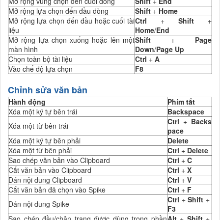
Mở rộng vùng chọn đến cuối dòng
Shift
+
End
Mở rộng lựa chọn đến đầu dòng
Shift
+
Home
Mở rộng lựa chọn đến đầu hoặc cuối tài
Ctrl
+
Shift +
liệu
Home
/
End
Mở rộng lựa chọn xuống hoặc lên một
Shift
+
Page
màn hình
Down
/
Page Up
Chọn toàn bộ tài liệu
Ctrl
+
A
Vào chế độ lựa chọn
F8
Chỉnh sửa văn bản
Hành động
Phím tắt
Xóa một ký tự bên trái
Backspace
Ctrl
+
Backs
Xóa một từ bên trái
pace
Xóa một ký tự bên phải
Delete
Xóa một từ bên phải
Ctrl
+
Delete
Sao chép văn bản vào Clipboard
Ctrl
+
C
Cắt văn bản vào Clipboard
Ctrl
+
X
Dán nội dung Clipboard
Ctrl
+
V
Cắt văn bản đã chọn vào Spike
Ctrl
+
F
Ctrl
+
Shift
+
Dán nội dung Spike
F3
Sao chép đầu/chân trang được dùng trong phần
Alt
+
Shift
+