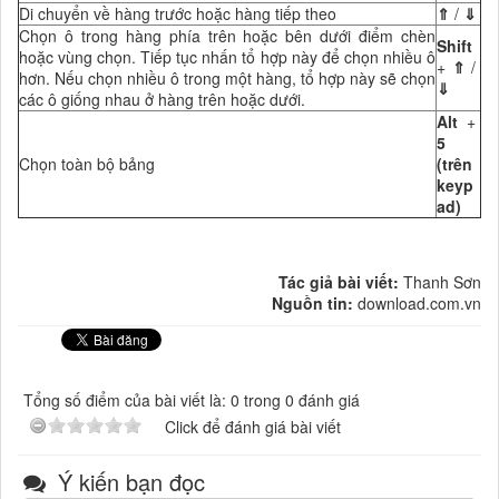
Di chuyển về hàng trước hoặc hàng tiếp theo
⇑
/
⇓
Chọn ô trong hàng phía trên hoặc bên dưới điểm chèn
Shift
hoặc vùng chọn. Tiếp tục nhấn tổ hợp này để chọn nhiều ô
+
⇑
/
hơn. Nếu chọn nhiều ô trong một hàng, tổ hợp này sẽ chọn
⇓
các ô giống nhau ở hàng trên hoặc dưới.
Alt
+
5
Chọn toàn bộ bảng
(trên
keyp
ad)
Tác giả bài viết:
Thanh Sơn
Nguồn tin:
download.com.vn
Tổng số điểm của bài viết là: 0 trong 0 đánh giá
Click để đánh giá bài viết
Ý kiến bạn đọc