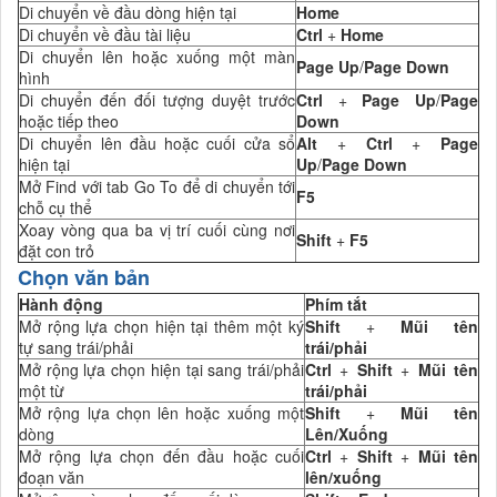
Di chuyển về đầu dòng hiện tại
Home
Di chuyển về đầu tài liệu
Ctrl
+
Home
Di chuyển lên hoặc xuống một màn
Page Up
/
Page Down
hình
Di chuyển đến đối tượng duyệt trước
Ctrl
+
Page Up
/
Page
hoặc tiếp theo
Down
Di chuyển lên đầu hoặc cuối cửa sổ
Alt
+
Ctrl
+
Page
hiện tại
Up
/
Page Down
Mở Find với tab Go To để di chuyển tới
F5
chỗ cụ thể
Xoay vòng qua ba vị trí cuối cùng nơi
Shift
+
F5
đặt con trỏ
Chọn văn bản
Hành động
Phím tắt
Mở rộng lựa chọn hiện tại thêm một ký
Shift
+
Mũi tên
tự sang trái/phải
trái/phải
Mở rộng lựa chọn hiện tại sang trái/phải
Ctrl
+
Shift
+
Mũi tên
một từ
trái/phải
Mở rộng lựa chọn lên hoặc xuống một
Shift
+
Mũi tên
dòng
Lên/Xuống
Mở rộng lựa chọn đến đầu hoặc cuối
Ctrl
+
Shift
+
Mũi tên
đoạn văn
lên/xuống