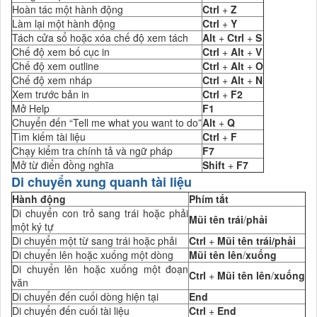
Hoàn tác một hành động
Ctrl
+
Z
Làm lại một hành động
Ctrl
+
Y
Tách cửa sổ hoặc xóa chế độ xem tách
Alt
+
Ctrl
+
S
Chế độ xem bố cục in
Ctrl
+
Alt
+
V
Chế độ xem outline
Ctrl
+
Alt
+
O
Chế độ xem nháp
Ctrl
+
Alt
+
N
Xem trước bản in
Ctrl
+
F2
Mở Help
F1
Chuyển đến “Tell me what you want to do”
Alt
+
Q
Tìm kiếm tài liệu
Ctrl
+
F
Chạy kiểm tra chính tả và ngữ pháp
F7
Mở từ điển đồng nghĩa
Shift
+
F7
Di chuyển xung quanh tài liệu
Hành động
Phím tắt
Di chuyển con trỏ sang trái hoặc phải
Mũi tên trái
/
phải
một ký tự
Di chuyển một từ sang trái hoặc phải
Ctrl
+
Mũi tên trái/phải
Di chuyển lên hoặc xuống một dòng
Mũi tên lên
/
xuống
Di chuyển lên hoặc xuống một đoạn
Ctrl
+
Mũi tên lên
/
xuống
văn
Di chuyển đến cuối dòng hiện tại
End
Di chuyển đến cuối tài liệu
Ctrl
+
End