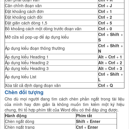
Căn chỉnh đoạn văn
Ctrl
+
J
Đặt khoảng cách đơn
Ctrl
+
1
Đặt khoảng cách đôi
Ctrl
+
2
Đặt giãn cách dòng 1,5
Ctrl
+
5
Bỏ khoảng cách một dòng trước đoạn văn
Ctrl
+
0
Ctrl
+
Shift
+
Mở cửa sổ pop-up để áp dụng kiểu
S
Ctrl
+
Shift
+
Áp dụng kiểu đoạn thông thường
N
Áp dụng kiểu Heading 1
Alt
+
Ctrl
+
1
Áp dụng kiểu Heading 2
Alt
+
Ctrl
+
2
Áp dụng kiểu Heading 3
Alt
+
Ctrl
+
3
Ctrl
+
Shift
+
Áp dụng kiểu List
L
Xóa tất cả định dạng đoạn văn
Ctrl
+
Q
Chèn đối tượng
Cho dù mọi người đang tìm cách chèn phần ngắt trong tài liệu
của mình hay đơn giản là không muốn tìm kiếm một ký hiệu
chung, thì tổ hợp phím tắt của Word đều có thể đáp ứng được.
Hành động
Phím tắt
Chèn ngắt dòng
Shift
+
Enter
Chèn ngắt trang
Ctrl
+
Enter