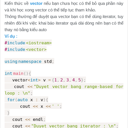
Kiến thức về
vector
nếu bạn chưa học có thể bỏ qua phần này
và khi học xong vector có thể tiếp tục tham khảo.
Thông thường để duyệt qua vector bạn có thể dùng iterator, tuy
nhiên đôi khi việc khai báo iterator quá dài dòng nên bạn có thể
thay nó bằng kiểu auto
Ví dụ :
#
include
<iostream>
#
include
<vector>
using
namespace
std
;
int
main
(){
vector
<
int
>
v
=
{
1
,
2
,
3
,
4
,
5
};
cout
<<
"Duyet vector bang range-based for
loop : \n"
;
for
(
auto
x
:
v
){
cout
<<
x
<<
' '
;
}
cout
<<
endl
;
cout
<<
"Duyet vector bang iterator : \n"
;