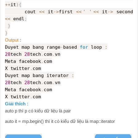
++
it
){
cout
<<
it
->
first
<<
' '
<<
it
->
second
<<
endl
;
}
}
Output
:
Duyet map bang range
-
based
for
loop
:
28
tech
28
tech
.
com
.
vn
Meta facebook
.
com
X twitter
.
com
Duyet map bang iterator
:
28
tech
28
tech
.
com
.
vn
Meta facebook
.
com
X twitter
.
com
Giải thích :
auto p thì p có kiểu dữ liệu là pair
auto it = mp.begin() thì it có kiểu dữ liệu là map::iterator