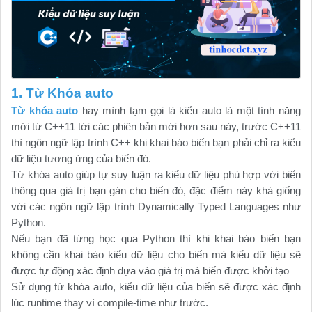
1. Từ Khóa auto
Từ khóa auto
hay mình tạm gọi là kiểu auto là một tính năng
mới từ C++11 tới các phiên bản mới hơn sau này, trước C++11
thì ngôn ngữ lập trình C++ khi khai báo biến bạn phải chỉ ra kiểu
dữ liệu tương ứng của biến đó.
Từ khóa auto giúp tự suy luận ra kiểu dữ liệu phù hợp với biến
thông qua giá trị bạn gán cho biến đó, đặc điểm này khá giống
với các ngôn ngữ lập trình Dynamically Typed Languages như
Python.
Nếu bạn đã từng học qua Python thì khi khai báo biến bạn
không cần khai báo kiểu dữ liệu cho biến mà kiểu dữ liệu sẽ
được tự động xác định dựa vào giá trị mà biến được khởi tạo
Sử dụng từ khóa auto, kiểu dữ liệu của biến sẽ được xác định
lúc runtime thay vì compile-time như trước.