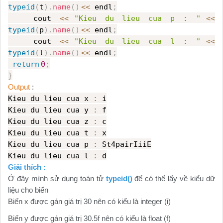
typeid
(
t
).
name
()
<<
endl
;
cout
<<
"Kieu du lieu cua p : "
<<
typeid
(
p
).
name
()
<<
endl
;
cout
<<
"Kieu du lieu cua l : "
<<
typeid
(
l
).
name
()
<<
endl
;
return
0
;
}
Output
:
Kieu du lieu cua x
:
i
Kieu du lieu cua y
:
f
Kieu du lieu cua z
:
c
Kieu du lieu cua t
:
x
Kieu du lieu cua p
:
St4pairIiiE
Kieu du lieu cua l
:
d
Giải thích :
Ở đây mình sử dụng toán tử
typeid()
để có thể lấy về kiểu dữ
liệu cho biến
Biến x được gán giá trị 30 nên có kiểu là integer (i)
Biến y được gán giá trị 30.5f nên có kiểu là float (f)