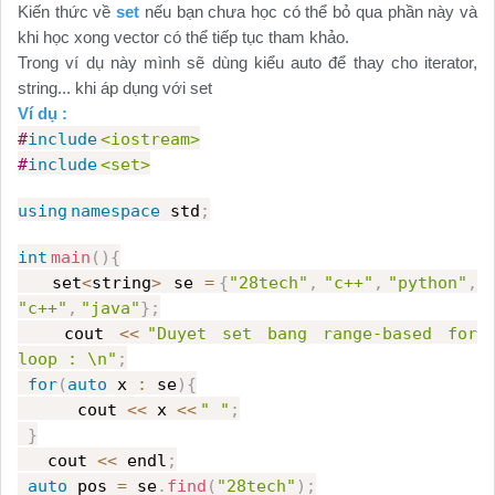
Kiến thức về
set
nếu bạn chưa học có thể bỏ qua phần này và
khi học xong vector có thể tiếp tục tham khảo.
Trong ví dụ này mình sẽ dùng kiểu auto để thay cho iterator,
string... khi áp dụng với set
Ví dụ :
#
include
<iostream>
#
include
<set>
using
namespace
std
;
int
main
(){
set
<
string
>
se
=
{
"28tech"
,
"c++"
,
"python"
,
"c++"
,
"java"
};
cout
<<
"Duyet set bang range-based for
loop : \n"
;
for
(
auto
x
:
se
){
cout
<<
x
<<
" "
;
}
cout
<<
endl
;
auto
pos
=
se
.
find
(
"28tech"
);