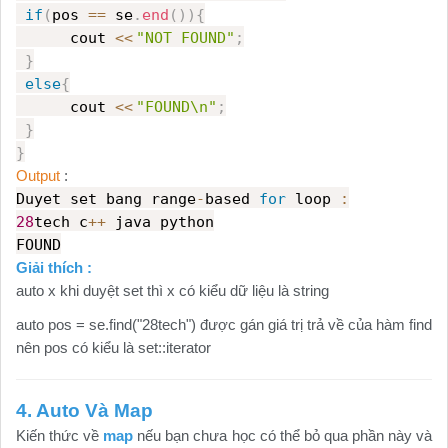
if
(
pos
==
se
.
end
()){
cout
<<
"NOT FOUND"
;
}
else
{
cout
<<
"FOUND\n"
;
}
}
Output
:
Duyet set bang range
-
based
for
loop
:
28
tech c
++
java python
FOUND
Giải thích :
auto x khi duyệt set thì x có kiểu dữ liệu là string
auto pos = se.find("28tech") được gán giá trị trả về của hàm find
nên pos có kiểu là set::iterator
4. Auto Và Map
Kiến thức về
map
nếu bạn chưa học có thể bỏ qua phần này và