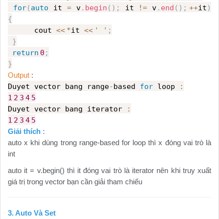
for
(
auto
it
=
v
.
begin
();
it
!=
v
.
end
();
++
it
)
{
cout
<<
*
it
<<
' '
;
}
return
0
;
}
Output
:
Duyet vector bang range
-
based
for
loop
:
1
2
3
4
5
Duyet vector bang iterator
:
1
2
3
4
5
Giải thích :
auto x khi dùng trong range-based for loop thì x đóng vai trò là
int
auto it = v.begin() thì it đóng vai trò là iterator nên khi truy xuất
giá trị trong vector bạn cần giải tham chiếu
3. Auto Và Set