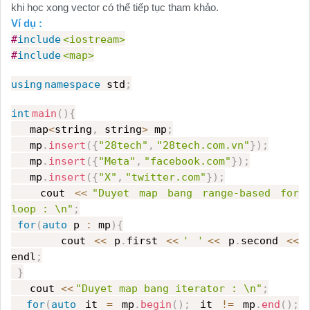
khi học xong vector có thể tiếp tục tham khảo.
Ví dụ :
#
include
<iostream>
#
include
<map>
using
namespace
std
;
int
main
(){
map
<
string
,
string
>
mp
;
mp
.
insert
({
"28tech"
,
"28tech.com.vn"
});
mp
.
insert
({
"Meta"
,
"facebook.com"
});
mp
.
insert
({
"X"
,
"twitter.com"
});
cout
<<
"Duyet map bang range-based for
loop : \n"
;
for
(
auto
p
:
mp
){
cout
<<
p
.
first
<<
' '
<<
p
.
second
<<
endl
;
}
cout
<<
"Duyet map bang iterator : \n"
;
for
(
auto
it
=
mp
.
begin
();
it
!=
mp
.
end
();