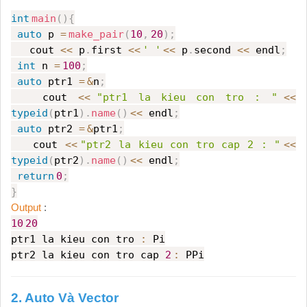
int
main
(){
auto
p
=
make_pair
(
10
,
20
);
cout
<<
p
.
first
<<
' '
<<
p
.
second
<<
endl
;
int
n
=
100
;
auto
ptr1
=
&
n
;
cout
<<
"ptr1 la kieu con tro : "
<<
typeid
(
ptr1
).
name
()
<<
endl
;
auto
ptr2
=
&
ptr1
;
cout
<<
"ptr2 la kieu con tro cap 2 : "
<<
typeid
(
ptr2
).
name
()
<<
endl
;
return
0
;
}
Output
:
10
20
ptr1 la kieu con tro
:
Pi
ptr2 la kieu con tro cap
2
:
PPi
2. Auto Và Vector