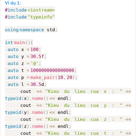
Ví dụ 1:
#
include
<iostream>
#
include
"typeinfo"
using
namespace
std
;
int
main
(){
auto
x
=
100
;
auto
y
=
30.5f
;
auto
z
=
'@'
;
auto
t
=
1000000000000000
;
auto
p
=
make_pair
(
10
,
20
);
auto
l
=
30.5
d
;
cout
<<
"Kieu du lieu cua x : "
<<
typeid
(
x
).
name
()
<<
endl
;
cout
<<
"Kieu du lieu cua y : "
<<
typeid
(
y
).
name
()
<<
endl
;
cout
<<
"Kieu du lieu cua z : "
<<
typeid
(
z
).
name
()
<<
endl
;
cout
<<
"Kieu du lieu cua t : "
<<