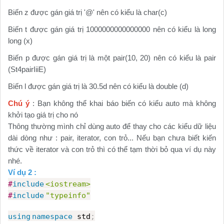
Biến z được gán giá trị '@' nên có kiểu là char(c)
Biến t được gán giá trị 1000000000000000 nên có kiểu là long
long (x)
Biến p được gán giá trị là một pair(10, 20) nên có kiểu là pair
(St4pairIiiE)
Biến l được gán giá trị là 30.5d nên có kiểu là double (d)
Chú ý
: Bạn không thể khai báo biến có kiểu auto mà không
khởi tạo giá trị cho nó
Thông thường mình chỉ dùng auto để thay cho các kiểu dữ liệu
dài dòng như : pair, iterator, con trỏ... Nếu bạn chưa biết kiến
thức về iterator và con trỏ thì có thể tạm thời bỏ qua ví dụ này
nhé.
Ví dụ 2 :
#
include
<iostream>
#
include
"typeinfo"
using
namespace
std
;