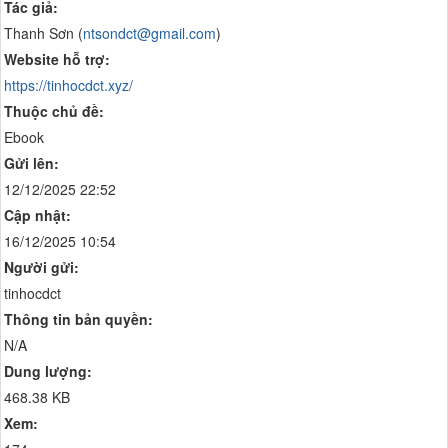
Tác giả:
Thanh Sơn (
ntsondct@gmail.com
)
Website hỗ trợ:
https://tinhocdct.xyz/
Thuộc chủ đề:
Ebook
Gửi lên:
12/12/2025 22:52
Cập nhật:
16/12/2025 10:54
Người gửi:
tinhocdct
Thông tin bản quyền:
N/A
Dung lượng:
468.38 KB
Xem: