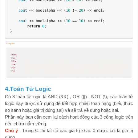
cout
 << boolalpha << (
10
 != 
20
) << endl;

cout
 << boolalpha << (
10
 == 
10
) << endl;

return
0
;

}
4.Toán Tử Logic
Có 3 toán tử logic là AND (&&) , OR (||) , NOT (!), các toán tử
logic này được sử dụng để kết hợp nhiều toán hạng (biểu thức
so sánh hoặc giá trị đúng sai) và sẽ trả về đúng hoặc sai.
Phần này bạn cần xem lại cách hoạt động của 3 cổng logic trên
nếu chưa nắm vững.
Chú ý
: Trong C thì tất cả các giá trị khác 0 được coi là giá trị
đúng.