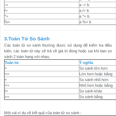
-=
a -= b
/=
a /= b
*=
a *= b
%=
a %= b
3.Toán Tử So Sánh
Các toán tử so sánh thường được sử dụng để kiểm tra điều
kiện, các toán tử này sẽ trả về giá trị đúng hoặc sai khi bạn so
sánh 2 toán hạng với nhau.
Toán tử
Ý nghĩa
>
So sánh lớn hơn
>=
Lớn hơn hoặc bằng
<
So sánh nhỏ hơn
<=
Nhỏ hơn hoặc bằng
!=
So sánh khác
==
So sánh bằng
Một vài ví dụ về kết quả của toán tử so sánh :