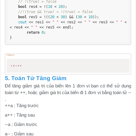
// !(true) = false
bool
 res4 = !(
10
 < 
20
);

//!(true && true) = !(true) = false
bool
 res5 = !((
20
 < 
30
) && (
30
 > 
10
));

cout
 << res1 << 
" "
 << res2 << 
" "
 << res3 << 
" "
 <
< res4 << 
" "
 << res5 << endl;

return
0
;

}
5. Toán Tử Tăng Giảm
Để tăng giảm giá trị của biến lên 1 đơn vị bạn có thể sử dụng
toán từ ++, hoặc giảm giá trị của biến đi 1 đơn vị bằng toán tử --
.
++a : Tăng trước
a++ : Tăng sau
--a : Giảm trước
a-- : Giảm sau