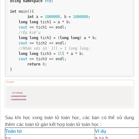
using
namespace
std
;

int
 main(){

int
 a = 
1000000
, b = 
1000000
;

long
long
 tich1 = a * b;

cout
 << tich1 << endl;

//Ép kiểu
long
long
 tich2 = (
long
long
) a * b;

cout
 << tich2 << endl;

//Nhân với số 1ll = 1 long long;
long
long
 tich3 = 
1l
l * a * b;

cout
 << tich3 << endl;

return
0
;

}
Sau khi học xong toán tử toán học, các bạn có thể sử dụng
thêm các toán tử gán kết hợp toán tử toán học :
Toán tử
Ví dụ
+=
a += b