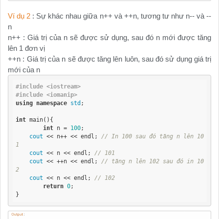
Ví dụ 2
: Sự khác nhau giữa n++ và ++n, tương tư như n-- và --
n
n++ : Giá trị của n sẽ được sử dụng, sau đó n mới được tăng
lên 1 đơn vị
++n : Giá trị của n sẽ được tăng lên luôn, sau đó sử dụng giá trị
mới của n
#include <iostream>
#include <iomanip>
using
namespace
std
;

int
 main(){

int
 n = 
100
;

cout
 << n++ << endl; 
// In 100 sau đó tăng n lên 10
1
cout
 << n << endl; 
// 101
cout
 << ++n << endl; 
// tăng n lên 102 sau đó in 10
2
cout
 << n << endl; 
// 102
return
0
;

}