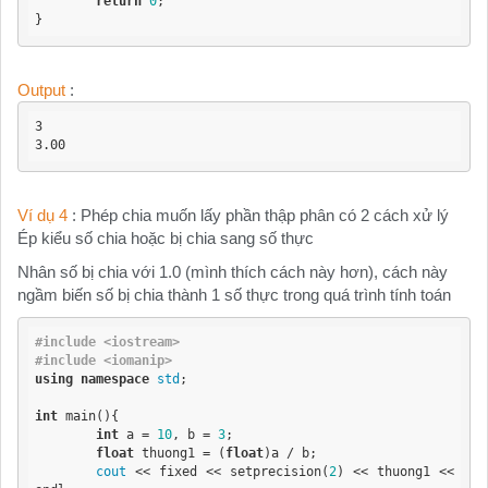
return
0
;

}
Output
:
3

3.00
Ví dụ 4
: Phép chia muốn lấy phần thập phân có 2 cách xử lý
Ép kiểu số chia hoặc bị chia sang số thực
Nhân số bị chia với 1.0 (mình thích cách này hơn), cách này
ngầm biến số bị chia thành 1 số thực trong quá trình tính toán
#include <iostream>
#include <iomanip>
using
namespace
std
;

int
 main(){

int
 a = 
10
, b = 
3
;

float
 thuong1 = (
float
)a / b;

cout
 << fixed << setprecision(
2
) << thuong1 << 