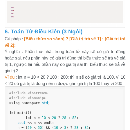
6. Toán Tử Điều Kiện (3 Ngôi)
Cú pháp :
[Biểu thức so sánh] ? [Giá trị trả về 1] : [Giá trị trả
về 2];
Ý nghĩa : Phần thứ nhất trong toán tử này sẽ có giá trị đúng
hoặc sai, nếu phần này có giá trị đúng thì biểu thức sẽ trả về giá
trị 1, ngược lại nếu phần này có giá trị sai thì biểu thức sẽ trả về
giá trị 2
Ví dụ
: int n = 10 < 20 ? 100 : 200; thì n sẽ có giá trị là 100, vì 10
< 20 có giá trị là đúng nên n được gán giá trị là 100 thay vì 200
#include <iostream>
#include <iomanip>
using
namespace
std
;

int
 main(){

int
 n = 
10
 < 
20
 ? 
28
 : 
82
;

cout
 << n << endl;

    n = (
50
 < 
50
) && (
10
 > 
3
) ? 
28
 : 
82
;
