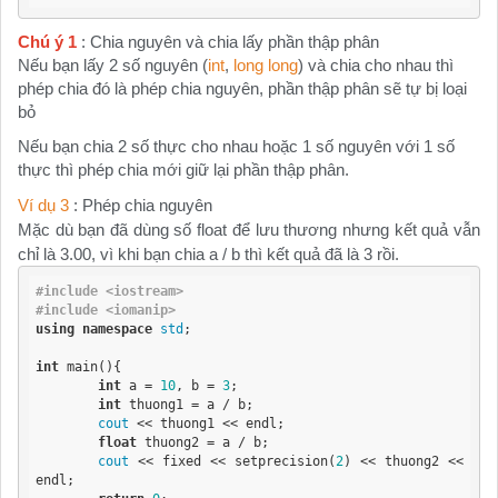
Chú ý 1
: Chia nguyên và chia lấy phần thập phân
Nếu bạn lấy 2 số nguyên (
int
,
long long
) và chia cho nhau thì
phép chia đó là phép chia nguyên, phần thập phân sẽ tự bị loại
bỏ
Nếu bạn chia 2 số thực cho nhau hoặc 1 số nguyên với 1 số
thực thì phép chia mới giữ lại phần thập phân.
Ví dụ 3
: Phép chia nguyên
Mặc dù bạn đã dùng số float để lưu thương nhưng kết quả vẫn
chỉ là 3.00, vì khi bạn chia a / b thì kết quả đã là 3 rồi.
#include <iostream>
#include <iomanip>
using
namespace
std
;

int
 main(){

int
 a = 
10
, b = 
3
;

int
 thuong1 = a / b;

cout
 << thuong1 << endl;

float
 thuong2 = a / b;

cout
 << fixed << setprecision(
2
) << thuong2 << 
endl;
