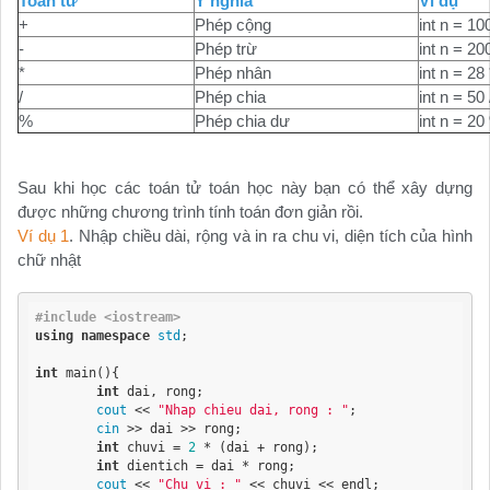
Toán tử
Ý nghĩa
Ví dụ
+
Phép cộng
int n = 10
-
Phép trừ
int n = 20
*
Phép nhân
int n = 28 
/
Phép chia
int n = 50 
%
Phép chia dư
int n = 20
Sau khi học các toán tử toán học này bạn có thể xây dựng
được những chương trình tính toán đơn giản rồi.
Ví dụ 1
. Nhập chiều dài, rộng và in ra chu vi, diện tích của hình
chữ nhật
#include <iostream>
using
namespace
std
;

int
 main(){

int
 dai, rong;

cout
 << 
"Nhap chieu dai, rong : "
;

cin
 >> dai >> rong;

int
 chuvi = 
2
 * (dai + rong);

int
 dientich = dai * rong;

cout
 << 
"Chu vi : "
 << chuvi << endl;
