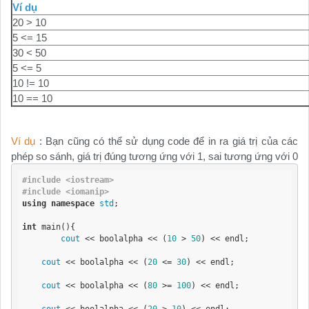
Ví dụ
20 > 10
5 <= 15
30 < 50
5 <= 5
10 != 10
10 == 10
Ví dụ
: Bạn cũng có thể sử dụng code để in ra giá trị của các
phép so sánh, giá trị đúng tương ứng với 1, sai tương ứng với 0
#include <iostream>
#include <iomanip>
using
namespace
std
;

int
 main(){

cout
 << boolalpha << (
10
 > 
50
) << endl;

cout
 << boolalpha << (
20
 <= 
30
) << endl;

cout
 << boolalpha << (
80
 >= 
100
) << endl;

cout
 << boolalpha << (
20
 > 
10
) << endl;
