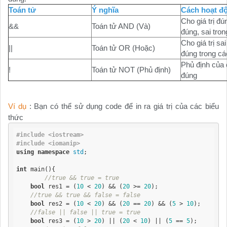
Toán tử
Ý nghĩa
Cách hoạt đ
Cho giá trị đú
&&
Toán tử AND (Và)
đúng, sai tro
Cho giá trị sai
||
Toán tử OR (Hoặc)
đúng trong cá
Phủ định của đ
!
Toán tử NOT (Phủ định)
đúng
Ví dụ
: Bạn có thể sử dụng code để in ra giá trị của các biểu
thức
#include <iostream>
#include <iomanip>
using
namespace
std
;

int
 main(){

//true && true = true
bool
 res1 = (
10
 < 
20
) && (
20
 >= 
20
);

//true && true && false = false
bool
 res2 = (
10
 < 
20
) && (
20
 == 
20
) && (
5
 > 
10
);

//false || false || true = true
bool
 res3 = (
10
 > 
20
) || (
20
 < 
10
) || (
5
 == 
5
);
