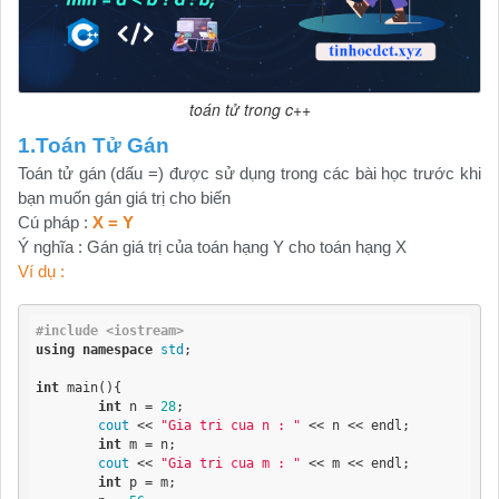
toán tử trong c++
1.Toán Tử Gán
Toán tử gán (dấu =) được sử dụng trong các bài học trước khi
bạn muốn gán giá trị cho biến
Cú pháp :
X = Y
Ý nghĩa : Gán giá trị của toán hạng Y cho toán hạng X
Ví dụ :
#include <iostream>
using
namespace
std
;

int
 main(){

int
 n = 
28
;

cout
 << 
"Gia tri cua n : "
 << n << endl;

int
 m = n;

cout
 << 
"Gia tri cua m : "
 << m << endl;

int
 p = m;
