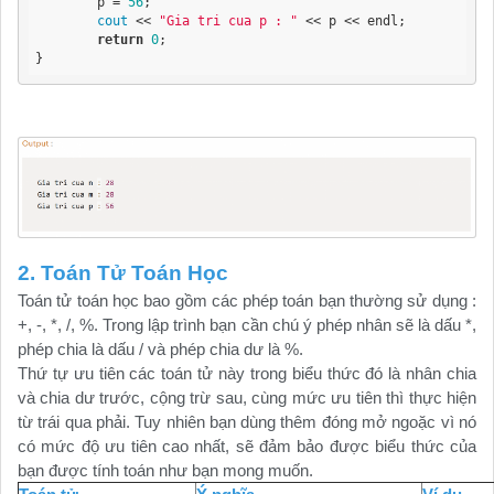
	p = 
56
;

cout
 << 
"Gia tri cua p : "
 << p << endl;

return
0
;

}
2. Toán Tử Toán Học
Toán tử toán học bao gồm các phép toán bạn thường sử dụng :
+, -, *, /, %. Trong lập trình bạn cần chú ý phép nhân sẽ là dấu *,
phép chia là dấu / và phép chia dư là %.
Thứ tự ưu tiên các toán tử này trong biểu thức đó là nhân chia
và chia dư trước, cộng trừ sau, cùng mức ưu tiên thì thực hiện
từ trái qua phải. Tuy nhiên bạn dùng thêm đóng mở ngoặc vì nó
có mức độ ưu tiên cao nhất, sẽ đảm bảo được biểu thức của
bạn được tính toán như bạn mong muốn.