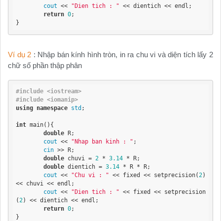
cout
 << 
"Dien tich : "
 << dientich << endl;

return
0
;

}
Ví dụ 2
: Nhập bán kính hình tròn, in ra chu vi và diện tích lấy 2
chữ số phần thập phân
#include <iostream>
#include <iomanip>
using
namespace
std
;

int
 main(){

double
 R;

cout
 << 
"Nhap ban kinh : "
;

cin
 >> R;

double
 chuvi = 
2
 * 
3.14
 * R;

double
 dientich = 
3.14
 * R * R;

cout
 << 
"Chu vi : "
 << fixed << setprecision(
2
) 
<< chuvi << endl;

cout
 << 
"Dien tich : "
 << fixed << setprecision
(
2
) << dientich << endl;

return
0
;

}