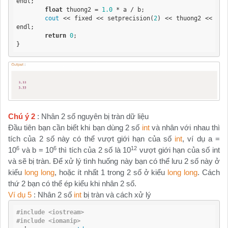
endl;

float
 thuong2 = 
1.0
 * a / b;

cout
 << fixed << setprecision(
2
) << thuong2 << 
endl;

return
0
;

}
Chú ý 2
: Nhân 2 số nguyên bị tràn dữ liệu
Đầu tiên bạn cần biết khi bạn dùng 2 số
int
và nhân với nhau thì
tích của 2 số này có thể vượt giới hạn của số
int
, ví dụ a =
6
6
12
10
và b = 10
thì tích của 2 số là 10
vượt giới hạn của số int
và sẽ bị tràn. Để xử lý tình huống này bạn có thể lưu 2 số này ở
kiểu
long long
, hoặc ít nhất 1 trong 2 số ở kiểu
long long
. Cách
thứ 2 bạn có thể ép kiểu khi nhân 2 số.
Ví dụ 5
: Nhân 2 số
int
bị tràn và cách xử lý
#include <iostream>
#include <iomanip>