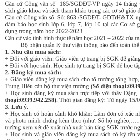
Căn cứ Công văn số 185/SGDĐT-VP ngày 14 tháng 
sách giáo khoa và sách tham khảo trong các cơ sở giáo 
Căn cứ Công văn số Số: 863 /SGDĐT- GDTrH&TX ng
đảm bảo học sinh lớp 6, lớp 7, lớp 10 tại các Cơ sở 
dụng trong năm học 2022-2023
Căn cứ vào tình hình thực tế năm học 2021 – 2022 của
Bộ phận quản lý thư viện thông báo đến toàn thể gi
1. Nhu cầu mua sách:
+ Đối với giáo viên: Giáo viên tự trang bị SGK để giả
+ Đối với học sinh: Học sinh tự trang bị SGK để học t
2. Đăng ký mua sách:
+ Giáo viên đăng ký mua sách cho tổ trưởng tổng hợp,
Trung Hiếu cán bộ thư viện trường
(Số điện thoại:093
+ Học sinh đăng ký mua sách trực tiếp với thầy Đặng
thoại:0939.942.258)
. Thời gian đăng ký: Từ ngày 15/
3. Lưu ý.
+ Học sinh có hoàn cảnh khó khăn: Làm đơn có xác n
và photo minh chứng kèm theo (như: Sổ hộ nghèo,…..)
trường xem xét đề xuất nhà xuất bản tặng SGK trước n
+ Học sinh và giáo viên đăng ký mua sách có ký tên v