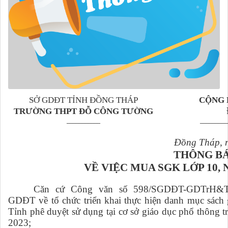
SỞ GDĐT TỈNH ĐỒNG THÁP
CỘNG 
TRƯỜNG THPT ĐỖ CÔNG TƯỜNG
___________
_________
Đồng Tháp
,
THÔNG B
VỀ VIỆC MUA SGK LỚP 10, N
Căn cứ Công văn số 598/SGDĐT-GDTrH&T
GDĐT về tổ chức triển khai thực hiện danh mục sách
Tỉnh phê duyệt sử dụng tại cơ sở giáo dục phổ thông 
2023;