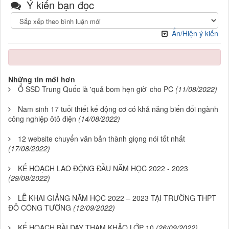
Ẩn/Hiện ý kiến
Những tin mới hơn
Ổ SSD Trung Quốc là 'quả bom hẹn giờ' cho PC
(11/08/2022)
Nam sinh 17 tuổi thiết kế động cơ có khả năng biến đổi ngành
công nghiệp ôtô điện
(14/08/2022)
12 website chuyển văn bản thành giọng nói tốt nhất
(17/08/2022)
KẾ HOẠCH LAO ĐỘNG ĐẦU NĂM HỌC 2022 - 2023
(29/08/2022)
LỄ KHAI GIẢNG NĂM HỌC 2022 – 2023 TẠI TRƯỜNG THPT
ĐỖ CÔNG TƯỜNG
(12/09/2022)
KẾ HOẠCH BÀI DẠY THAM KHẢO LỚP 10
(26/09/2022)