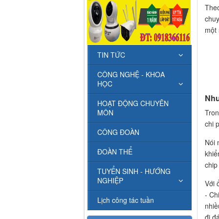
The
chuy
một 
TIN TỨC
CÔNG NGHỆ - KHOA
HỌC
Như
HOẠT ĐỘNG CHUYÊN
MÔN
Tron
chi 
CÔNG ĐOÀN
Nói 
ĐOÀN THỂ
khiể
chip
TUYỂN SINH - HƯỚNG
NGHIỆP
Với 
- Ch
Lịch công tác tuần
nhiề
đi đ