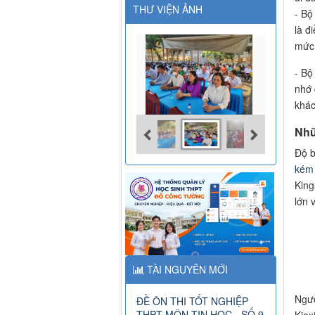
THƯ VIỆN ẢNH
- Bộ
là đ
mức.
- Bộ
nhớ 
khác
Nhữ
Độ b
kém
King
lớn 
TÀI NGUYÊN MỚI
Ngườ
ĐỀ ÔN THI TỐT NGHIỆP
THPT MÔN TIN HỌC - SỐ 9
Kiox