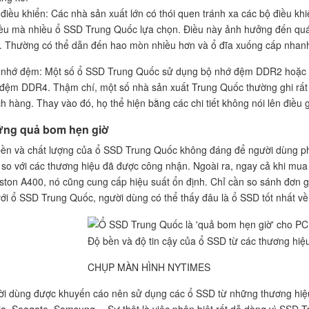
 điều khiển: Các nhà sản xuất lớn có thói quen tránh xa các bộ điều khiể
iều mà nhiều ổ SSD Trung Quốc lựa chọn. Điều này ảnh hưởng đến quá 
 Thường có thể dẫn đến hao mòn nhiều hơn và ổ đĩa xuống cấp nhan
 nhớ đệm: Một số ổ SSD Trung Quốc sử dụng bộ nhớ đệm DDR2 hoặc D
đệm DDR4. Thậm chí, một số nhà sản xuất Trung Quốc thường ghi rất í
h hàng. Thay vào đó, họ thể hiện bằng các chi tiết không nói lên điều g
ng quả bom hẹn giờ
ền và chất lượng của ổ SSD Trung Quốc không đáng để người dùng phả
so với các thương hiệu đã được công nhận. Ngoài ra, ngay cả khi mua
ston A400, nó cũng cung cấp hiệu suất ổn định. Chỉ cần so sánh đơn 
với ổ SSD Trung Quốc, người dùng có thể thấy đâu là ổ SSD tốt nhất về
Độ bền và độ tin cậy của ổ SSD từ các thương hiệ
CHỤP MÀN HÌNH NYTIMES
i dùng được khuyến cáo nên sử dụng các ổ SSD từ những thương hiệu
ia, Seagate, Samsung… Sự thật là việc phân biệt rất dễ dàng vì SSD T