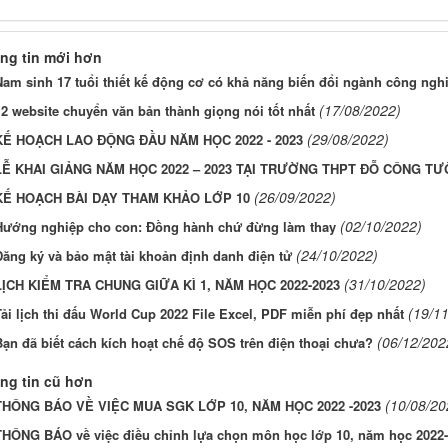
ng tin mới hơn
Nam sinh 17 tuổi thiết kế động cơ có khả năng biến đổi ngành công nghi
(17/08/2022)
2 website chuyển văn bản thành giọng nói tốt nhất
(29/08/2022)
KẾ HOẠCH LAO ĐỘNG ĐẦU NĂM HỌC 2022 - 2023
LỄ KHAI GIẢNG NĂM HỌC 2022 – 2023 TẠI TRƯỜNG THPT ĐỖ CÔNG T
(26/09/2022)
KẾ HOẠCH BÀI DẠY THAM KHẢO LỚP 10
(02/10/2022)
Hướng nghiệp cho con: Đồng hành chứ đừng làm thay
(24/10/2022)
Đăng ký và bảo mật tài khoản định danh điện tử
(31/10/2022)
LỊCH KIỂM TRA CHUNG GIỮA KÌ 1, NĂM HỌC 2022-2023
(19/1
ải lịch thi đấu World Cup 2022 File Excel, PDF miễn phí đẹp nhất
(06/12/202
Bạn đã biết cách kích hoạt chế độ SOS trên điện thoại chưa?
ng tin cũ hơn
(10/08/20
THÔNG BÁO VỀ VIỆC MUA SGK LỚP 10, NĂM HỌC 2022 -2023
THÔNG BÁO về việc điều chỉnh lựa chọn môn học lớp 10, năm học 2022