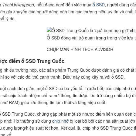
o
TechUnwrapped
, nếu đang nghĩ đến việc mua
ổ SSD
, người dùng cần
ên gia khuyến cáo người dùng nên tìm các thương hiệu uy tín và chất 
số lý do.
Ổ SSD đóng vai trò quan trọng trong việc lưu t
CHỤP MÀN HÌNH TECH ADVISOR
ợc điểm ổ SSD Trung Quốc
g nhiều trường hợp, các sản phẩm Trung Quốc được đánh giá có chất l
phí so với các đối thủ cạnh tranh. Điều này cũng xảy ra với ổ SSD.
một cách đơn giản, một ổ SSD có ba yếu tố. Trước hết, các chip nhớ nơi
n sẽ chịu trách nhiệm chỉ ra nơi thông tin được lưu trữ cùng nhiều bộ 
 nhớ RAM) giúp lưu thông tin tạm thời và tăng hiệu suất.
ổ SSD Trung Quốc, chúng gặp phải một số nhược điểm liên quan đến các
ip nhớ: Họ thường sử dụng
chip nhớ
bị loại bỏ bởi các nhà sản xuất lớ
u dung lượng/hiệu suất tốt hơn. Kết quả là, chip nhớ SSD Trung Quố
áng kể.