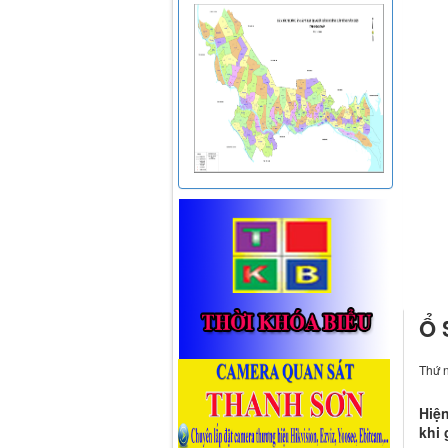
Ổ 
Thứ 
Hiện
khi 