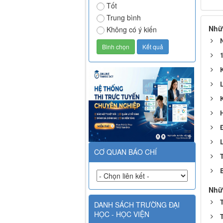
Tốt
Trung bình
Nhữ
Không có ý kiến
1
CƠ QUAN BÁO CHÍ
T
Nhữ
DANH SÁCH TRƯỜNG ĐẠI
HỌC - HỌC VIỆN