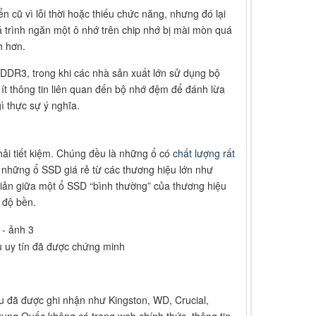
n cũ vì lỗi thời hoặc thiếu chức năng, nhưng đó lại
trình ngăn một ô nhớ trên chip nhớ bị mài mòn quá
h hơn.
DR3, trong khi các nhà sản xuất lớn sử dụng bộ
t thông tin liên quan đến bộ nhớ đệm để đánh lừa
ì thực sự ý nghĩa.
i tiết kiệm. Chúng đều là những ổ có
chất lượng rất
 những ổ SSD giá rẻ từ các thương hiệu lớn như
giản giữa một ổ SSD “bình thường” của thương hiệu
 độ bền.
u uy tín đã được chứng minh
 đã được ghi nhận như Kingston, WD, Crucial,
rung Quốc không có trang web chính thức, thông tin