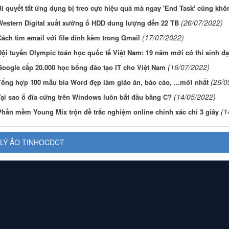
Bí quyết tắt ứng dụng bị treo cực hiệu quả mà ngay 'End Task' cũng khô
(26/07/2022)
Western Digital xuất xưởng ổ HDD dung lượng đến 22 TB
(17/07/2022)
ách tìm email với file đính kèm trong Gmail
ội tuyển Olympic toán học quốc tế Việt Nam: 19 năm mới có thí sinh đạ
(16/07/2022)
Google cấp 20.000 học bổng đào tạo IT cho Việt Nam
(26/0
Tổng hợp 100 mẫu bìa Word đẹp làm giáo án, báo cáo, ...mới nhất
(14/05/2022)
Tại sao ổ đĩa cứng trên Windows luôn bắt đầu bằng C?
(1
Phần mềm Young Mix trộn đề trắc nghiệm online chính xác chỉ 3 giây
LÝ ẢO TINHOCDCT