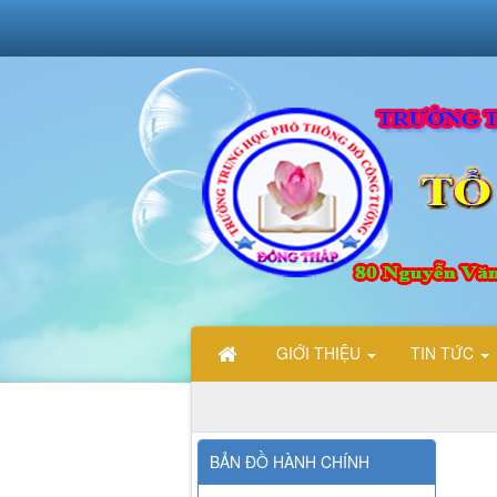
GIỚI THIỆU
TIN TỨC
CHÀO MỪNG CÁC BẠN ĐẾN VỚI TRANG THÔNG TIN ĐIỆN TỬ TỔ 
BẢN ĐỒ HÀNH CHÍNH