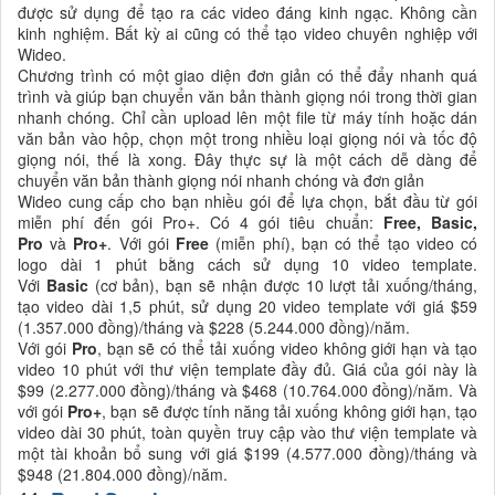
được sử dụng để tạo ra các video đáng kinh ngạc. Không cần
kinh nghiệm. Bất kỳ ai cũng có thể tạo video chuyên nghiệp với
Wideo.
Chương trình có một giao diện đơn giản có thể đẩy nhanh quá
trình và giúp bạn chuyển văn bản thành giọng nói trong thời gian
nhanh chóng. Chỉ cần upload lên một file từ máy tính hoặc dán
văn bản vào hộp, chọn một trong nhiều loại giọng nói và tốc độ
giọng nói, thế là xong. Đây thực sự là một cách dễ dàng để
chuyển văn bản thành giọng nói nhanh chóng và đơn giản
Wideo cung cấp cho bạn nhiều gói để lựa chọn, bắt đầu từ gói
miễn phí đến gói Pro+. Có 4 gói tiêu chuẩn:
Free, Basic,
Pro
và
Pro+
. Với gói
Free
(miễn phí), bạn có thể tạo video có
logo dài 1 phút bằng cách sử dụng 10 video template.
Với
Basic
(cơ bản), bạn sẽ nhận được 10 lượt tải xuống/tháng,
tạo video dài 1,5 phút, sử dụng 20 video template với giá $59
(1.357.000 đồng)/tháng và $228 (5.244.000 đồng)/năm.
Với gói
Pro
, bạn sẽ có thể tải xuống video không giới hạn và tạo
video 10 phút với thư viện template đầy đủ. Giá của gói này là
$99 (2.277.000 đồng)/tháng và $468 (10.764.000 đồng)/năm. Và
với gói
Pro+
, bạn sẽ được tính năng tải xuống không giới hạn, tạo
video dài 30 phút, toàn quyền truy cập vào thư viện template và
một tài khoản bổ sung với giá $199 (4.577.000 đồng)/tháng và
$948 (21.804.000 đồng)/năm.