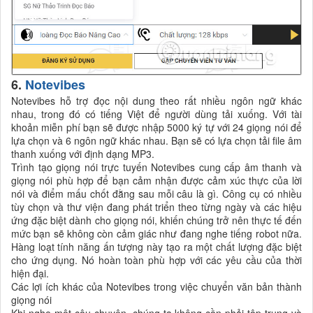
6.
Notevibes
Notevibes hỗ trợ đọc nội dung theo rất nhiều ngôn ngữ khác
nhau, trong đó có tiếng Việt để người dùng tải xuống. Với tài
khoản miễn phí bạn sẽ được nhập 5000 ký tự với 24 giọng nói để
lựa chọn và 6 ngôn ngữ khác nhau. Bạn sẽ có lựa chọn tải file âm
thanh xuống với định dạng MP3.
Trình tạo giọng nói trực tuyến Notevibes cung cấp âm thanh và
giọng nói phù hợp để bạn cảm nhận được cảm xúc thực của lời
nói và điểm mấu chốt đằng sau mỗi câu là gì. Công cụ có nhiều
tùy chọn và thư viện đang phát triển theo từng ngày và các hiệu
ứng đặc biệt dành cho giọng nói, khiến chúng trở nên thực tế đến
mức bạn sẽ không còn cảm giác như đang nghe tiếng robot nữa.
Hàng loạt tính năng ấn tượng này tạo ra một chất lượng đặc biệt
cho ứng dụng. Nó hoàn toàn phù hợp với các yêu cầu của thời
hiện đại.
Các lợi ích khác của Notevibes trong việc chuyển văn bản thành
giọng nói
Khi nghe một câu chuyện, chúng ta không cần phải tập trung và