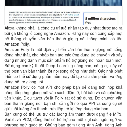
Alexa không phải là công cụ trí tuệ nhân tạo duy nhất được tạo ra
bởi gã khổng lồ công nghệ Amazon. Hãng này còn cung cấp một
hệ thống chuyển văn bản thành giọng nói thông minh có tên
Amazon Polly.
Amazon Polly là một dịch vụ biến văn bản thành giọng nói sống
động như thật, cho phép bạn tạo các ứng dụng trò chuyện và xây
dựng những danh mục sản phẩm hỗ trợ giọng nói hoàn toàn mới.
Sử dụng các kỹ thuật Deep Learning nâng cao, công cụ này có
thể biến văn bản thành lời nói sống động như thật. Các nhà phát
triển có thể sử dụng phần mềm này để tạo các sản phẩm và ứng
dụng hỗ trợ giọng nói.
Amazon Polly có một API cho phép bạn dễ dàng tích hợp khả
năng tổng hợp giọng nói vào sách điện tử, bài báo và các phương
tiện khác. Điều tuyệt vời là Polly rất dễ sử dụng. Để chuyển văn
bản thành giọng nói, bạn chỉ cần gửi nó qua API và công cụ sẽ
gửi một luồng âm thanh trực tiếp trở lại ứng dụng của bạn.
Bạn cũng có thể lưu trữ các luồng âm thanh dưới dạng file MP3,
Vorbis và PCM, đồng thời có hỗ trợ cho một loạt các ngôn ngữ và
phương ngữ quốc tế. Chúng bao gồm tiếng Anh Anh, tiếng Anh