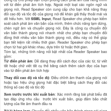
với từ điển phát âm tích hợp. Ngoài một loạt các ngôn ngữ và
giọng nói, Read Speaker còn cung cấp cho bạn khả năng thay
đổi cao độ và tốc độ của giọng nói để khán giả thấy thoải mái và
dễ hiểu hơn. Với
SSML Input
, Read Speaker cho phép bạn kiểm
soát cách phát âm văn bản của mình, thêm chức năng tạm dừng,
chèn ngữ âm và chuyển giọng nói. Đây là công cụ chuyển đổi
văn bản thành giọng nói nhanh nhất cho phép bạn chuyển đổi
đồng thời nhiều văn bản thành giọng nói, điều này có thể giúp
bạn tiết kiệm rất nhiều thời gian. Reader Speaker cho phép bạn
chọn từ hai gói khác nhau, dựa trên từ hoặc thời gian.
Tóm lại, những tính năng nổi bật nhất của Reader Speaker bao
gồm:
Từ điển phát âm
: Dễ dàng thay đổi cách đọc của các từ, từ viết
tắt hoặc chữ viết tắt cụ thể bằng cách thêm cách đọc của bạn
vào từ điển phát âm tích hợp
Thay đổi cao độ và tốc độ
: Điều chỉnh âm thanh của giọng nói
hoặc tạo hiệu ứng giọng hát đặc biệt bằng cách thay đổi các
thông số cao độ và tốc độ
Xem trước trước khi xuất bản
: Xác minh rằng bài phát biểu đã
tạo đáp ứng nhu cầu trước khi xuất bản, giúp đảm bảo chất
lượng của file âm thanh đầu ra
Xử lý hàng loạt
: Chuyển đổi nhiều văn bản thành giọng nói cùng