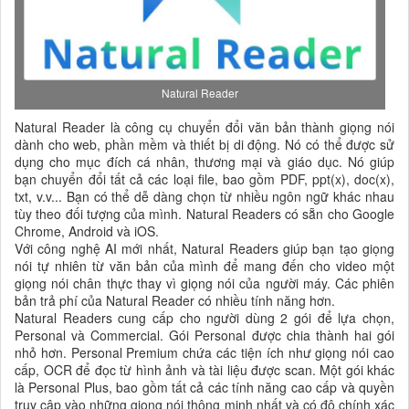
Natural Reader
Natural Reader là công cụ chuyển đổi văn bản thành giọng nói
dành cho web, phần mềm và thiết bị di động. Nó có thể được sử
dụng cho mục đích cá nhân, thương mại và giáo dục. Nó giúp
bạn chuyển đổi tất cả các loại file, bao gồm PDF, ppt(x), doc(x),
txt, v.v... Bạn có thể dễ dàng chọn từ nhiều ngôn ngữ khác nhau
tùy theo đối tượng của mình. Natural Readers có sẵn cho Google
Chrome, Android và iOS.
Với công nghệ AI mới nhất, Natural Readers giúp bạn tạo giọng
nói tự nhiên từ văn bản của mình để mang đến cho video một
giọng nói chân thực thay vì giọng nói của người máy. Các phiên
bản trả phí của Natural Reader có nhiều tính năng hơn.
Natural Readers cung cấp cho người dùng 2 gói để lựa chọn,
Personal và Commercial. Gói Personal được chia thành hai gói
nhỏ hơn. Personal Premium chứa các tiện ích như giọng nói cao
cấp, OCR để đọc từ hình ảnh và tài liệu được scan. Một gói khác
là Personal Plus, bao gồm tất cả các tính năng cao cấp và quyền
truy cập vào những giọng nói thông minh nhất và có độ chính xác