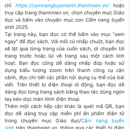
chỉ
https://camnangtuyensinh.thanhnien.vn/
hoặc
truy cập trang
thanhnien.vn
, chọn chuyên mục Giáo
dục và bấm vào chuyên mục con
Cẩm nang tuyển
sinh 2025
.
Tại trang này, bạn đọc có thể bấm vào mục "xem
ngay" để đọc sách. Với mỗi cú nhấp chuột, bạn đọc
sẽ lật qua từng trang của cuốn sách, di chuyển tới
trang trước hoặc lùi về trang sau một cách linh
hoạt. Bạn đọc cũng dễ dàng nhấp đúp hoặc sử
dụng biểu tượng zoom trên thanh công cụ cận
cảnh, đọc chi tiết các phần nội dung cụ thể của bài
viết. Trên thiết bị điện thoại di động, bạn đọc dễ
dàng đọc từng trang sách bằng thao tác dùng ngón
tay kéo dọc màn hình điện thoại.
Thêm một cách tiếp cận khác là quét mã QR, bạn
đọc dễ dàng truy cập miễn phí ấn phẩm điện tử
trong chuyên mục Giáo dục/
Cẩm nang tuyển
sinh
trên
thanhnien.vn
, thông qua các thiết bị điện