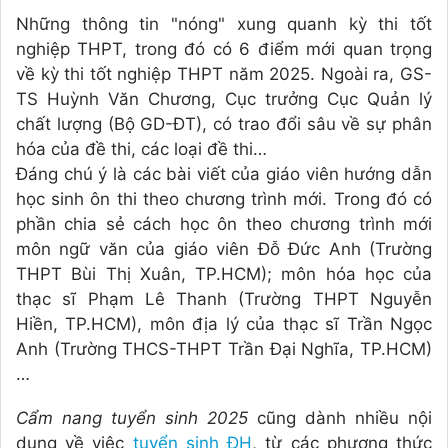
Những thông tin "nóng" xung quanh kỳ thi tốt
nghiệp THPT, trong đó có 6 điểm mới quan trọng
về kỳ thi tốt nghiệp THPT năm 2025. Ngoài ra, GS-
TS Huỳnh Văn Chương, Cục trưởng Cục Quản lý
chất lượng (Bộ GD-ĐT), có trao đổi sâu về sự phân
hóa của đề thi, các loại đề thi…
Đáng chú ý là các bài viết của giáo viên hướng dẫn
học sinh ôn thi theo chương trình mới. Trong đó có
phần chia sẻ cách học ôn theo chương trình mới
môn ngữ văn của giáo viên Đỗ Đức Anh (Trường
THPT Bùi Thị Xuân, TP.HCM); môn hóa học của
thạc sĩ Phạm Lê Thanh (Trường THPT Nguyễn
Hiền, TP.HCM), môn địa lý của thạc sĩ Trần Ngọc
Anh (Trường THCS-THPT Trần Đại Nghĩa, TP.HCM)
…
Cẩm nang tuyển sinh 2025
cũng dành nhiều nội
dung về việc
tuyển sinh ĐH
, từ các phương thức