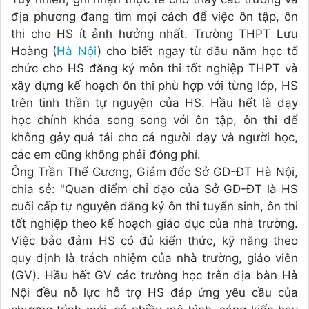
địa phương đang tìm mọi cách để việc ôn tập, ôn
thi cho HS ít ảnh hưởng nhất. Trường THPT Lưu
Hoàng (
Hà Nội
) cho biết ngay từ đầu năm học tổ
chức cho HS đăng ký môn thi tốt nghiệp THPT và
xây dựng kế hoạch ôn thi phù hợp với từng lớp, HS
trên tinh thần tự nguyện của HS. Hầu hết là dạy
học chính khóa song song với ôn tập, ôn thi để
không gây quá tải cho cả người dạy và người học,
các em cũng không phải đóng phí.
Ông Trần Thế Cương, Giám đốc Sở GD-ĐT Hà Nội,
chia sẻ: "Quan điểm chỉ đạo của Sở GD-ĐT là HS
cuối cấp tự nguyện đăng ký ôn thi tuyển sinh, ôn thi
tốt nghiệp theo kế hoạch giáo dục của nhà trường.
Việc bảo đảm HS có đủ kiến thức, kỹ năng theo
quy định là trách nhiệm của nhà trường, giáo viên
(GV). Hầu hết GV các trường học trên địa bàn Hà
Nội đều nỗ lực hỗ trợ HS đáp ứng yêu cầu của