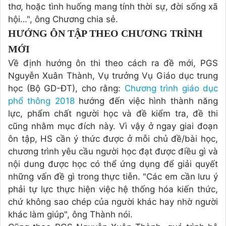
thơ, hoặc tình huống mang tính thời sự, đời sống xã
hội…", ông Chương chia sẻ.
HƯỚNG ÔN TẬP THEO CHƯƠNG TRÌNH
MỚI
Về định hướng ôn thi theo cách ra đề mới, PGS
Nguyễn Xuân Thành, Vụ trưởng Vụ Giáo dục trung
học (Bộ GD-ĐT), cho rằng:
Chương trình giáo dục
phổ thông 2018
hướng đến việc hình thành năng
lực, phẩm chất người học và đề kiểm tra, đề thi
cũng nhằm mục đích này. Vì vậy ở ngay giai đoạn
ôn tập, HS cần ý thức được ở mỗi chủ đề/bài học,
chương trình yêu cầu người học đạt được điều gì và
nội dung được học có thể ứng dụng để giải quyết
những vấn đề gì trong thực tiễn. "Các em cần lưu ý
phải tự lực thực hiện việc hệ thống hóa kiến thức,
chứ không sao chép của người khác hay nhờ người
khác làm giúp", ông Thành nói.