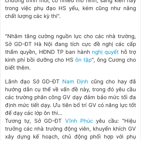
chương trình mới, có nhiều mô hình, sáng kiến hay
trong việc phụ đạo HS yếu, kém cũng như nâng
chất lượng các kỳ thi".
"Nhằm tăng cường nguồn lực cho các nhà trường,
Sở GD-ĐT Hà Nội đang tích cực đề nghị các cấp
thẩm quyền, HĐND TP ban hành
nghị quyết
hỗ trợ
kinh phí bồi dưỡng cho HS
ôn tập
", ông Cương cho
biết thêm.
Lãnh đạo Sở GD-ĐT
Nam Định
cũng cho hay đã
hướng dẫn cụ thể về vấn đề này, trong đó yêu cầu
các trường phân công GV dạy đảm bảo mức tối đa
định mức tiết dạy. Ưu tiên bố trí GV có năng lực tốt
để dạy các lớp ôn thi…
Tương tự, Sở GD-ĐT
Vĩnh Phúc
yêu cầu: "Hiệu
trưởng các nhà trường động viên, khuyến khích GV
xây dựng kế hoạch, chủ động phối hợp với phụ