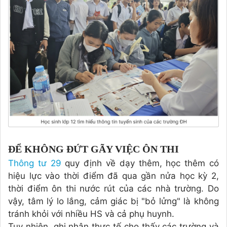
ĐỂ KHÔNG ĐỨT GÃY VIỆC ÔN THI
Thông tư 29
quy định về dạy thêm, học thêm có
hiệu lực vào thời điểm đã qua gần nửa học kỳ 2,
thời điểm ôn thi nước rút của các nhà trường. Do
vậy, tâm lý lo lắng, cảm giác bị "bỏ lửng" là không
tránh khỏi với nhiều HS và cả phụ huynh.
Tuy nhiên, ghi nhận thực tế cho thấy các trường và