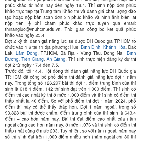
phúc khảo từ hôm nay đến ngày 18.4. Thí sinh nộp đơn phúc
khảo trực tiếp tại Trung tâm Khảo thí và đánh giá chất lượng đào
tạo hoặc nộp bản scan đơn xin phúc khảo và hình ảnh biên lai
nộp tiền lệ phí chấm phúc khảo trực tuyến qua email:
thinangluc@vnuhcm.edu.vn. Thời gian công bố kết quả phúc
khảo vào ngày 25.4.
Đợt 2 kỳ thi đánh giá năng lực sẽ được ĐH Quốc gia TP.HCM tổ
chức vào 1.6 tại 11 địa phương: Huế,
Bình Định
,
Khánh Hòa
, Đắk
Lắk,
Lâm Đồng
, TP.HCM, Bà Rịa - Vũng Tàu, Đồng Nai,
Bình
Dương
,
Tiền Giang
,
An Giang
. Thí sinh thực hiện đăng ký dự thi
đợt 2 từ ngày 17.4 đến 7.5.
Trước đó, tối 14.4, Hội đồng thi đánh giá năng lực ĐH Quốc gia
TP.HCM đã công bố phổ điểm thi đánh giá năng lực đợt 1 năm
nay. Trong tổng số 126.297 bài thi đợt 1, điểm trung bình của thí
sinh là 618,4 điểm, 142 thí sinh đạt trên 1.000 điểm. Thí sinh có
điểm thi cao nhất kỳ thi ở mức 1.060 điểm và thí sinh có điểm thi
thấp nhất là 40 điểm. So với phổ điểm thi đợt 1 năm 2024, phổ
điểm thi này có thể thấy thấp hơn. Đợt 1 năm ngoái, trong số
93.828 bài thi được chấm, điểm trung bình của thí sinh là 643,4
điểm – cao hơn năm nay. Bài thi đạt điểm cao nhất của năm
ngoái cũng cao hơn năm nay, ở mức 1.076 và thí sinh có điểm thi
thấp nhất cũng ở mức 203. Tuy nhiên, so với năm ngoái, năm nay
số thí sinh đạt trên 1.000 điểm nhiều hơn (năm ngoái chỉ 80 thí