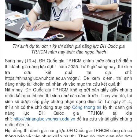
Thí sinh dự thi đợt 1 kỳ thi đánh giá năng lực ĐH Quốc gia
TP.HCM năm nay ảnh: đào ngọc thạch
Sáng nay (16.4), ĐH Quốc gia TP.HCM chính thức công bố điểm
thi đánh giá năng lực đợt 1 năm 2025. Từ 9 giờ sáng nay, thí sinh
tra cứu kết quả tại địa chỉ:
https://thinangluc.vnuhcm.edu.vn/dgnl/. Để xem điểm, thí sinh
đăng nhập tài khoản cá nhân và vào mục tra cứu kết quả thi.
Năm nay, ĐH Quốc gia TP.HCM không gửi bản giấy giấy chứng
nhận kết quả thi cho thí sinh như các năm trước. Thay vào đó, thí
sinh sẽ được cấp giấy chứng nhận dạng điện tử. Từ ngày 21.4,
thí sinh có thể chủ động truy cập
Cổng thông tin
kỳ thi đánh giá
năng lực ĐH Quốc gia TP.HCM tại địa
chỉ:
http://thinangluc.vnuhcm.edu.vn
để tra cứu và tải giấy chứng
nhận điện tử.
Hội đồng thi đánh giá năng lực ĐH Quốc gia TP.HCM cũng đã có
thông báo về việc phúc khảo bài thi. Theo đó, thời gian nộp đơn