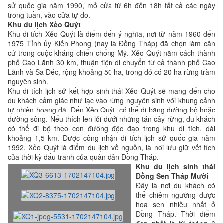
sử quốc gia năm 1990, mở cửa từ 6h đến 18h tất cả các ngày
trong tuần, vào cửa tự do.
Khu du lịch Xẻo Quýt
Khu di tích Xẻo Quýt là điểm đến ý nghĩa, nơi từ năm 1960 đến
1975 Tỉnh ủy Kiến Phong (nay là Đồng Tháp) đã chọn làm căn
cứ trong cuộc kháng chiến chống Mỹ. Xẻo Quýt nằm cách thành
phố Cao Lãnh 30 km, thuận tiện di chuyển từ cả thành phố Cao
Lãnh và Sa Đéc, rộng khoảng 50 ha, trong đó có 20 ha rừng tràm
nguyên sinh.
Khu di tích lịch sử kết hợp sinh thái Xẻo Quýt sẽ mang đến cho
du khách cảm giác như lạc vào rừng nguyên sinh với khung cảnh
tự nhiên hoang dã. Đến Xẻo Quýt, có thể đi bằng đường bộ hoặc
đường sông. Nếu thích len lỏi dưới những tán cây rừng, du khách
có thể đi bộ theo con đường độc đạo trong khu di tích, dài
khoảng 1,5 km. Được công nhận di tích lịch sử quốc gia năm
1992, Xẻo Quýt là điểm du lịch về nguồn, là nơi lưu giữ vết tích
của thời kỳ đấu tranh của quân dân Đồng Tháp.
Khu du lịch sinh thái
Đồng Sen Tháp Mười
Đây là nơi du khách có
thể chiêm ngưỡng được
hoa sen nhiều nhất ở
Đồng Tháp. Thời điểm
đẹp nhất là từ tháng 6