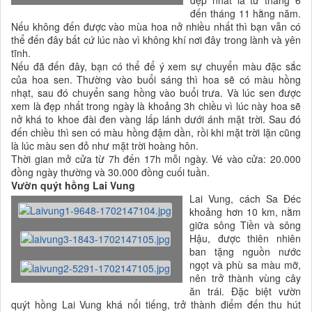
đến tháng 11 hằng năm.
Nếu không đến được vào mùa hoa nở nhiều nhất thì bạn vẫn có
thể đến đây bất cứ lúc nào vì không khí nơi đây trong lành và yên
tĩnh.
Nếu đã đến đây, bạn có thể để ý xem sự chuyển màu đặc sắc
của hoa sen. Thường vào buổi sáng thì hoa sẽ có màu hồng
nhạt, sau đó chuyển sang hồng vào buổi trưa. Và lúc sen được
xem là đẹp nhất trong ngày là khoảng 3h chiều vì lúc này hoa sẽ
nở khá to khoe đài đen vàng lấp lánh dưới ánh mặt trời. Sau đó
đến chiều thì sen có màu hồng đậm dần, rồi khi mặt trời lặn cũng
là lúc màu sen đỏ như mặt trời hoàng hôn.
Thời gian mở cửa từ 7h đến 17h mỗi ngày. Vé vào cửa: 20.000
đồng ngày thường và 30.000 đồng cuối tuần.
Vườn quýt hồng Lai Vung
Lai Vung, cách Sa Đéc
khoảng hơn 10 km, nằm
giữa sông Tiền và sông
Hậu, được thiên nhiên
ban tặng nguồn nước
ngọt và phù sa màu mỡ,
nên trở thành vùng cây
ăn trái. Đặc biệt vườn
quýt hồng Lai Vung khá nổi tiếng, trở thành điểm đến thu hút