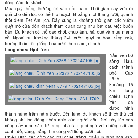
đông đảo du khách.
Mùa quýt hồng thường rơi vào đầu năm. Thời gian cây vừa ra
quả cho đến lúc có thể thu hoạch khoảng một tháng rưỡi, quanh
thời điểm Tết Âm lịch. Đây cũng là khoảng thời gian các vườn
quýt mở cửa đón khách tham quan cũng như bắt đầu việc buôn
bán. Du khách có thể dạo chơi, chụp ảnh, hái quả và mua mang
về. Ngoài ra, khoảng tháng 3-4, vườn quýt ra hoa trắng xoá,
hương thơm dịu giống hoa bưởi, hoa cam, chanh.
Làng chiếu Định Yên
Nằm ven bờ
sông Hậu,
cách thành
phố Cao
Lãnh
khoảng 15
km, làng
chiếu Định
Yên đã
được hình
thành hàng trăm năm trước. Đến làng, du khách sẽ thích thú với
không khí lao động nhộn nhịp của người dân. Nơi này lúc nào
cũng đầy màu sắc, từ trong nhà ra ngoài ngõ với những sợi lác
xanh, đỏ, vàng, trắng, tím cùng với tiếng cười nói.
Chiếu Định Yên gồm các loại chiếu trắng, chiếu in hình hoa văn,