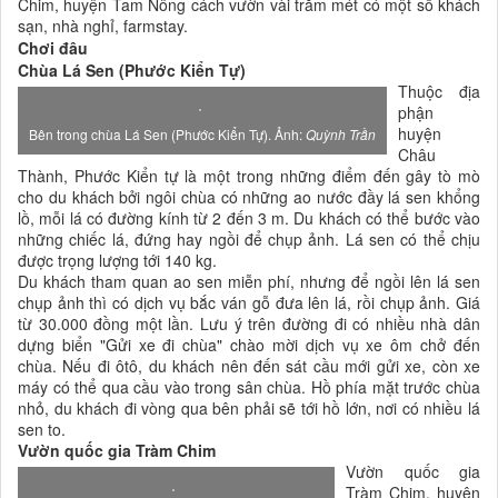
Chim, huyện Tam Nông cách vườn vài trăm mét có một số khách
sạn, nhà nghỉ, farmstay.
Chơi đâu
Chùa Lá Sen (Phước Kiển Tự)
Thuộc địa
phận
huyện
Bên trong chùa Lá Sen (Phước Kiển Tự). Ảnh:
Quỳnh Trần
Châu
Thành, Phước Kiển tự là một trong những điểm đến gây tò mò
cho du khách bởi ngôi chùa có những ao nước đầy lá sen khổng
lồ, mỗi lá có đường kính từ 2 đến 3 m. Du khách có thể bước vào
những chiếc lá, đứng hay ngồi để chụp ảnh. Lá sen có thể chịu
được trọng lượng tới 140 kg.
Du khách tham quan ao sen miễn phí, nhưng để ngồi lên lá sen
chụp ảnh thì có dịch vụ bắc ván gỗ đưa lên lá, rồi chụp ảnh. Giá
từ 30.000 đồng một lần. Lưu ý trên đường đi có nhiều nhà dân
dựng biển "Gửi xe đi chùa" chào mời dịch vụ xe ôm chở đến
chùa. Nếu đi ôtô, du khách nên đến sát cầu mới gửi xe, còn xe
máy có thể qua cầu vào trong sân chùa. Hồ phía mặt trước chùa
nhỏ, du khách đi vòng qua bên phải sẽ tới hồ lớn, nơi có nhiều lá
sen to.
Vườn quốc gia Tràm Chim
Vườn quốc gia
Tràm Chim, huyện