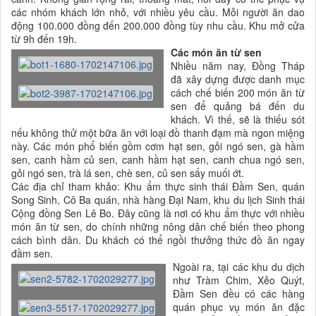
các nhóm khách lớn nhỏ, với nhiều yêu cầu. Mỗi người ăn dao
động 100.000 đồng đến 200.000 đồng tùy nhu cầu. Khu mở cửa
từ 9h đến 19h.
Các món ăn từ sen
Nhiều năm nay, Đồng Tháp
đã xây dựng được danh mục
cách chế biến 200 món ăn từ
sen để quảng bá đến du
khách. Vì thế, sẽ là thiếu sót
nếu không thử một bữa ăn với loại đồ thanh đạm mà ngon miệng
này. Các món phổ biến gồm cơm hạt sen, gỏi ngó sen, gà hầm
sen, canh hầm củ sen, canh hầm hạt sen, canh chua ngó sen,
gỏi ngó sen, trà lá sen, chè sen, củ sen sấy muối ớt.
Các địa chỉ tham khảo: Khu ẩm thực sinh thái Đầm Sen, quán
Song Sinh, Cô Ba quán, nhà hàng Đại Nam, khu du lịch Sinh thái
Cộng đồng Sen Lê Bo. Đây cũng là nơi có khu ẩm thực với nhiều
món ăn từ sen, do chính những nông dân chế biến theo phong
cách bình dân. Du khách có thể ngồi thưởng thức đồ ăn ngay
đầm sen.
Ngoài ra, tại các khu du dịch
như Tràm Chim, Xẻo Quýt,
Đầm Sen đều có các hàng
quán phục vụ món ăn đặc