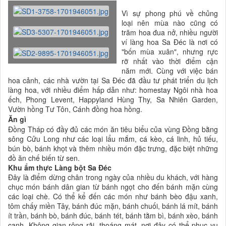
Vì sự phong phú về chủng
loại nên mùa nào cũng có
trăm hoa đua nở, nhiều người
ví làng hoa Sa Đéc là nơi có
"bốn mùa xuân", nhưng rực
rỡ nhất vào thời điểm cận
năm mới. Cùng với việc bán
hoa cảnh, các nhà vườn tại Sa Đéc đã đầu tư phát triển du lịch
làng hoa, với nhiều điểm hấp dẫn như: homestay Ngôi nhà hoa
ếch, Phong Levent, Happyland Hùng Thy, Sa Nhiên Garden,
Vườn hồng Tư Tôn, Cánh đồng hoa hồng.
Ăn gì
Đồng Tháp có đầy đủ các món ăn tiêu biểu của vùng Đồng bằng
sông Cửu Long như các loại lẩu mắm, cá kèo, cá linh, hủ tiếu,
bún bò, bánh khọt và thêm nhiều món đặc trưng, đặc biệt những
đồ ăn chế biến từ sen.
Khu ẩm thực Làng bột Sa Đéc
Đây là điểm dừng chân trong ngày của nhiều du khách, với hàng
chục món bánh dân gian từ bánh ngọt cho đến bánh mặn cùng
các loại chè. Có thể kể đến các món như bánh bèo đậu xanh,
tôm chấy miền Tây, bánh đúc mặn, bánh chuối, bánh lá mít, bánh
ít trần, bánh bò, bánh đúc, bánh tét, bánh tằm bì, bánh xèo, bánh
canh. Không gian rộng rãi, thoáng mát, nơi đây có thể phục vụ