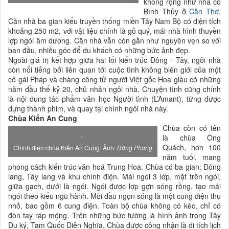
không rộng như nhà cổ
Bình Thủy ở
Cần Thơ
.
Căn nhà ba gian kiểu truyền thống miền Tây Nam Bộ có diện tích
khoảng 250 m2, với vật liệu chính là gỗ quý, mái nhà hình thuyền
lợp ngói âm dương. Căn nhà vẫn còn gần như nguyên vẹn so với
ban đầu, nhiều góc để du khách có những bức ảnh đẹp.
Ngoài giá trị kết hợp giữa hai lối kiến trúc Đông - Tây, ngôi nhà
còn nổi tiếng bởi liên quan tới cuộc tình không biên giới của một
cô gái Pháp và chàng công tử người Việt gốc Hoa giàu có những
năm đầu thế kỷ 20, chủ nhân ngôi nhà. Chuyện tình cũng chính
là nội dung tác phẩm văn học Người tình (L’Amant), từng được
dựng thành phim, và quay tại chính ngôi nhà này.
Chùa Kiến An Cung
Chùa còn có tên
là chùa Ông
Quách, hơn 100
Chính điện chùa Kiến An Cung. Ảnh:
Đông Phong
năm tuổi, mang
phong cách kiến trúc văn hoá Trung Hoa. Chùa có ba gian: Đông
lang, Tây lang và khu chính điện. Mái ngói 3 lớp, mặt trên ngói,
giữa gạch, dưới là ngói. Ngói được lợp gợn sóng rồng, tạo mái
ngói theo kiểu ngũ hành. Mỗi đầu ngọn sóng là một cung điện thu
nhỏ, bao gồm 6 cung điện. Toàn bộ chùa không có kèo, chỉ có
đòn tay ráp mộng. Trên những bức tường là hình ảnh trong Tây
Du ký, Tam Quốc Diễn Nghĩa. Chùa được công nhận là di tích lịch