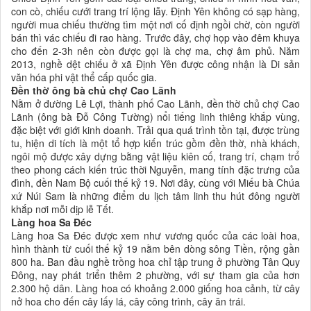
con cò, chiếu cưới trang trí lộng lẫy. Định Yên không có sạp hàng,
người mua chiếu thường tìm một nơi cố định ngồi chờ, còn người
bán thì vác chiếu đi rao hàng. Trước đây, chợ họp vào đêm khuya
cho đến 2-3h nên còn được gọi là chợ ma, chợ âm phủ. Năm
2013, nghề dệt chiếu ở xã Định Yên được công nhận là Di sản
văn hóa phi vật thể cấp quốc gia.
Đền thờ ông bà chủ chợ Cao Lãnh
Nằm ở đường Lê Lợi, thành phố Cao Lãnh, đền thờ chủ chợ Cao
Lãnh (ông bà Đỗ Công Tường) nổi tiếng linh thiêng khắp vùng,
đặc biệt với giới kinh doanh. Trải qua quá trình tồn tại, được trùng
tu, hiện di tích là một tổ hợp kiến trúc gồm đền thờ, nhà khách,
ngôi mộ được xây dựng bằng vật liệu kiên cố, trang trí, chạm trổ
theo phong cách kiến trúc thời Nguyễn, mang tính đặc trưng của
đình, đền Nam Bộ cuối thế kỷ 19. Nơi đây, cùng với Miếu bà Chúa
xứ Núi Sam là những điểm du lịch tâm linh thu hút đông người
khắp nơi mỗi dịp lễ Tết.
Làng hoa Sa Đéc
Làng hoa Sa Đéc được xem như vương quốc của các loài hoa,
hình thành từ cuối thế kỷ 19 nằm bên dòng sông Tiền, rộng gần
800 ha. Ban đầu nghề trồng hoa chỉ tập trung ở phường Tân Quy
Đông, nay phát triển thêm 2 phường, với sự tham gia của hơn
2.300 hộ dân. Làng hoa có khoảng 2.000 giống hoa cảnh, từ cây
nở hoa cho đến cây lấy lá, cây công trình, cây ăn trái.