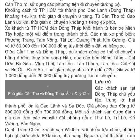
Cần Thơ rồi sử dụng các phương tiện di chuyển đường bộ.
Khoảng cách từ TP HCM tới thành phố Cao Lãnh (Đồng Tháp)
khoảng 145 km, thời gian di chuyển 3 tiếng. Từ Cần Thơ tới Cao
Lãnh 85 km, thời gian di chuyển khoảng 1 tiếng 45 phút.
Xe khách từ TP HCM đến Đồng Tháp khởi hành từ bến xe Miền
Tây hoặc một vài điểm trong thành phố. Các nhà xe phổ biến:
Phương Trang, Tam Nông, Tài Lợi, Quang Phát, Kim Cương. Giá
vé từ 80.000 đến 100.000 đồng tùy thời điểm đặt và hãng xe.
Giữa Cần Thơ và Đồng Tháp, du khách cũng có thể di chuyển
bằng đường thuỷ trên sông Hậu, qua các bến Bằng Tăng - Cái
Dứa, Bà Góa - Vĩnh Thới, Tân Lộc - Tân Thành, Tân Lộc - Cái Đôi
và Bò Ót - Định An. Thời gian chạy phà từ 6h đến 22h. Giá vé từ
1.000 đồng đến 20.000 đồng tuỳ phương tiện di chuyển.
Lưu trú
Các khách sạn tại
Phà giữa Cần Thơ và Đồng Tháp. Ảnh:
Duy Tân
Đồng Tháp chủ yếu
tập trung ở hai
thành phố lớn là Cao Lãnh và Sa Đéc. Giá phòng dao động từ
300.000 đồng đến 700.000 đồng. Một số khách sạn được đánh
giá cao trên các website đặt phòng gồm: Thư Lê, Trí Lê, Đế
Vương, Bảo Ngọc.
Cạnh Tràm Chim, khách sạn Wildbird với nhiều lựa chọn, phòng
hội nghị sức chứa 50 khách, nhà hàng. Ngoài ra, tại thị trấn Tràm