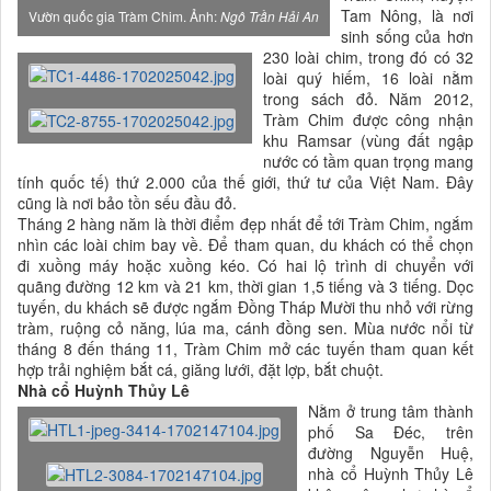
Tam Nông, là nơi
Vườn quốc gia Tràm Chim. Ảnh:
Ngô Trần Hải An
sinh sống của hơn
230 loài chim, trong đó có 32
loài quý hiếm, 16 loài nằm
trong sách đỏ. Năm 2012,
Tràm Chim được công nhận
khu Ramsar (vùng đất ngập
nước có tầm quan trọng mang
tính quốc tế) thứ 2.000 của thế giới, thứ tư của Việt Nam. Đây
cũng là nơi bảo tồn sếu đầu đỏ.
Tháng 2 hàng năm là thời điểm đẹp nhất để tới Tràm Chim, ngắm
nhìn các loài chim bay về. Để tham quan, du khách có thể chọn
đi xuồng máy hoặc xuồng kéo. Có hai lộ trình di chuyển với
quãng đường 12 km và 21 km, thời gian 1,5 tiếng và 3 tiếng. Dọc
tuyến, du khách sẽ được ngắm Đồng Tháp Mười thu nhỏ với rừng
tràm, ruộng cỏ năng, lúa ma, cánh đồng sen. Mùa nước nổi từ
tháng 8 đến tháng 11, Tràm Chim mở các tuyến tham quan kết
hợp trải nghiệm bắt cá, giăng lưới, đặt lợp, bắt chuột.
Nhà cổ Huỳnh Thủy Lê
Nằm ở trung tâm thành
phố Sa Đéc, trên
đường Nguyễn Huệ,
nhà cổ Huỳnh Thủy Lê