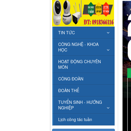
TIN TỨC
CÔNG NGHỆ - KHOA
HỌC
HOẠT ĐỘNG CHUYÊN
MÔN
CÔNG ĐOÀN
ĐOÀN THỂ
TUYỂN SINH - HƯỚNG
NGHIỆP
Lịch công tác tuần