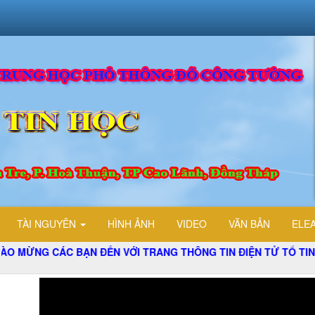
TÀI NGUYÊN
HÌNH ẢNH
VIDEO
VĂN BẢN
ELE
ẠN ĐẾN VỚI TRANG THÔNG TIN ĐIỆN TỬ TỔ TIN HỌC TRƯỜNG