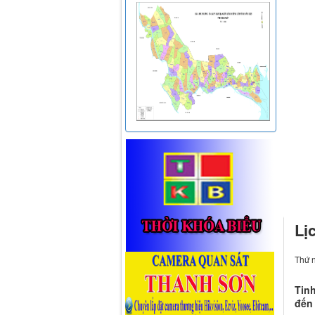
Lị
Thứ 
Tinh
đến 