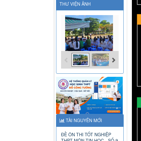
THƯ VIỆN ẢNH
TÀI NGUYÊN MỚI
ĐỀ ÔN THI TỐT NGHIỆP
THPT MÔN TIN HỌC - SỐ 9