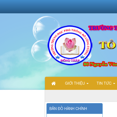
GIỚI THIỆU
TIN TỨC
CHÀO MỪNG CÁC B
BẢN ĐỒ HÀNH CHÍNH