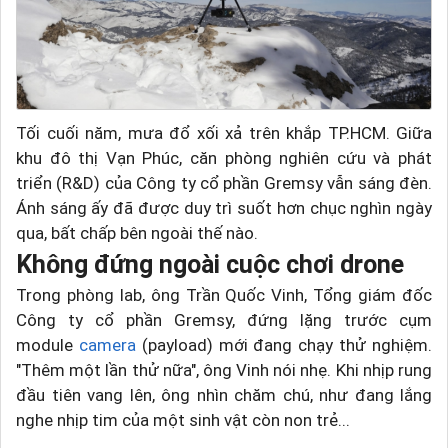
Tối cuối năm, mưa đổ xối xả trên khắp TP.HCM. Giữa
khu đô thị Vạn Phúc, căn phòng nghiên cứu và phát
triển (R&D) của Công ty cổ phần Gremsy vẫn sáng đèn.
Ánh sáng ấy đã được duy trì suốt hơn chục nghìn ngày
qua, bất chấp bên ngoài thế nào.
Không đứng ngoài cuộc chơi drone
Trong phòng lab, ông Trần Quốc Vinh, Tổng giám đốc
Công ty cổ phần Gremsy, đứng lặng trước cụm
module
camera
(payload) mới đang chạy thử nghiệm.
"Thêm một lần thử nữa", ông Vinh nói nhẹ. Khi nhịp rung
đầu tiên vang lên, ông nhìn chăm chú, như đang lắng
nghe nhịp tim của một sinh vật còn non trẻ...