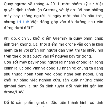
Quay ngược về tháng 4-2011, một nhóm kỹ sư Việt
quyết định thành lập Gremsy, với lý do: "Vì sao những
máy bay không người lái ngày một phủ kín bầu trời,
nhưng
trí tuệ
Việt đóng góp vào đó dường như vẫn
đứng dưới đất?".
Khi đó, dịch vụ khởi điểm Gremsy là quay phim, chụp
ảnh trên không. Cái thời điểm mà drone vẫn còn là khái
niệm xa lạ với phần lớn người dân Việt thì tại nhiều nơi
trên thế giới đã bước vào kỷ nguyên bay tự động.
Cơn sốt máy bay không người lái nhanh chóng lan rộng
chính là lúc ông Vinh và cộng sự nhận ra: chúng ta đang
phụ thuộc hoàn toàn vào công nghệ bên ngoài. Ông
khởi sự bằng việc nghiên cứu, sản xuất những chiếc
gimbal đem lại sự ổn định tuyệt đối nhất khi gắn lên
drone/UAV.
Để lô sản phẩm gimbal đầu tiên thành hình, có tính