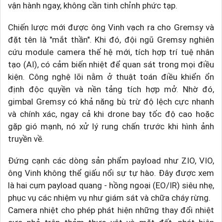
vận hành ngay, không cần tinh chỉnh phức tạp.
Chiến lược mới được ông Vinh vạch ra cho Gremsy và
đặt tên là "mắt thần". Khi đó, đội ngũ Gremsy nghiên
cứu module camera thế hệ mới, tích hợp trí tuệ nhân
tạo (AI), có cảm biến nhiệt để quan sát trong mọi điều
kiện. Công nghệ lõi nằm ở thuật toán điều khiển ổn
định độc quyền và nền tảng tích hợp mở. Nhờ đó,
gimbal Gremsy có khả năng bù trừ độ lệch cực nhanh
và chính xác, ngay cả khi drone bay tốc độ cao hoặc
gặp gió mạnh, nó xử lý rung chấn trước khi hình ảnh
truyền về.
Đứng cạnh các dòng sản phẩm payload như ZIO, VIO,
ông Vinh không thể giấu nổi sự tự hào. Đây được xem
là hai cụm payload quang - hồng ngoại (EO/IR) siêu nhẹ,
phục vụ các nhiệm vụ như giám sát và chữa cháy rừng.
Camera nhiệt cho phép phát hiện những thay đổi nhiệt