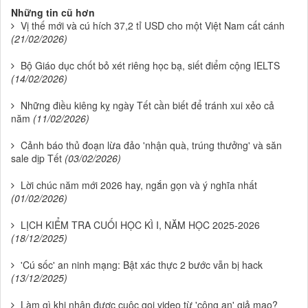
Những tin cũ hơn
Vị thế mới và cú hích 37,2 tỉ USD cho một Việt Nam cất cánh
(21/02/2026)
Bộ Giáo dục chốt bỏ xét riêng học bạ, siết điểm cộng IELTS
(14/02/2026)
Những điều kiêng kỵ ngày Tết cần biết để tránh xui xẻo cả
năm
(11/02/2026)
Cảnh báo thủ đoạn lừa đảo 'nhận quà, trúng thưởng' và săn
sale dịp Tết
(03/02/2026)
Lời chúc năm mới 2026 hay, ngắn gọn và ý nghĩa nhất
(01/02/2026)
LỊCH KIỂM TRA CUỐI HỌC KÌ I, NĂM HỌC 2025-2026
(18/12/2025)
'Cú sốc' an ninh mạng: Bật xác thực 2 bước vẫn bị hack
(13/12/2025)
Làm gì khi nhận được cuộc gọi video từ 'công an' giả mạo?