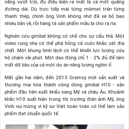
năng vượt trội, đủ điều kiện ra mắt là cả một quãng
đường dài. Dù trực tiếp mài từng milimet trên từng
thanh thép, chính ông Vinh không nhớ đã xé bỏ bao
nhiêu bản vẽ, rồi hàng tá sản phẩm mẫu bị cho ra rìa.
Nghiên cứu gimbal không có chỗ cho sự cẩu thả. Một
video rung nhẹ có thể phá hỏng cả cuộc khảo sát địa
chất. Một khung hình lệch có thể khiến lực lượng cứu
hộ chậm vài phút. Một dao động chỉ 1 - 2% đủ để làm
mất dữ liệu của cả một dự án năng lượng nghìn tỉ.
Mất gần hai năm, đến 2013 Gremsy mới sản xuất và
thương mại hóa thành công dòng gimbal H10 - sản
phẩm đầu tiên xuất khẩu sang Mỹ và châu Âu. Khoảnh
khắc H10 xuất hiện trong thị trường điện ảnh Mỹ, ông
Vinh vui mừng vì kỹ sư Việt hoàn toàn có thể làm sản
phẩm đạt chuẩn quốc tế.