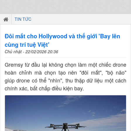
TIN TỨC
Đôi mắt cho Hollywood và thế giới 'Bay lên
cùng trí tuệ Việt'
Chủ nhật - 22/02/2026 20:36
Gremsy từ đầu lại không chọn làm một chiếc drone
hoàn chỉnh mà chọn tạo nên "đôi mắt", "bộ não"
giúp drone có thể "nhìn", thu thập dữ liệu một cách
chính xác, bất chấp điều kiện bay.