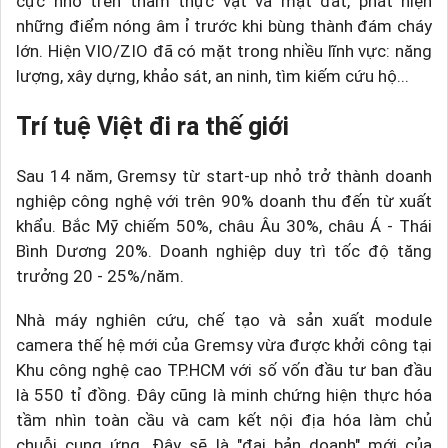
cực nhỏ trên thảm thực vật và mặt đất, phát hiện
những điểm nóng âm ỉ trước khi bùng thành đám cháy
lớn. Hiện VIO/ZIO đã có mặt trong nhiều lĩnh vực: năng
lượng, xây dựng, khảo sát, an ninh, tìm kiếm cứu hộ...
Trí tuệ Việt đi ra thế giới
Sau 14 năm, Gremsy từ start-up nhỏ trở thành doanh
nghiệp công nghệ với trên 90% doanh thu đến từ xuất
khẩu. Bắc Mỹ chiếm 50%, châu Âu 30%, châu Á - Thái
Bình Dương 20%. Doanh nghiệp duy trì tốc độ tăng
trưởng 20 - 25%/năm.
Nhà máy nghiên cứu, chế tạo và sản xuất module
camera thế hệ mới của Gremsy vừa được khởi công tại
Khu công nghệ cao TP.HCM với số vốn đầu tư ban đầu
là 550 tỉ đồng. Đây cũng là minh chứng hiện thực hóa
tầm nhìn toàn cầu và cam kết nội địa hóa làm chủ
chuỗi cung ứng. Đây sẽ là "đại bản doanh" mới của