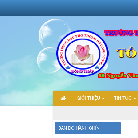
GIỚI THIỆU
TIN TỨC
CHÀO M
BẢN ĐỒ HÀNH CHÍNH