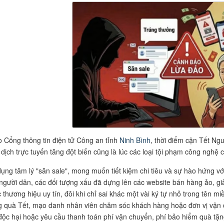
 Cổng thông tin điện tử Công an tỉnh
Ninh Bình
, thời điểm cận Tết N
 dịch trực tuyến tăng đột biến cũng là lúc các loại tội phạm công nghệ 
dụng tâm lý "săn sale", mong muốn tiết kiệm chi tiêu và sự hào hứng với
người dân, các đối tượng xấu đã dựng lên các website bán hàng ảo, gi
 thương hiệu uy tín, đôi khi chỉ sai khác một vài ký tự nhỏ trong tên m
g quà Tết, mạo danh nhân viên chăm sóc khách hàng hoặc đơn vị vận
 độc hại hoặc yêu cầu thanh toán phí vận chuyển, phí bảo hiểm quà tặng