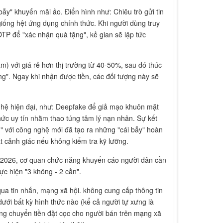
ẫy" khuyến mãi ảo. Điển hình như: Chiêu trò gửi tin
giống hệt ứng dụng chính thức. Khi người dùng truy
TP để "xác nhận quà tặng", kẻ gian sẽ lập tức
m) với giá rẻ hơn thị trường từ 40-50%, sau đó thúc
g". Ngay khi nhận được tiền, các đối tượng này sẽ
nghệ hiện đại, như: Deepfake để giả mạo khuôn mặt
chức uy tín nhằm thao túng tâm lý nạn nhân. Sự kết
n" với công nghệ mới đã tạo ra những "cái bẫy" hoàn
 cảnh giác nếu không kiểm tra kỹ lưỡng.
2026, cơ quan chức năng khuyến cáo người dân cần
ực hiện "3 không - 2 cần".
qua tin nhắn, mạng xã hội. không cung cấp thông tin
ưới bất kỳ hình thức nào (kể cả người tự xưng là
ng chuyển tiền đặt cọc cho người bán trên mạng xã