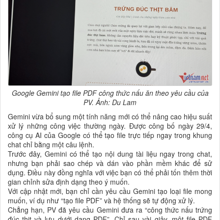
Google Gemini tạo file PDF công thức nấu ăn theo yêu cầu của
PV. Ảnh: Du Lam
Gemini vừa bổ sung một tính năng mới có thể nâng cao hiệu suất
xử lý những công việc thường ngày. Được công bố ngày 29/4,
công cụ AI của Google có thể tạo file trực tiếp ngay trong khung
chat chỉ bằng một câu lệnh.
Trước đây, Gemini có thể tạo nội dung tài liệu ngay trong chat,
nhưng bạn phải sao chép và dán vào phần mềm khác để sử
dụng. Điều này đồng nghĩa với việc bạn có thể phải tốn thêm thời
gian chỉnh sửa định dạng theo ý muốn.
Với cập nhật mới, bạn chỉ cần yêu cầu Gemini tạo loại file mong
muốn, ví dụ như “tạo file PDF” và hệ thống sẽ tự động xử lý.
Chẳng hạn, PV đã yêu cầu Gemini đưa ra “công thức nấu trứng
đúc thịt và lưu dưới dạng PDF”. Chỉ sau vài giây, một file PDF