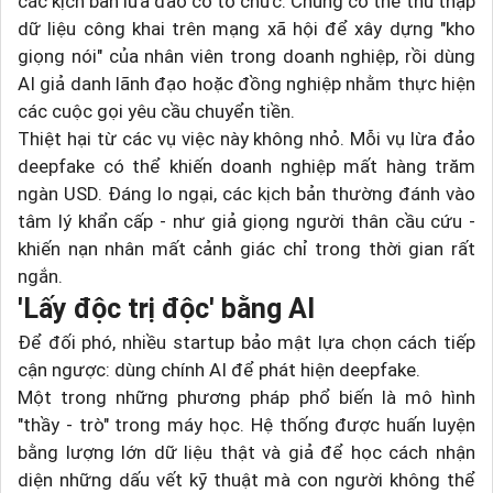
các kịch bản lừa đảo có tổ chức. Chúng có thể thu thập
dữ liệu công khai trên mạng xã hội để xây dựng "kho
giọng nói" của nhân viên trong doanh nghiệp, rồi dùng
AI giả danh lãnh đạo hoặc đồng nghiệp nhằm thực hiện
các cuộc gọi yêu cầu chuyển tiền.
Thiệt hại từ các vụ việc này không nhỏ. Mỗi vụ lừa đảo
deepfake có thể khiến doanh nghiệp mất hàng trăm
ngàn USD. Đáng lo ngại, các kịch bản thường đánh vào
tâm lý khẩn cấp - như giả giọng người thân cầu cứu -
khiến nạn nhân mất cảnh giác chỉ trong thời gian rất
ngắn.
'Lấy độc trị độc' bằng AI
Để đối phó, nhiều startup bảo mật lựa chọn cách tiếp
cận ngược: dùng chính AI để phát hiện deepfake.
Một trong những phương pháp phổ biến là mô hình
"thầy - trò" trong máy học. Hệ thống được huấn luyện
bằng lượng lớn dữ liệu thật và giả để học cách nhận
diện những dấu vết kỹ thuật mà con người không thể