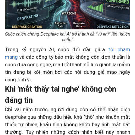
Cuộc chiến chống Deepfake khi AI trở thành cả "vũ khí" lẫn "khiên
chắn"
Trong kỷ nguyên AI, cuộc đối đầu giữa
tội phạm
mạng
và các công ty bảo mật không còn đơn thuần là
cuộc đua công nghệ, mà trở thành nỗ lực giành lại niềm
tin đang bị xói mòn bởi các nội dung giả mạo ngày
càng tinh vi.
Khi 'mắt thấy tai nghe' không còn
đáng tin
Chỉ vài năm trước, người dùng còn có thể nhận diện
deepfake qua những dấu hiệu khá "thô" như khuôn mặt
thiếu tự nhiên, khẩu hình không khớp hay ánh mắt bất
thường. Tuy nhiên những cách nhận biết này nhanh