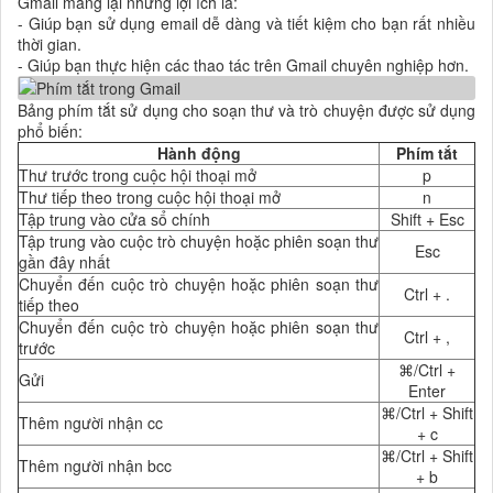
Gmail mang lại những lợi ích là:
- Giúp bạn sử dụng email dễ dàng và tiết kiệm cho bạn rất nhiều
thời gian.
- Giúp bạn thực hiện các thao tác trên Gmail chuyên nghiệp hơn.
Bảng phím tắt sử dụng cho soạn thư và trò chuyện được sử dụng
phổ biến:
Hành động
Phím tắt
Thư trước trong cuộc hội thoại mở
p
Thư tiếp theo trong cuộc hội thoại mở
n
Tập trung vào cửa sổ chính
Shift + Esc
Tập trung vào cuộc trò chuyện hoặc phiên soạn thư
Esc
gần đây nhất
Chuyển đến cuộc trò chuyện hoặc phiên soạn thư
Ctrl + .
tiếp theo
Chuyển đến cuộc trò chuyện hoặc phiên soạn thư
Ctrl + ,
trước
⌘/Ctrl +
Gửi
Enter
⌘/Ctrl + Shift
Thêm người nhận cc
+ c
⌘/Ctrl + Shift
Thêm người nhận bcc
+ b